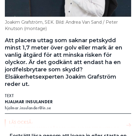
Search for:
Joakim Grafström, SEK. Bild: Andrea Van Sand / Peter
Knutson (montage)
SEARCH
Att placera uttag som saknar petskydd
minst 1,7 meter över golv eller mark är en
vanlig åtgärd för att minska risken för
olyckor. Är det godkänt att endast ha en
jordfelsbrytare som skydd?
Elsäkerhetsexperten Joakim Grafström
reder ut.
TEXT
HJALMAR INSULANDER
hjalmar.insulander@in.se
LÄS OCKSÅ:
MÅSTE UTEPLATSEN FÖRSES MED MINST ETT ELUTTAG?
Fortsätt läsa genom att logga in eller starta en