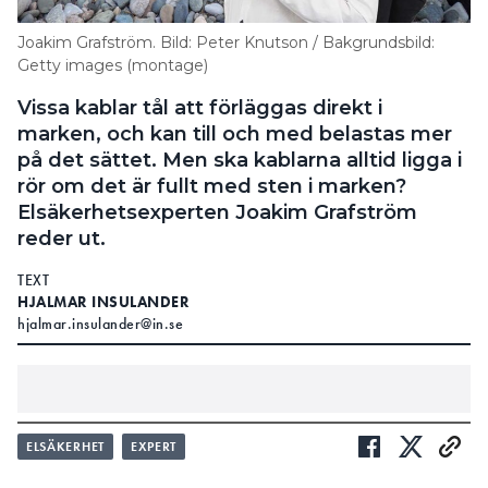
Joakim Grafström. Bild: Peter Knutson / Bakgrundsbild:
Getty images (montage)
Vissa kablar tål att förläggas direkt i
marken, och kan till och med belastas mer
på det sättet. Men ska kablarna alltid ligga i
rör om det är fullt med sten i marken?
Elsäkerhetsexperten Joakim Grafström
reder ut.
TEXT
HJALMAR INSULANDER
hjalmar.insulander@in.se
LÄS OCKSÅ:
ELSÄKERHET
EXPERT
KAN MAN FÖRLÄGGA EN JORDKABEL DIREKT I
MARKEN?