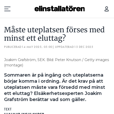
MÅSTE UTEPLATSEN FÖRSES MED MINST ETT ELUTTAG?
Måste uteplatsen förses med
Prenumerera
minst ett eluttag?
PUBLICERAD
Hantera prenumeration
14 MAY 2025, 05:00
| UPPDATERAD
15 DEC 2025
Lediga jobb
Joakim Grafström, SEK. Bild: Peter Knutson / Getty images
(montage)
Annonsera
Sommaren är på ingång och uteplatserna
börjar komma i ordning. Är det krav på att
Läs E-tidningen
uteplatsen måste vara försedd med minst
ett eluttag? Elsäkerhetsexperten Joakim
Grafström berättar vad som gäller.
Om tidningen
Kontakt
TEXT
Personuppgifter