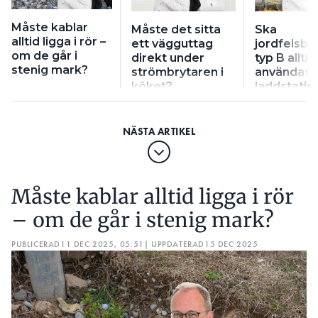
Måste kablar
Måste det sitta
Ska
alltid ligga i rör –
ett vägguttag
jordfelsbr
om de går i
direkt under
typ B alltid
stenig mark?
strömbrytaren i
användas ti
köket?
laddstatio
Måste kablar alltid ligga i rör
– om de går i stenig mark?
PUBLICERAD
11 DEC 2025, 05:51
| UPPDATERAD
15 DEC 2025