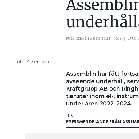
Assemblin
underhåll
PUBLICERAD
16 DEC 2021, 10:44
| UPPD
Foto: Assemblin
Assemblin har fått forts
avseende underhåll, servi
Kraftgrupp AB och Ringha
tjänster inom el-, instru
under åren 2022–2024.
TEXT
PRESSMEDDELANDE FRÅN ASSEMB
Avtalet ska tillgodose behovet