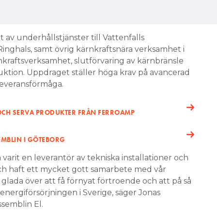
inghals, samt övrig kärnkraftsnära verksamhet i
nkraftsverksamhet, slutförvaring av kärnbränsle
ktion. Uppdraget ställer höga krav på avancerad
leveransförmåga.
 OCH SERVA PRODUKTER FRÅN FERROAMP
EMBLIN I GÖTEBORG
a varit en leverantör av tekniska installationer och
 och haft ett mycket gott samarbete med vår
t glada över att få förnyat förtroende och att på så
a energiförsörjningen i Sverige, säger Jonas
semblin El.