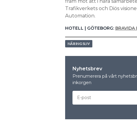
fram mot att i nära samarbete 
Trafikverkets och Diös visione
Automation.
HOTELL | GÖTEBORG:
BRAVIDA 
NÄRINGSLIV
Nyhetsbrev
Prenumerera på vårt nyhetsbre
inkorgen