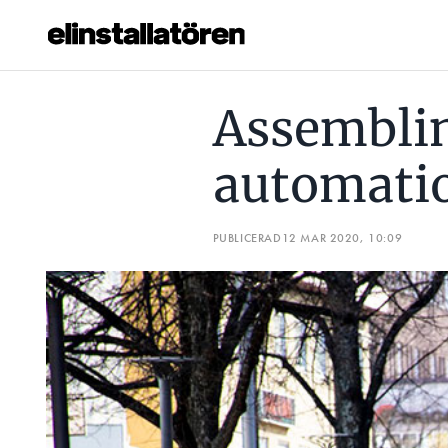
ASSEMBLIN INSTALLERAR AUTOMATION I BORLÄNGE
Assemblin
Prenumerera
automatio
Hantera prenumeration
Lediga jobb
PUBLICERAD
12 MAR 2020, 10:09
Annonsera
Läs E-tidningen
Om tidningen
Kontakt
Personuppgifter