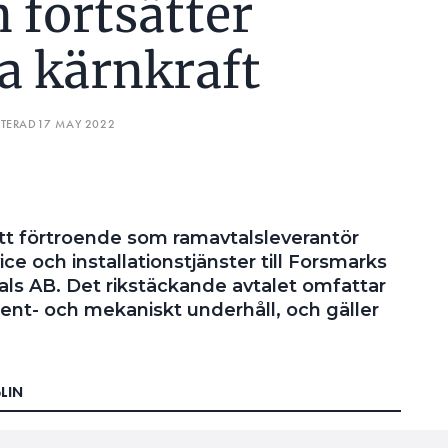
 fortsätter
a kärnkraft
ATERAD
17 MAY 2022
att förtroende som ramavtalsleverantör
ce och installationstjänster till Forsmarks
ls AB. Det rikstäckande avtalet omfattar
ment- och mekaniskt underhåll, och gäller
LIN
 av underhållstjänster till Vattenfalls