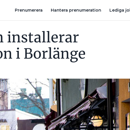
ASSEMBLIN FORTSÄTTER UNDERHÅLLA KÄRNKRAFT
130-MILJON
Prenumerera
Hantera prenumeration
Lediga j
 installerar
n i Borlänge