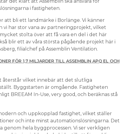
år det klart att Assemblin ska ansvara för
lösningarna i fastigheten.
 att bli ett landmärke i Borlänge. Vi känner
 vi har stor vana av partneringprojekt, vilket
r mycket stolta över att få vara en del i det här
å blir ett av våra största pågående projekt här i
erg, filialchef på Assemblin Ventilation.
ONER FÖR 1,7 MILJARDER TILL ASSEMBLIN APQ EL OCH
återstår vilket innebär att det slutliga
tställt. Byggstarten är omgående. Fastigheten
enligt BREEAM In-Use, very good, och beräknas stå
odern och uppkopplad fastighet, vilket ställer
ationer och inte minst automationslösningarna. Det
elta genom hela byggprocessen. Vi ser verkligen