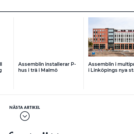
l
Assemblin installerar P-
Assemblin i multip
g
hus i trä i Malmö
i Linköpings nya s