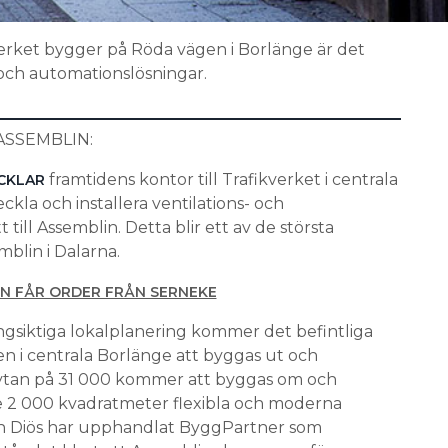
verket bygger på Röda vägen i Borlänge är det
 och automationslösningar.
SSEMBLIN:
framtidens kontor till Trafikverket i centrala
CKLAR
kla och installera ventilations- och
till Assemblin. Detta blir ett av de största
blin i Dalarna.
N FÅR ORDER FRÅN SERNEKE
ångsiktiga lokalplanering kommer det befintliga
 i centrala Borlänge att byggas ut och
 ytan på 31 000 kommer att byggas om och
e 2 000 kvadratmeter flexibla och moderna
en Diös har upphandlat ByggPartner som