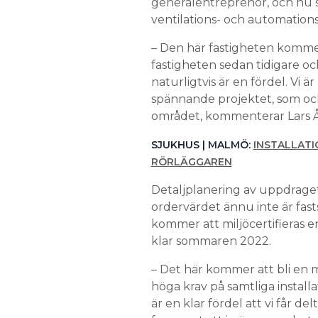
generalentreprenör, och nu st
ventilations- och automations
– Den här fastigheten kommer
fastigheten sedan tidigare och
naturligtvis är en fördel. Vi ä
spännande projektet, som ocks
området, kommenterar Lars Åsb
SJUKHUS | MALMÖ:
INSTALLATI
RÖRLÄGGAREN
Detaljplanering av uppdraget 
ordervärdet ännu inte är fas
kommer att miljöcertifieras 
klar sommaren 2022.
– Det här kommer att bli en m
höga krav på samtliga install
är en klar fördel att vi får d