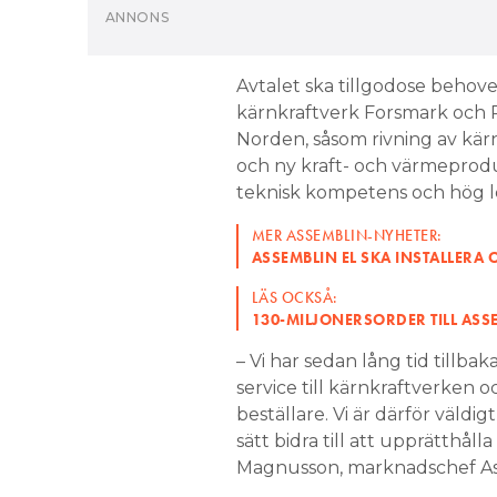
kärnkraftverk Forsmark och R
Norden, såsom rivning av kär
och ny kraft- och värmeprodu
teknisk kompetens och hög 
MER ASSEMBLIN-NYHETER:
ASSEMBLIN EL SKA INSTALLERA
LÄS OCKSÅ:
130-MILJONERSORDER TILL ASS
– Vi har sedan lång tid tillbak
service till kärnkraftverken
beställare. Vi är därför väldig
sätt bidra till att upprätthåll
Magnusson, marknadschef As
NÄRINGSLIV