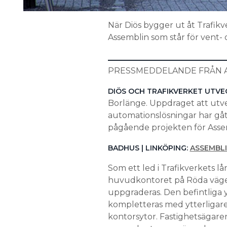
När Diös bygger ut åt Trafik
Assemblin som står för vent-
PRESSMEDDELANDE FRÅN A
DIÖS OCH TRAFIKVERKET UTVE
Borlänge. Uppdraget att utvec
automationslösningar har gått 
pågående projekten för Assem
BADHUS | LINKÖPING:
ASSEMBLI
Som ett led i Trafikverkets l
huvudkontoret på Röda vägen
uppgraderas. Den befintliga
kompletteras med ytterligar
kontorsytor. Fastighetsägar