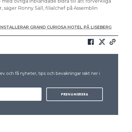
med övriga inblandade bidra till att förverkliga
r, säger Ronny Säll, filialchef på Assemblin
INSTALLERAR GRAND CURIOSA HOTEL PÅ LISEBERG
v och få nyheter, tips och bevakningar rakt ner i