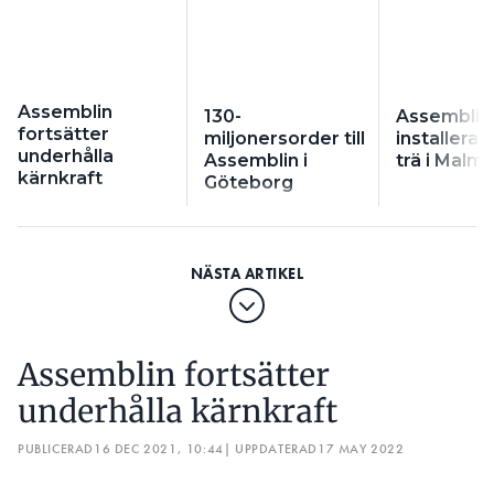
Assemblin
130-
Assemblin
fortsätter
miljonersorder till
installerar 
underhålla
Assemblin i
trä i Malm
kärnkraft
Göteborg
Assemblin fortsätter
underhålla kärnkraft
PUBLICERAD
16 DEC 2021, 10:44
| UPPDATERAD
17 MAY 2022