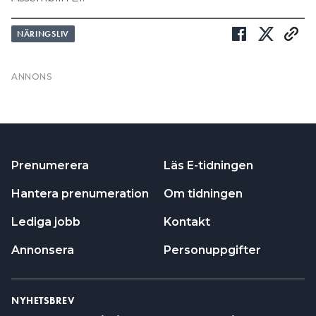
Prenumerera
Läs E-tidningen
Hantera prenumeration
Om tidningen
Lediga jobb
Kontakt
Annonsera
Personuppgifter
NYHETSBREV
Prenumerera på vårt nyhetsbrev och få nyheter,
tips och bevakningar rakt ner i inkorgen