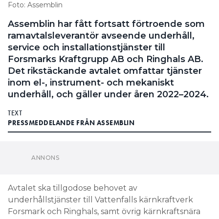
Foto: Assemblin
Assemblin har fått fortsatt förtroende som
ramavtalsleverantör avseende underhåll,
service och installationstjänster till
Forsmarks Kraftgrupp AB och Ringhals AB.
Det rikstäckande avtalet omfattar tjänster
inom el-, instrument- och mekaniskt
underhåll, och gäller under åren 2022–2024.
TEXT
PRESSMEDDELANDE FRÅN ASSEMBLIN
Avtalet ska tillgodose behovet av
underhållstjänster till Vattenfalls kärnkraftverk
Forsmark och Ringhals, samt övrig kärnkraftsnära
verksamhet i Norden, såsom rivning av
kärnkraftsverksamhet, slutförvaring av kärnbränsle
och ny kraft- och värmeproduktion. Uppdraget
ställer höga krav på avancerad teknisk kompetens