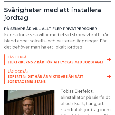
dammsugare, luftkonditionering och övriga klass I-
Svårigheter med att installera
apparater (som har jordad stickpropp), säger han.
jordtag
PÅ SENARE ÅR VILL ALLT FLER PRIVATPERSONER
kunna förse sina villor med el vid strömavbrott, från
bland annat solcells- och batterianläggningar. För
det behöver man ha ett lokalt jordtag
LÄS OCKSÅ:
ELEKTRIKERNS 7 RÅD FÖR ATT LYCKAS MED JORDTAGET
LÄS OCKSÅ:
EXPERTEN: DET HÄR ÄR VIKTIGARE ÄN RÄTT
JORDTAGSRESISTANS
Tobias Bierfeldt,
elinstallatör på Bierfeldt
el och kraft, har gjort
hundratals jordtag inom