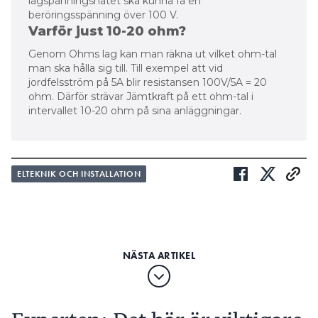
lågspänningsnätet ska kunna få en
beröringsspänning över 100 V.
Varför just 10-20 ohm?
Genom Ohms lag kan man räkna ut vilket ohm-tal
man ska hålla sig till. Till exempel att vid
jordfelsström på 5A blir resistansen 100V/5A = 20
ohm. Därför strävar Jämtkraft på ett ohm-tal i
intervallet 10-20 ohm på sina anläggningar.
ELTEKNIK OCH INSTALLATION