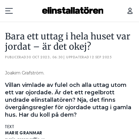
BARA ETT UTTAG I HELA HUSET VAR JORDAT – ÄR DET OKEJ?
Bara ett uttag i hela huset var
Prenumerera
jordat – är det okej?
PUBLICERAD
Hantera prenumeration
30 OCT 2023, 06:30
| UPPDATERAD
12 SEP 2025
Lediga jobb
Joakim Grafström.
Villan vimlade av fulel och alla uttag utom
Annonsera
ett var ojordade. Är det ett regelbrott
undrade elinstallatören? Nja, det finns
Läs E-tidningen
övergångsregler för ojordade uttag i gamla
hus. Har du koll på dem?
Om tidningen
TEXT
Kontakt
MARIE GRANMAR
Personuppgifter