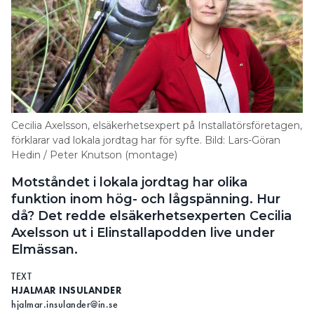
isolering används och endast 2,5 ampere-
stickproppar (ofta kallade europluggen) passar.
Dessutom ger Joakim Grafström detta råd:
– Nackdelen med 2,5-ampereuttagen är att man då
inte kan koppla in annan materiel än sådan som
använder skyddsmetoden dubbel eller förstärkt
Cecilia Axelsson, elsäkerhetsexpert på Installatörsföretagen,
isolering. Effekten blir också begränsad jämfört
förklarar vad lokala jordtag har för syfte. Bild: Lars-Göran
med ett vanligt schukouttag som kan avsäkras för
Hedin / Peter Knutson (montage)
högst 16 ampere, säger han.
Motståndet i lokala jordtag har olika
LÄS OCKSÅ:
funktion inom hög- och lågspänning. Hur
HMM, HUR MÅNGA ELFEL FÅR EN BESIKTNINGSMAN
då? Det redde elsäkerhetsexperten Cecilia
MISSA?
Axelsson ut i Elinstallapodden live under
tycker Joakim Grafström att det
RENT ALLMÄNT
Elmässan.
verkar opraktiskt att ha ojordade uttag i ett helt
hus.
TEXT
HJALMAR INSULANDER
– Då går det ju inte att koppla in exempelvis
hjalmar.insulander@in.se