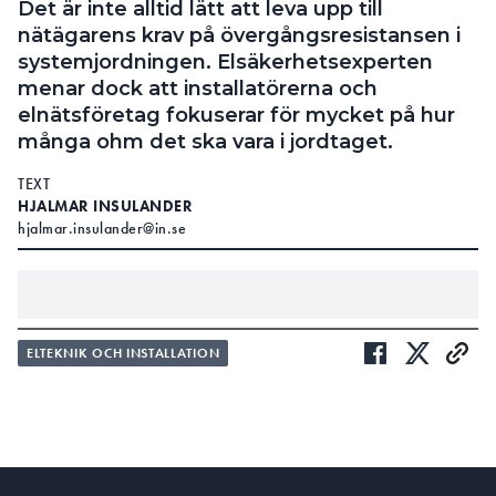
Det är inte alltid lätt att leva upp till
nätägarens krav på övergångsresistansen i
systemjordningen. Elsäkerhetsexperten
menar dock att installatörerna och
elnätsföretag fokuserar för mycket på hur
många ohm det ska vara i jordtaget.
TEXT
HJALMAR INSULANDER
hjalmar.insulander@in.se
behövt
PÅ SENARE ÅR HAR ALLT FLER ELEKTRIKER
ELTEKNIK OCH INSTALLATION
göra installationer av jordtag, i och med att fler
privatpersoner vill kunna använda egenproduktion
av el och kunna gå i ö-drift vid strömavbrott.
ELEKTRIKERNS TIPS:
ELEKTRIKERNS 7 RÅD FÖR ATT LYCKAS MED JORDTAGET