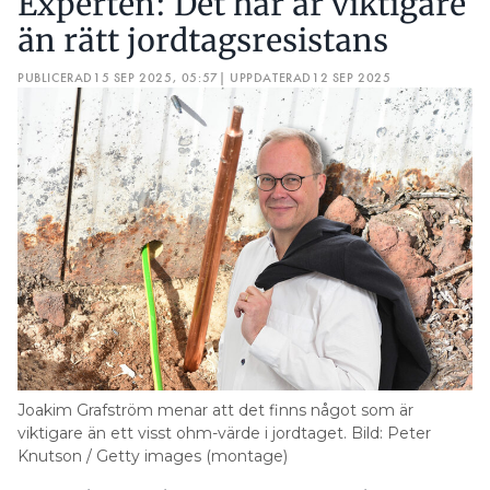
Experten: Det här är viktigare
än rätt jordtagsresistans
PUBLICERAD
15 SEP 2025, 05:57
| UPPDATERAD
12 SEP 2025
Joakim Grafström menar att det finns något som är
viktigare än ett visst ohm-värde i jordtaget. Bild: Peter
Knutson / Getty images (montage)