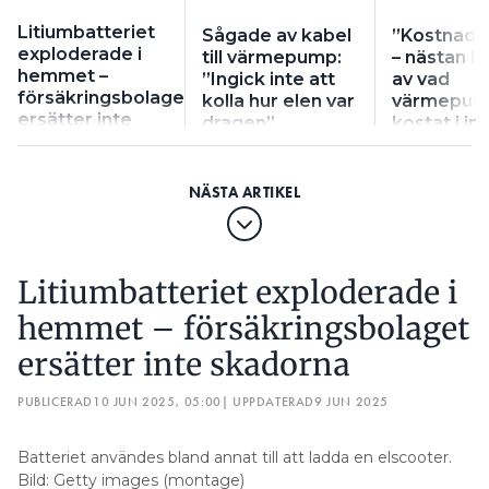
Litiumbatteriet
Sågade av kabel
”Kostnade
exploderade i
till värmepump:
– nästan h
hemmet –
”Ingick inte att
av vad
försäkringsbolaget
kolla hur elen var
värmepum
ersätter inte
dragen”
kostat i in
skadorna
Litiumbatteriet exploderade i
hemmet – försäkringsbolaget
ersätter inte skadorna
PUBLICERAD
10 JUN 2025, 05:00
| UPPDATERAD
9 JUN 2025
Batteriet användes bland annat till att ladda en elscooter.
Bild: Getty images (montage)