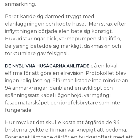
anmärkning.
Paret kände sig därmed tryggt med
elanläggningen och köpte huset. Men strax efter
inflyttningen började elen bete sig konstigt.
Huvudsäkringar gick, värmepumpen slog ifrån,
belysning betedde sig märkligt, diskmaskin och
torktumlare gav felsignal.
då en lokal
DE NYBLIVNA HUSÄGARNA ANLITADE
elfirma för att göra en elrevision. Protokollet blev
ingen rolig läsning. Elfirman listade inte mindre än
94 anmärkningar, däribland en avklippt och
spänningssatt kabel i ögonhöjd, varmgång i
fasadmätarskåpet och jordfelsbrytare som inte
fungerade.
Hur mycket det skulle kosta att åtgärda de 94
bristerna tyckte elfirman var knepigt att bedöma.
Företaget lämnade därför en budgetoffert med ett