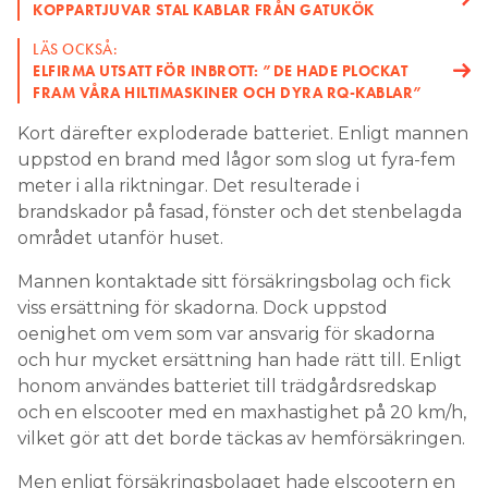
KOPPARTJUVAR STAL KABLAR FRÅN GATUKÖK
LÄS OCKSÅ:
ELFIRMA UTSATT FÖR INBROTT: ”DE HADE PLOCKAT
FRAM VÅRA HILTIMASKINER OCH DYRA RQ-KABLAR”
Kort därefter exploderade batteriet. Enligt mannen
uppstod en brand med lågor som slog ut fyra-fem
meter i alla riktningar. Det resulterade i
brandskador på fasad, fönster och det stenbelagda
området utanför huset.
Mannen kontaktade sitt försäkringsbolag och fick
viss ersättning för skadorna. Dock uppstod
oenighet om vem som var ansvarig för skadorna
och hur mycket ersättning han hade rätt till. Enligt
honom användes batteriet till trädgårdsredskap
och en elscooter med en maxhastighet på 20 km/h,
vilket gör att det borde täckas av hemförsäkringen.
Men enligt försäkringsbolaget hade elscootern en