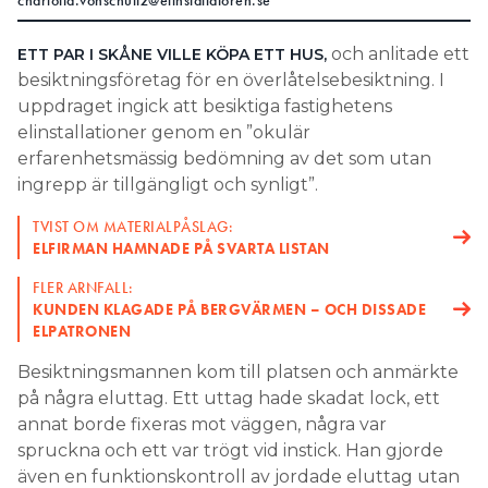
charlotta.vonschultz@elinstallatoren.se
Search for:
och anlitade ett
ETT PAR I SKÅNE VILLE KÖPA ETT HUS,
besiktningsföretag för en överlåtelsebesiktning. I
uppdraget ingick att besiktiga fastighetens
SEARCH
elinstallationer genom en ”okulär
erfarenhetsmässig bedömning av det som utan
ingrepp är tillgängligt och synligt”.
TVIST OM MATERIALPÅSLAG:
ELFIRMAN HAMNADE PÅ SVARTA LISTAN
FLER ARNFALL:
KUNDEN KLAGADE PÅ BERGVÄRMEN – OCH DISSADE
ELPATRONEN
Besiktningsmannen kom till platsen och anmärkte
på några eluttag. Ett uttag hade skadat lock, ett
annat borde fixeras mot väggen, några var
spruckna och ett var trögt vid instick. Han gjorde
även en funktionskontroll av jordade eluttag utan