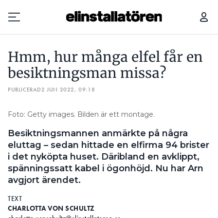
HMM, HUR MÅNGA ELFEL FÅR EN BESIKTNINGSMAN MISSA?
Hmm, hur många elfel får en
Prenumerera
besiktningsman missa?
PUBLICERAD
Hantera prenumeration
2 JUN 2022, 09:18
Lediga jobb
Foto: Getty images. Bilden är ett montage.
Besiktningsmannen anmärkte på några
Annonsera
eluttag – sedan hittade en elfirma 94 brister
i det nyköpta huset. Däribland en avklippt,
Läs E-tidningen
spänningssatt kabel i ögonhöjd. Nu har Arn
avgjort ärendet.
Om tidningen
TEXT
Kontakt
CHARLOTTA VON SCHULTZ
Personuppgifter