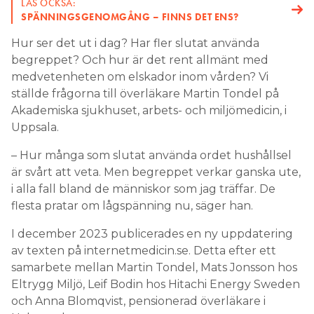
LÄS OCKSÅ:
SPÄNNINGSGENOMGÅNG – FINNS DET ENS?
Hur ser det ut i dag? Har fler slutat använda
begreppet? Och hur är det rent allmänt med
medvetenheten om elskador inom vården? Vi
ställde frågorna till överläkare Martin Tondel på
Akademiska sjukhuset, arbets- och miljömedicin, i
Uppsala.
– Hur många som slutat använda ordet hushållsel
är svårt att veta. Men begreppet verkar ganska ute,
i alla fall bland de människor som jag träffar. De
flesta pratar om lågspänning nu, säger han.
I december 2023 publicerades en ny uppdatering
av texten på internetmedicin.se. Detta efter ett
samarbete mellan Martin Tondel, Mats Jonsson hos
Eltrygg Miljö, Leif Bodin hos Hitachi Energy Sweden
och Anna Blomqvist, pensionerad överläkare i