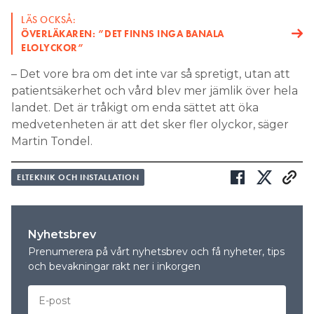
LÄS OCKSÅ:
ÖVERLÄKAREN: ”DET FINNS INGA BANALA
ELOLYCKOR”
– Det vore bra om det inte var så spretigt, utan att
patientsäkerhet och vård blev mer jämlik över hela
landet. Det är tråkigt om enda sättet att öka
medvetenheten är att det sker fler olyckor, säger
Martin Tondel.
ELTEKNIK OCH INSTALLATION
Nyhetsbrev
Prenumerera på vårt nyhetsbrev och få nyheter, tips
och bevakningar rakt ner i inkorgen