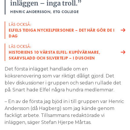
inläggen – inga troll.”
HENRIC ANDERSSON, ETG COLLEGE
LÄS OCKSÅ:
ELFELS TIDIGA NYCKELPERSONER – DET HÄR GÖR DE I
DAG
LÄS OCKSÅ:
HISTORIENS 10 VÄRSTA ELFEL: KUPÉVÄRMARE,
SKARVSLADD OCH SILVERTEJP – I DUSCHEN
Det första inlägget handlade om en
köksrenovering som var riktigt dåligt gjord. Det
blev diskussioner i gruppen och sedan rullade det
på. Snart hade Elfel några hundra medlemmar.
– En av de första jag bjöd in i till gruppen var Henric
Andersson (då Hagberg) som jag kände genom
fackligt arbete. Tillsammans redaktörade vi
inläggen, säger Stefan Hjerpe Mårtas.