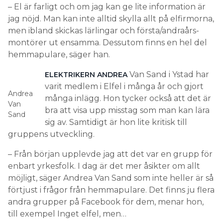
– El är farligt och om jag kan ge lite information är
jag nöjd. Man kan inte alltid skylla allt på elfirmorna,
men ibland skickas lärlingar och första/andraårs-
montörer ut ensamma. Dessutom finns en hel del
hemmapulare, säger han.
Van Sand i Ystad har
ELEKTRIKERN ANDREA
varit medlem i Elfel i många år och gjort
Andrea
många inlägg. Hon tycker också att det är
Van
bra att visa upp misstag som man kan lära
Sand
sig av. Samtidigt är hon lite kritisk till
gruppens utveckling.
– Från början upplevde jag att det var en grupp för
enbart yrkesfolk. I dag är det mer åsikter om allt
möjligt, säger Andrea Van Sand som inte heller är så
förtjust i frågor från hemmapulare. Det finns ju flera
andra grupper på Facebook för dem, menar hon,
till exempel Inget elfel, men…