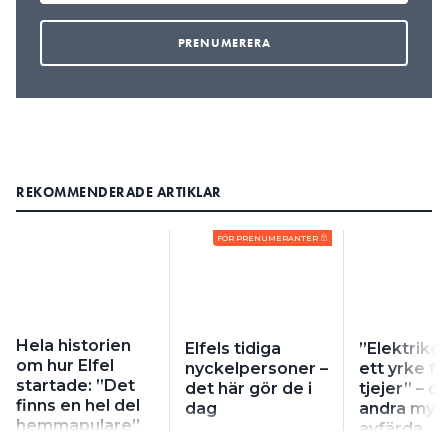
REKOMMENDERADE ARTIKLAR
FÖR PRENUMERANTER
Hela historien
Elfels tidiga
”Elektriker
om hur Elfel
nyckelpersoner –
ett yrke fö
startade: ”Det
det här gör de i
tjejer” – o
finns en hel del
dag
andra myte
hemmapulare”
avfärda