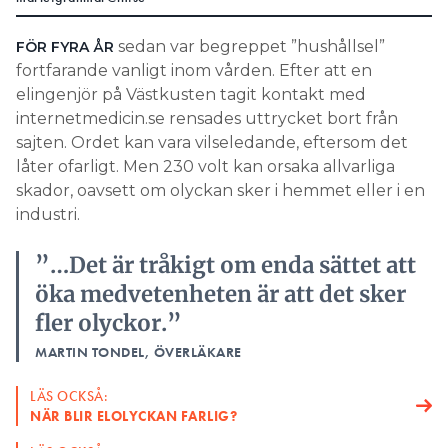
Search for:
sedan var begreppet ”hushållsel”
FÖR FYRA ÅR
fortfarande vanligt inom vården. Efter att en
elingenjör på Västkusten tagit kontakt med
internetmedicin.se rensades uttrycket bort från
SEARCH
sajten. Ordet kan vara vilseledande, eftersom det
låter ofarligt. Men 230 volt kan orsaka allvarliga
skador, oavsett om olyckan sker i hemmet eller i en
industri.
”…Det är tråkigt om enda sättet att
öka medvetenheten är att det sker
fler olyckor.”
MARTIN TONDEL, ÖVERLÄKARE
LÄS OCKSÅ:
NÄR BLIR ELOLYCKAN FARLIG?