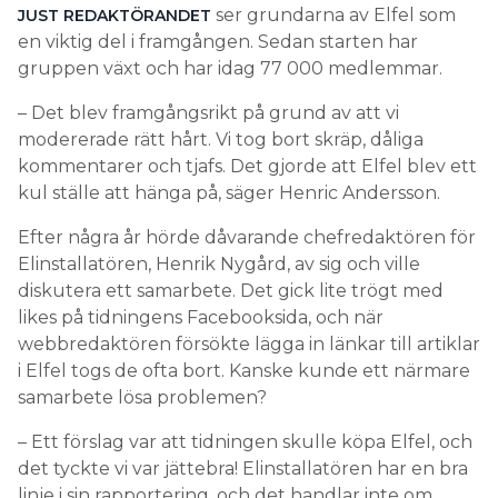
ser grundarna av Elfel som
JUST REDAKTÖRANDET
en viktig del i framgången. Sedan starten har
gruppen växt och har idag 77 000 medlemmar.
– Det blev framgångsrikt på grund av att vi
modererade rätt hårt. Vi tog bort skräp, dåliga
kommentarer och tjafs. Det gjorde att Elfel blev ett
kul ställe att hänga på, säger Henric Andersson.
Efter några år hörde dåvarande chefredaktören för
Elinstallatören, Henrik Nygård, av sig och ville
diskutera ett samarbete. Det gick lite trögt med
likes på tidningens Facebooksida, och när
webbredaktören försökte lägga in länkar till artiklar
i Elfel togs de ofta bort. Kanske kunde ett närmare
samarbete lösa problemen?
– Ett förslag var att tidningen skulle köpa Elfel, och
det tyckte vi var jättebra! Elinstallatören har en bra
linje i sin rapportering, och det handlar inte om