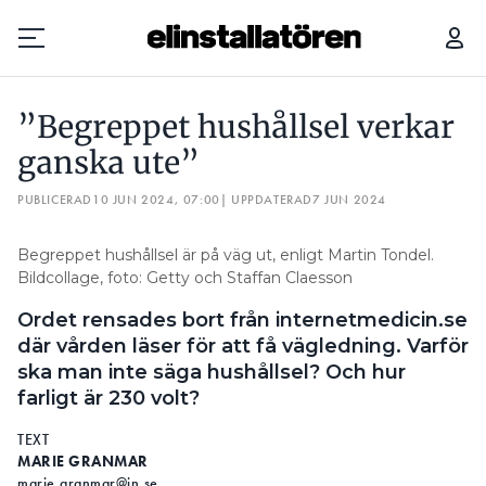
”BEGREPPET HUSHÅLLSEL VERKAR GANSKA UTE”
”Begreppet hushållsel verkar
Prenumerera
ganska ute”
PUBLICERAD
Hantera prenumeration
10 JUN 2024, 07:00
| UPPDATERAD
7 JUN 2024
Lediga jobb
Begreppet hushållsel är på väg ut, enligt Martin Tondel.
Bildcollage, foto: Getty och Staffan Claesson
Annonsera
Ordet rensades bort från internetmedicin.se
där vården läser för att få vägledning. Varför
Läs E-tidningen
ska man inte säga hushållsel? Och hur
farligt är 230 volt?
Om tidningen
TEXT
Kontakt
MARIE GRANMAR
Personuppgifter
marie.granmar@in.se