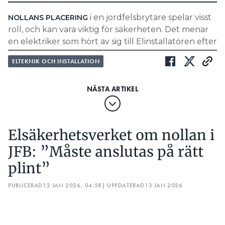
i en jordfelsbrytare spelar visst
NOLLANS PLACERING
roll, och kan vara viktig för säkerheten. Det menar
en elektriker som hört av sig till Elinstallatören efter
en tidigare artikel.
ELTEKNIK OCH INSTALLATION
”Det är alltid viktigt att följa
tillverkarens anvisningar. Ansluter
man en fasskena fel blir det i bästa
fall bara en kortslutning och att
Elsäkerhetsverket om nollan i
minibrytaren löser ut, men i värsta
JFB: ”Måste anslutas på rätt
fall kan det bli skador på både
plint”
människor och egendom.”
PETER LJUNGQVIST, SCHNEIDER ELECTRIC
PUBLICERAD
12 JAN 2026, 04:58
| UPPDATERAD
13 JAN 2026
LÄS OCKSÅ:
ELSÄKERHETSVERKET OM NOLLAN I JFB: ”MÅSTE
ANSLUTAS PÅ RÄTT PLINT”