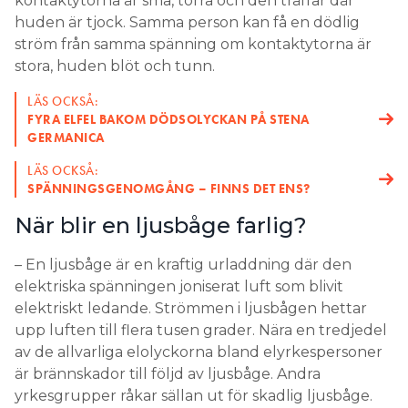
kontaktytorna är små, torra och den träffar där
huden är tjock. Samma person kan få en dödlig
ström från samma spänning om kontaktytorna är
stora, huden blöt och tunn.
LÄS OCKSÅ:
FYRA ELFEL BAKOM DÖDSOLYCKAN PÅ STENA
GERMANICA
LÄS OCKSÅ:
SPÄNNINGSGENOMGÅNG – FINNS DET ENS?
När blir en ljusbåge farlig?
– En ljusbåge är en kraftig urladdning där den
elektriska spänningen joniserat luft som blivit
elektriskt ledande. Strömmen i ljusbågen hettar
upp luften till flera tusen grader. Nära en tredjedel
av de allvarliga elolyckorna bland elyrkespersoner
är brännskador till följd av ljusbåge. Andra
yrkesgrupper råkar sällan ut för skadlig ljusbåge.