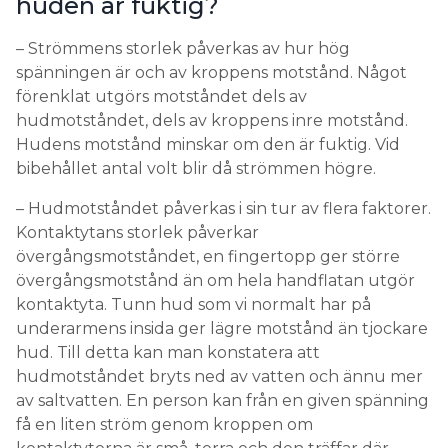
huden är fuktig?
– Strömmens storlek påverkas av hur hög
spänningen är och av kroppens motstånd. Något
förenklat utgörs motståndet dels av
hudmotståndet, dels av kroppens inre motstånd.
Hudens motstånd minskar om den är fuktig. Vid
bibehållet antal volt blir då strömmen högre.
– Hudmotståndet påverkas i sin tur av flera faktorer.
Kontaktytans storlek påverkar
övergångsmotståndet, en fingertopp ger större
övergångsmotstånd än om hela handflatan utgör
kontaktyta. Tunn hud som vi normalt har på
underarmens insida ger lägre motstånd än tjockare
hud. Till detta kan man konstatera att
hudmotståndet bryts ned av vatten och ännu mer
av saltvatten. En person kan från en given spänning
få en liten ström genom kroppen om