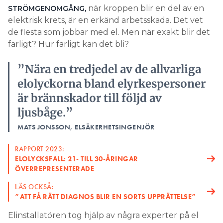
när kroppen blir en del av en
STRÖMGENOMGÅNG,
Search for:
elektrisk krets, är en erkänd arbetsskada. Det vet
de flesta som jobbar med el. Men när exakt blir det
farligt? Hur farligt kan det bli?
SEARCH
”Nära en tredjedel av de allvarliga
elolyckorna bland elyrkespersoner
är brännskador till följd av
ljusbåge.”
MATS JONSSON, ELSÄKERHETSINGENJÖR
RAPPORT 2023:
ELOLYCKSFALL: 21- TILL 30-ÅRINGAR
ÖVERREPRESENTERADE
LÄS OCKSÅ:
”ATT FÅ RÄTT DIAGNOS BLIR EN SORTS UPPRÄTTELSE”
Elinstallatören tog hjälp av några experter på el