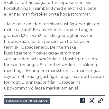
Skälet är att ljusbågar oftast uppkommer vid
kortslutningar i samband med elektriskt arbete,
eller när man försöker bryta höga strömmar.
– Man talar om den termiska ljusbågsenergin som
mäts i cal/cm2. En amerikansk standard anger
gränsen 1,2 cal/cm2 för icke godtagbar risk för
kroppsskada, när en person kan träffas av en
termisk ljusbågsenergi. Den termiska
ljusbågsenergin påverkas av strömmen,
verkanstiden och avståndet till ljusbågen. I äldre
föreskrifter angav Elsäkerhetsverket att säkring
med högst 63 ampere märkström i allmänhet gav
skydd mot skadlig ljusbåge. I dag anses detta värde
för högt. Brännskador från ljusbågar har
uppkommit vid lägre märkström än så.
ELTEKNIK OCH INSTALLATION