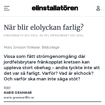
NÄR BLIR ELOLYCKAN FARLIG?
När blir elolyckan farlig?
Prenumerera
PUBLICERAD
10 JUN 2024, 06:59
| UPPDATERAD
7 JUN 2024
Hantera prenumeration
Mats Jonsson förklarar. Bildcollage
Lediga jobb
Vissa som fått strömgenomgång där
jordfelsbrytare frånkopplat kretsen kan
Annonsera
uppleva stort obehag – andra tyckte inte att
det var så farligt. Varför? Vad är elchock?
Läs E-tidningen
Och varför ska man inte säga stöt?
TEXT
Om tidningen
MARIE GRANMAR
Kontakt
marie.granmar@in.se
Personuppgifter