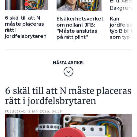
6 skäl till att N
Elsäkerhetsverket
Kan
måste placeras
om nollan i JFB:
jordfelsbr
rätt i
”Måste anslutas
typ B bli lik
jordfelsbrytaren
på rätt plint”
som typ A
6 skäl till att N måste placeras
rätt i jordfelsbrytaren
PUBLICERAD
12 JAN 2026, 04:59