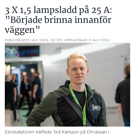
3 X 1,5 lampsladd på 25 A:
”Började brinna innanför
väggen”
PUBLICERAD
20 JAN 2026, 05:29
| UPPDATERAD
19 JAN 2026
Elinstallatören träffade Ted Karlsson på Elmässan i