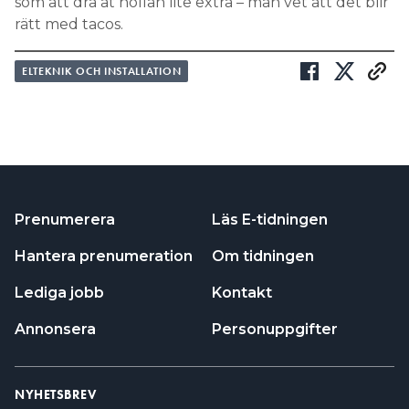
som att dra åt nollan lite extra – man vet att det blir
rätt med tacos.
ELTEKNIK OCH INSTALLATION
Prenumerera
Läs E-tidningen
Hantera prenumeration
Om tidningen
Lediga jobb
Kontakt
Annonsera
Personuppgifter
NYHETSBREV