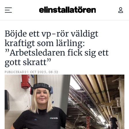
BÖJDE ETT VP-RÖR VÄLDIGT KRAFTIGT SOM LÄRLING: ”ARBETSLEDAREN FICK SIG ETT GOTT SKRATT”
Böjde ett vp-rör väldigt
Prenumerera
kraftigt som lärling:
”Arbetsledaren fick sig ett
Hantera prenumeration
gott skratt”
Lediga jobb
PUBLICERAD
21 OCT 2025, 08:52
Annonsera
Läs E-tidningen
Om tidningen
Kontakt
Personuppgifter