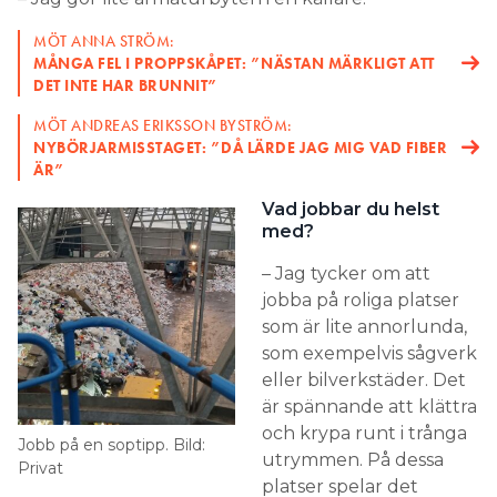
MÖT ANNA STRÖM:
MÅNGA FEL I PROPPSKÅPET: ”NÄSTAN MÄRKLIGT ATT
DET INTE HAR BRUNNIT”
MÖT ANDREAS ERIKSSON BYSTRÖM:
NYBÖRJARMISSTAGET: ”DÅ LÄRDE JAG MIG VAD FIBER
ÄR”
Vad jobbar du helst
med?
– Jag tycker om att
jobba på roliga platser
som är lite annorlunda,
som exempelvis sågverk
eller bilverkstäder. Det
är spännande att klättra
och krypa runt i trånga
Jobb på en soptipp. Bild:
utrymmen. På dessa
Privat
platser spelar det