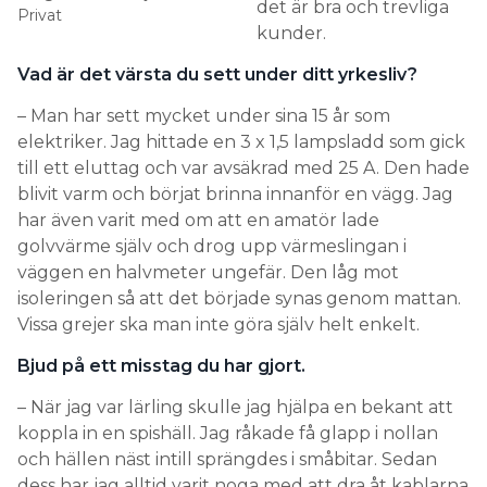
det är bra och trevliga
Privat
kunder.
Vad är det värsta du sett under ditt yrkesliv?
– Man har sett mycket under sina 15 år som
elektriker. Jag hittade en 3 x 1,5 lampsladd som gick
till ett eluttag och var avsäkrad med 25 A. Den hade
blivit varm och börjat brinna innanför en vägg. Jag
har även varit med om att en amatör lade
golvvärme själv och drog upp värmeslingan i
väggen en halvmeter ungefär. Den låg mot
isoleringen så att det började synas genom mattan.
Vissa grejer ska man inte göra själv helt enkelt.
Bjud på ett misstag du har gjort.
– När jag var lärling skulle jag hjälpa en bekant att
koppla in en spishäll. Jag råkade få glapp i nollan
och hällen näst intill sprängdes i småbitar. Sedan
dess har jag alltid varit noga med att dra åt kablarna