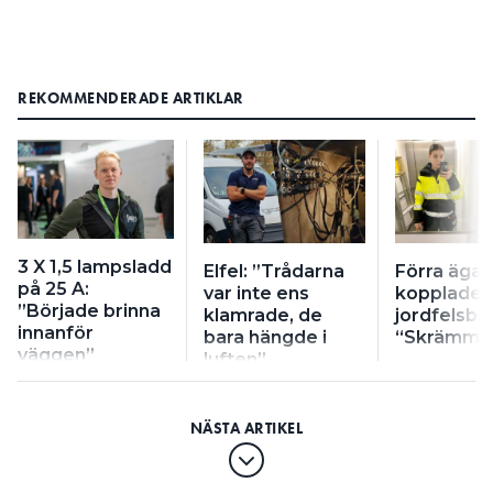
REKOMMENDERADE ARTIKLAR
3 X 1,5 lampsladd
Elfel: ”Trådarna
Förra äga
på 25 A:
var inte ens
kopplade f
”Började brinna
klamrade, de
jordfelsbr
innanför
bara hängde i
“Skrämma
väggen”
luften”