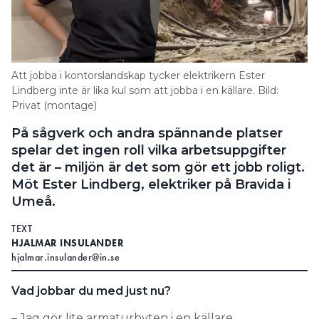
Search for:
Att jobba i kontorslandskap tycker elektrikern Ester
SEARCH
Lindberg inte är lika kul som att jobba i en källare. Bild:
Privat (montage)
På sågverk och andra spännande platser
spelar det ingen roll vilka arbetsuppgifter
det är – miljön är det som gör ett jobb roligt.
Möt Ester Lindberg, elektriker på Bravida i
Umeå.
TEXT
HJALMAR INSULANDER
hjalmar.insulander@in.se
Vad jobbar du med just nu?
– Jag gör lite armaturbyten i en källare.