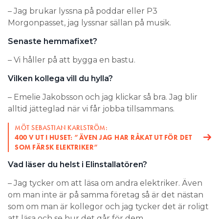
– Jag brukar lyssna på poddar eller P3
Morgonpasset, jag lyssnar sällan på musik.
Senaste hemmafixet?
– Vi håller på att bygga en bastu.
Vilken kollega vill du hylla?
– Emelie Jakobsson och jag klickar så bra. Jag blir
alltid jätteglad när vi får jobba tillsammans.
MÖT SEBASTIAN KARLSTRÖM:
400 V UT I HUSET: ”ÄVEN JAG HAR RÅKAT UT FÖR DET
SOM FÄRSK ELEKTRIKER”
Vad läser du helst i Elinstallatören?
– Jag tycker om att läsa om andra elektriker. Även
om man inte är på samma företag så är det nästan
som om man är kollegor och jag tycker det är roligt
att läsa och se hur det går för dem.