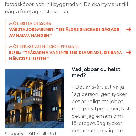
fasadskåpet och in i byggnaden. De ska hyras ut till
några företag nästa vecka.
MÖT BRITTA OLSSON:
VÄRSTA JOBBMINNET: ”EN ÄLDRE SNICKARE SÅGADE
AV HALVA HANDEN”
MÖT SEBASTIAN NILSSON PERMAN:
ELFEL: ”TRÅDARNA VAR INTE ENS KLAMRADE, DE BARA
HÄNGDE I LUFTEN”
Vad jobbar du helst
med?
– Det är svårt att välja.
Jag personligen tycker
det är roligt att jobba
mot privatpersoner, fast
det är jag ensam om i
företaget. Jag tycker
det är rätt trevligt om
Stugorna i Kittelfjäll. Bild: