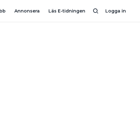
INNANFÖR VÄGGEN”
ELFEL: ”TRÅDARNA VAR INTE ENS KLAMRAD
obb
Annonsera
Läs E-tidningen
Logga in