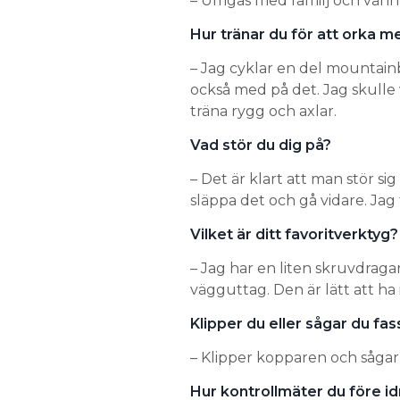
– Umgås med familj och vänn
Hur tränar du för att orka m
– Jag cyklar en del mountain
också med på det. Jag skulle v
träna rygg och axlar.
Vad stör du dig på?
– Det är klart att man stör si
släppa det och gå vidare. Jag 
Vilket är ditt favoritverktyg?
– Jag har en liten skruvdraga
vägguttag. Den är lätt att ha 
Klipper du eller sågar du fa
– Klipper kopparen och sågar
Hur kontrollmäter du före id