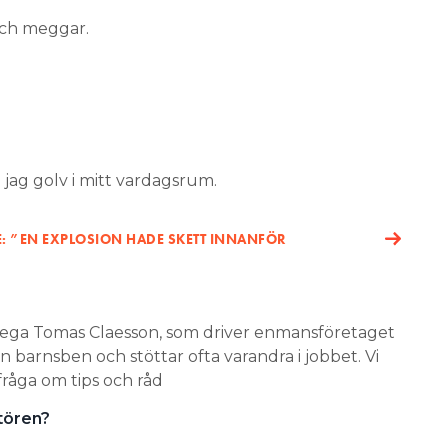
och meggar.
 jag golv i mitt vardagsrum.
: ”EN EXPLOSION HADE SKETT INNANFÖR
lega Tomas Claesson, som driver enmansföretaget
n barnsben och stöttar ofta varandra i jobbet. Vi
fråga om tips och råd
atören?