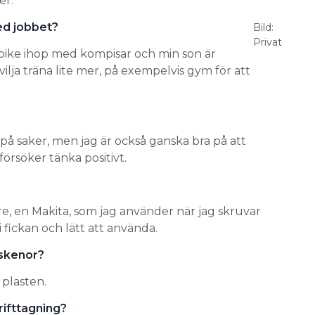
er.
ed jobbet?
Bild:
Privat
bike ihop med kompisar och min son är
ilja träna lite mer, på exempelvis gym för att
g på saker, men jag är också ganska bra på att
försöker tänka positivt.
re, en Makita, som jag använder när jag skruvar
i fickan och lätt att använda.
sskenor?
 plasten.
rifttagning?