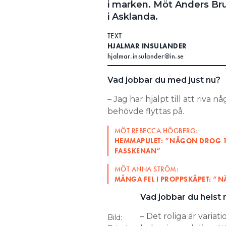
i marken. Möt Anders Br
Search for:
i Asklanda.
TEXT
HJALMAR INSULANDER
hjalmar.insulander@in.se
SEARCH
Vad jobbar du med just nu?
– Jag har hjälpt till att riva 
behövde flyttas på.
MÖT REBECCA HÖGBERG:
HEMMAPULET: ”NÅGON DROG 1
FASSKENAN”
MÖT ANNA STRÖM:
MÅNGA FEL I PROPPSKÅPET: ”N
Vad jobbar du helst
– Det roliga är varia
Bild: