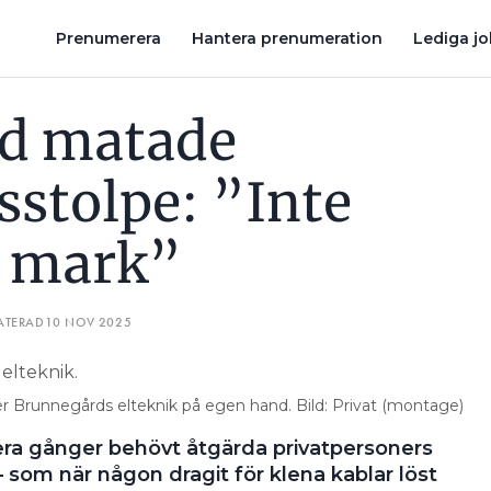
D I MARK”
3 X 1,5 LAMPSLADD PÅ 25 A: ”BÖRJADE BRINNA 
Prenumerera
Hantera prenumeration
Lediga j
d matade
sstolpe: ”Inte
i mark”
ATERAD
10 NOV 2025
r Brunnegårds elteknik på egen hand. Bild: Privat (montage)
lera gånger behövt åtgärda privatpersoners
som när någon dragit för klena kablar löst