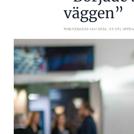
väggen”
PUBLICERAD
20 JAN 2026, 05:29
| UPPD