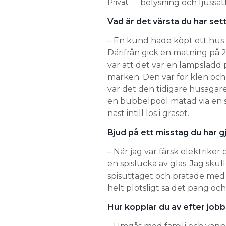
Privat
belysning och ljussätt
Vad är det värsta du har sett
– En kund hade köpt ett hus o
Därifrån gick en matning på 
var att det var en lampsladd 
marken. Den var för klen och
var det den tidigare husägare
en bubbelpool matad via en s
näst intill lös i gräset.
Bjud på ett misstag du har gj
– När jag var färsk elektrike
en spislucka av glas. Jag skull
spisuttaget och pratade med k
helt plötsligt sa det pang och
Hur kopplar du av efter job