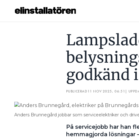
LAMPSLADD MATADE BELYSNINGSSTOLPE: ”INTE GODKÄN
Lampslad
Prenumerera
belysning
Hantera prenumeration
godkänd 
Lediga jobb
Annonsera
PUBLICERAD
11 NOV 2025, 06:51
| UPPD
Läs E-tidningen
Anders Brunnegård jobbar som serviceelektriker och drive
Om tidningen
På servicejobb har han f
Kontakt
hemmagjorda lösningar – 
Personuppgifter