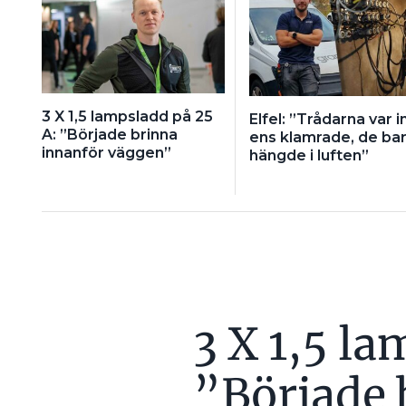
3 X 1,5 lampsladd på 25
Elfel: ”Trådarna var i
A: ”Började brinna
ens klamrade, de ba
innanför väggen”
hängde i luften”
3 X 1,5 la
”Började 