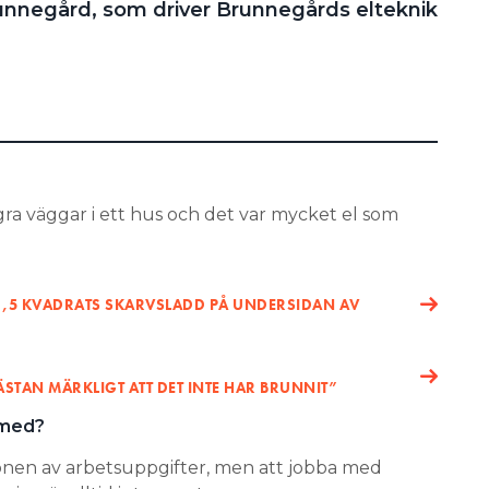
unnegård, som driver Brunnegårds elteknik
några väggar i ett hus och det var mycket el som
,5 KVADRATS SKARVSLADD PÅ UNDERSIDAN AV
ÄSTAN MÄRKLIGT ATT DET INTE HAR BRUNNIT”
 med?
tionen av arbetsuppgifter, men att jobba med