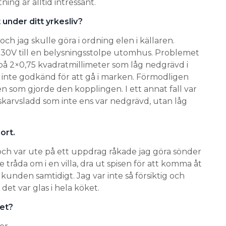
ning är alltid intressant.
 under ditt yrkesliv?
ch jag skulle göra i ordning elen i källaren.
230V till en belysningsstolpe utomhus. Problemet
på 2×0,75 kvadratmillimeter som låg nedgrävd i
 inte godkänd för att gå i marken. Förmodligen
n som gjorde den kopplingen. I ett annat fall var
karvsladd som inte ens var nedgrävd, utan låg
ort.
r och var ute på ett uppdrag råkade jag göra sönder
e tråda om i en villa, dra ut spisen för att komma åt
unden samtidigt. Jag var inte så försiktig och
 det var glas i hela köket.
bet?