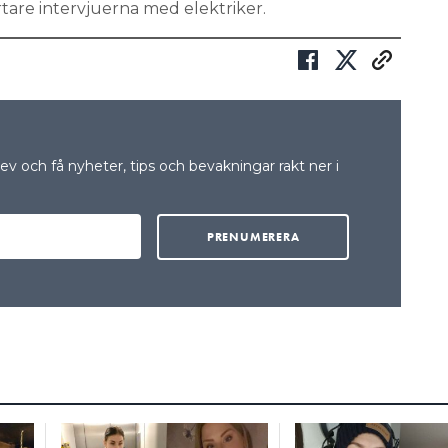
rtare intervjuerna med elektriker.
v och få nyheter, tips och bevakningar rakt ner i