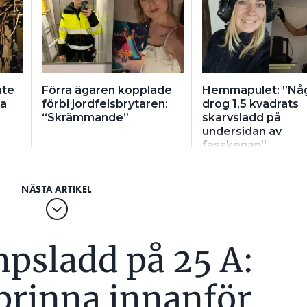
nte
Förra ägaren kopplade
Hemmapulet: ”Nå
ra
förbi jordfelsbrytaren:
drog 1,5 kvadrats
“Skrämmande”
skarvsladd på
undersidan av
fasskenan”
mpsladd på 25 A:
brinna innanför