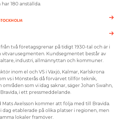
 har 180 anställda.
 STOCKHOLM
 från två företagsgrenar på tidigt 1930-tal och är i
ch vitvarusegmenten. Kundsegmentet består av
valtare, industri, allmännyttan och kommuner.
 aktör inom el och VS i Växjö, Kalmar, Karlskrona
vs i Mönsterås då förvärvet tillför teknik,
 områden som vi idag saknar, säger Johan Swahn,
Bravida, i ett pressmeddelande.
 Mats Axelsson kommer att följa med till Bravida.
 i dag etablerade på olika platser i regionen, men
nsamma lokaler framöver.