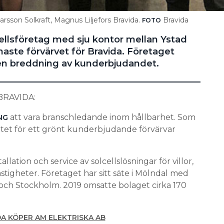
arsson Solkraft, Magnus Liljefors Bravida.
Bravida
FOTO
ellsföretag med sju kontor mellan Ystad
aste förvärvet för Bravida. Företaget
 en breddning av kunderbjudandet.
RAVIDA:
att vara branschledande inom hållbarhet. Som
NG
betet för ett grönt kunderbjudande förvärvar
lation och service av solcellslösningar för villor,
tigheter. Företaget har sitt säte i Mölndal med
 och Stockholm. 2019 omsatte bolaget cirka 170
DA KÖPER AM ELEKTRISKA AB