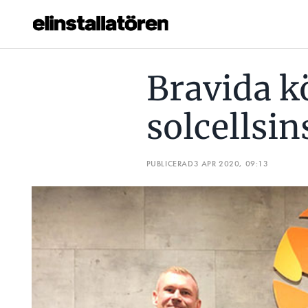
BRAVIDA KÖPER SOLCELLSINSTALLATÖR
BRAVIDA KÖPE
Bravida k
Prenumerera
solcellsin
Hantera prenumeration
Lediga jobb
PUBLICERAD
3 APR 2020, 09:13
Annonsera
Läs E-tidningen
Om tidningen
Kontakt
Personuppgifter