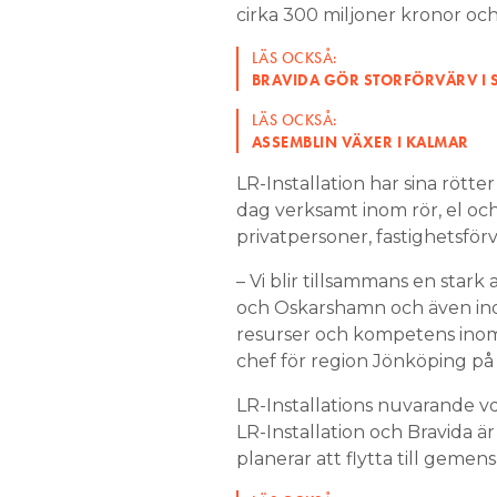
cirka 300 miljoner kronor och
LÄS OCKSÅ:
BRAVIDA GÖR STORFÖRVÄRV I
LÄS OCKSÅ:
ASSEMBLIN VÄXER I KALMAR
LR-Installation har sina rötter
dag verksamt inom rör, el o
privatpersoner, fastighetsför
– Vi blir tillsammans en stark
och Oskarshamn och även inom 
resurser och kompetens inom
chef för region Jönköping på 
LR-Installations nuvarande vd
LR-Installation och Bravida är
planerar att flytta till geme