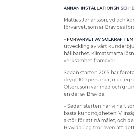
ANNAN INSTALLATIONSNISCH:
Mattias Johansson, vd och kon
förvärvet, som är Bravidas fö
– FÖRVÄRVET AV SOLKRAFT EM
utveckling av vårt kunderbju
hållbarhet. Klimatsmarta lös
verksamhet framöver.
Sedan starten 2015 har företag
drygt 100 personer, med egna
Olsen, som var med och grund
en del av Bravida:
– Sedan starten har vi haft s
bästa kundnöjdheten. Vi insåg 
aktör för att nå målet, och d
Bravida. Jag tror även att det