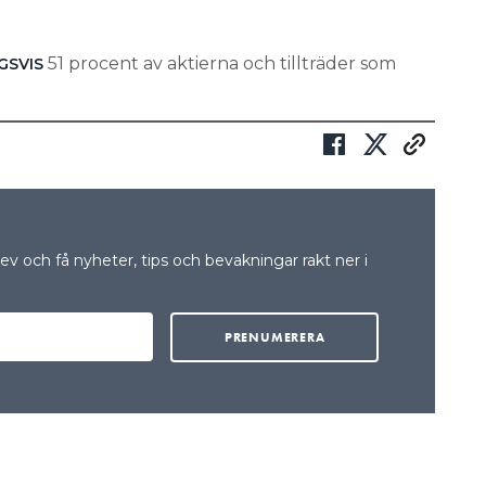
51 procent av aktierna och tillträder som
GSVIS
v och få nyheter, tips och bevakningar rakt ner i