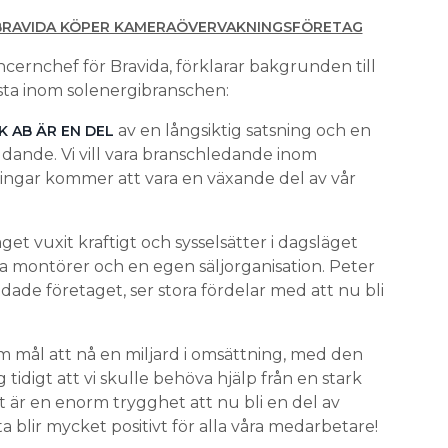
BRAVIDA KÖPER KAMERAÖVERVAKNINGSFÖRETAG
cernchef för Bravida, förklarar bakgrunden till
rsta inom solenergibranschen:
av en långsiktig satsning och en
K AB ÄR EN DEL
dande. Vi vill vara branschledande inom
ningar kommer att vara en växande del av vår
et vuxit kraftigt och sysselsätter i dagsläget
 montörer och en egen säljorganisation. Peter
ade företaget, ser stora fördelar med att nu bli
om mål att nå en miljard i omsättning, med den
tidigt att vi skulle behöva hjälp från en stark
et är en enorm trygghet att nu bli en del av
ta blir mycket positivt för alla våra medarbetare!