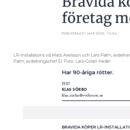
Bravida k
företag m
PUBLICERAD
31 MAR 2022, 10:04
LR-Installations vd Mats Axelsson och Lars Palm, avdelnin
Palm, avdelningschef El. Foto: Lars-Göran Hedin
Har 90-åriga rötter.
TEXT
KLAS SÖRBO
klas.sorbo@vvsforum.se
BRAVIDA KÖPER LR-INSTALLAT