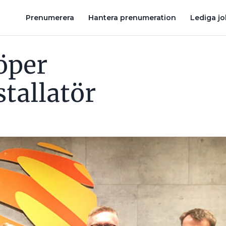
R EL- OCH VS-FÖRETAG MED 180 ANSTÄLLDA
BRAVIDA KÖPER 
Prenumerera
Hantera prenumeration
Lediga j
öper
stallatör