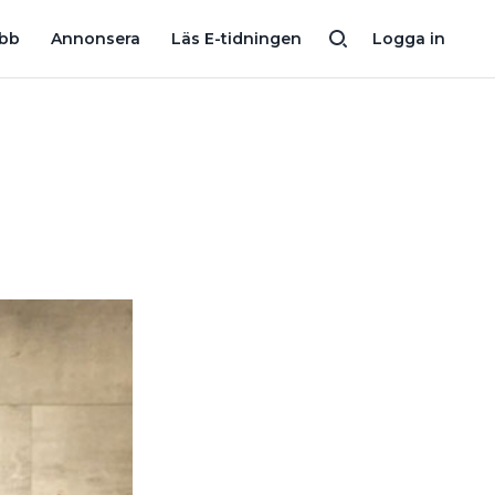
I ÖREBRO
24 INSTALLATIONSKONCERNER: SÅ SER DERAS OMSÄT
obb
Annonsera
Läs E-tidningen
Logga in