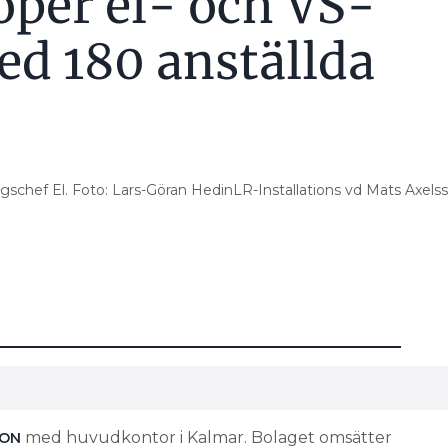
öper el- och VS-
ed 180 anställda
gschef El. Foto: Lars-Göran HedinLR-Installations vd Mats Axels
med huvudkontor i Kalmar. Bolaget omsätter
ION