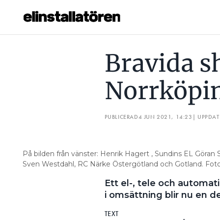
BRAVIDA SHOPPAR EL I NORRKÖPING
BRAVIDA KÖPER
Bravida sh
Prenumerera
Norrköpi
Hantera prenumeration
Lediga jobb
PUBLICERAD
4 JUN 2021, 14:23
| UPPDA
Annonsera
På bilden från vänster: Henrik Hagert , Sundins EL Göran
Läs E-tidningen
Sven Westdahl, RC Närke Östergötland och Gotland. Foto
Ett el-, tele och automa
Om tidningen
i omsättning blir nu en d
Kontakt
TEXT
Personuppgifter