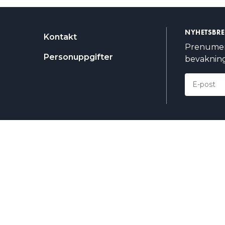
NYHETSBR
Kontakt
Prenumere
Personuppgifter
bevakning