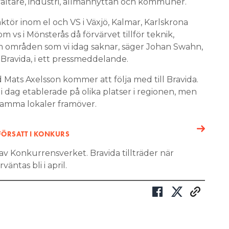
valtare, industri, allmännyttan och kommuner.
 aktör inom el och VS i Växjö, Kalmar, Karlskrona
vs i Mönsterås då förvärvet tillför teknik,
 områden som vi idag saknar, säger Johan Swahn,
Bravida, i ett pressmeddelande.
 Mats Axelsson kommer att följa med till Bravida.
 i dag etablerade på olika platser i regionen, men
nsamma lokaler framöver.
 FÖRSATT I KONKURS
av Konkurrensverket. Bravida tillträder när
äntas bli i april.