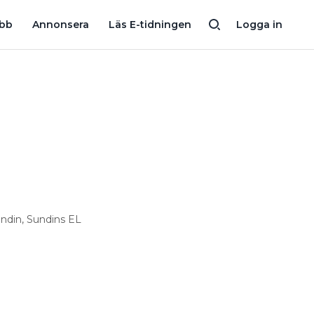
 ÖREBRO
24 INSTALLATIONSKONCERNER: SÅ SER DERAS OMSÄTT
obb
Annonsera
Läs E-tidningen
Logga in
undin, Sundins EL