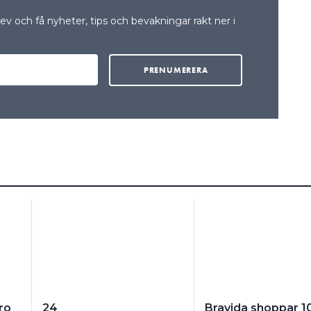
v och få nyheter, tips och bevakningar rakt ner i
ro
24
Bravida shoppar 1