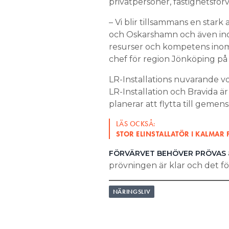
privatpersoner, fastighetsför
– Vi blir tillsammans en stark
och Oskarshamn och även inom 
resurser och kompetens inom
chef för region Jönköping på 
LR-Installations nuvarande vd
LR-Installation och Bravida är
planerar att flytta till geme
LÄS OCKSÅ:
STOR ELINSTALLATÖR I KALMAR
FÖRVÄRVET BEHÖVER PRÖVAS
prövningen är klar och det förv
NÄRINGSLIV