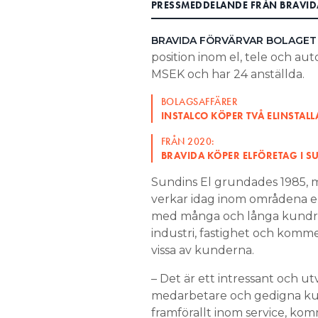
PRESSMEDDELANDE FRÅN BRAVID
Search for:
BRAVIDA FÖRVÄRVAR BOLAGET 
position inom el, tele och au
MSEK och har 24 anställda.
SEARCH
BOLAGSAFFÄRER
INSTALCO KÖPER TVÅ ELINSTALL
FRÅN 2020:
BRAVIDA KÖPER ELFÖRETAG I 
Sundins El grundades 1985, 
verkar idag inom områdena el,
med många och långa kundrel
industri, fastighet och komme
vissa av kunderna.
– Det är ett intressant och
medarbetare och gedigna kund
framförallt inom service, ko