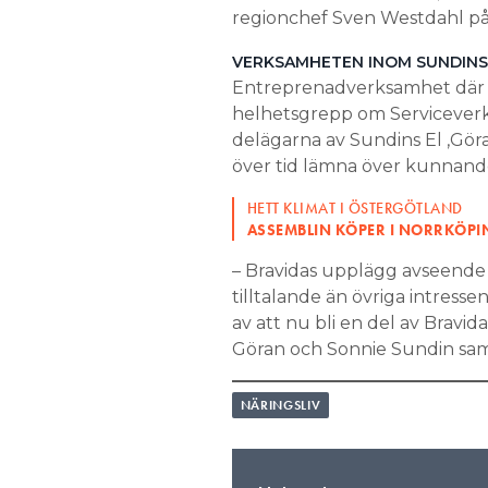
regionchef Sven Westdahl på
VERKSAMHETEN INOM SUNDINS
Entreprenadverksamhet där 
helhetsgrepp om Serviceverk
delägarna av Sundins El ,Gö
över tid lämna över kunnande
HETT KLIMAT I ÖSTERGÖTLAND
ASSEMBLIN KÖPER I NORRKÖPI
– Bravidas upplägg avseende i
tilltalande än övriga intresse
av att nu bli en del av Bravi
Göran och Sonnie Sundin sam
NÄRINGSLIV