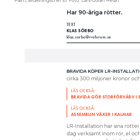
Palm, avdelningschef El. Foto: Lars-Göran Hedin
Har 90-åriga rötter.
TEXT
KLAS SÖRBO
klas.sorbo@vvsforum.se
BRAVIDA KÖPER LR-INSTALLAT
cirka 300 miljoner kronor och
LÄS OCKSÅ:
BRAVIDA GÖR STORFÖRVÄRV I
LÄS OCKSÅ:
ASSEMBLIN VÄXER I KALMAR
LR-Installation har sina rötter
dag verksamt inom rör, el o