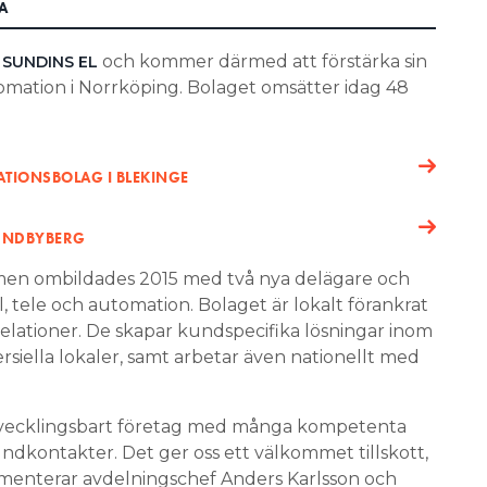
A
och kommer därmed att förstärka sin
SUNDINS EL
tomation i Norrköping. Bolaget omsätter idag 48
ATIONSBOLAG I BLEKINGE
SUNDBYBERG
men ombildades 2015 med två nya delägare och
 tele och automation. Bolaget är lokalt förankrat
ationer. De skapar kundspecifika lösningar inom
rsiella lokaler, samt arbetar även nationellt med
 utvecklingsbart företag med många kompetenta
kontakter. Det ger oss ett välkommet tillskott,
mmenterar avdelningschef Anders Karlsson och