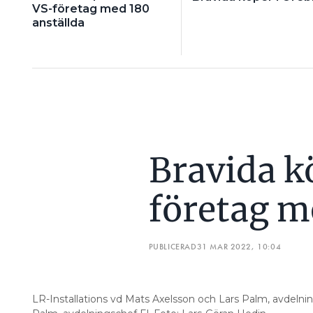
VS-företag med 180
anställda
Bravida k
företag m
PUBLICERAD
31 MAR 2022, 10:04
LR-Installations vd Mats Axelsson och Lars Palm, avdelnin