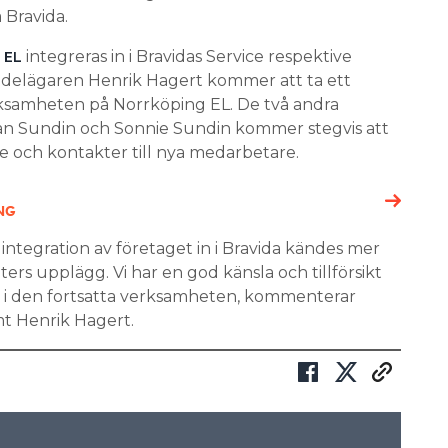
 Bravida.
integreras in i Bravidas Service respektive
 EL
delägaren Henrik Hagert kommer att ta ett
samheten på Norrköping EL. De två andra
ran Sundin och Sonnie Sundin kommer stegvis att
 och kontakter till nya medarbetare.
NG
ntegration av företaget in i Bravida kändes mer
nters upplägg. Vi har en god känsla och tillförsikt
da i den fortsatta verksamheten, kommenterar
t Henrik Hagert.