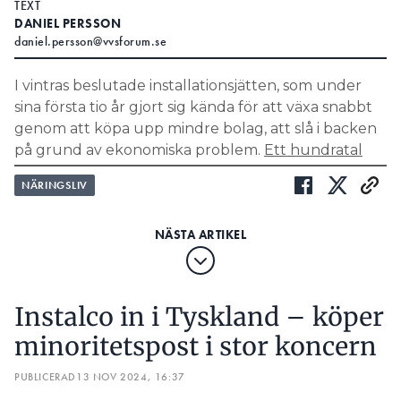
TEXT
DANIEL PERSSON
daniel.persson@vvsforum.se
I vintras beslutade installationsjätten, som under
sina första tio år gjort sig kända för att växa snabbt
genom att köpa upp mindre bolag, att slå i backen
på grund av ekonomiska problem.
Ett hundratal
personer skulle sägas upp och man gjorde sig av
NÄRINGSLIV
med åtta bolag.
LÄS OCKSÅ:
5 SAKER SOM GÖR ETT BOLAG INTRESSANT FÖR
INSTALCO
LÄS OCKSÅ:
Instalco in i Tyskland – köper
24 INSTALLATIONSKONCERNER: SÅ SER DERAS
OMSÄTTNING OCH TILLVÄXT UT
minoritetspost i stor koncern
förvärv igen, enligt
MEN NU HAR MAN GJORT
PUBLICERAD
13 NOV 2024, 16:37
Installationssiffror det första på ett år. Instalco