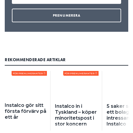
REKOMMENDERADE ARTIKLAR
FÖR PRENUMERANTER
FÖR PRENUMERANTER
Instalco gör sitt
Instalco in i
5 saker s
första förvärv på
Tyskland – köper
ett bolag
ett år
minoritetspost i
intressant 
stor koncern
Instalco