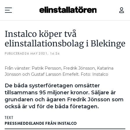
INSTALCO KÖPER TVÅ ELINSTALLATIONSBOLAG I BLEKINGE
INS
Instalco köper två
Prenumerera
elinstallationsbolag i Blekinge
PUBLICERAD
Hantera prenumeration
26 MAY 2021, 14:24
Lediga jobb
Från vänster: Patrik Persson, Fredrik Jönsson, Katarina
Jönsson och Gustaf Larsson Ernefelt. Foto: Instalco
Annonsera
De båda systerföretagen omsätter
tillsammans 95 miljoner kronor. Säljare är
Läs E-tidningen
grundaren och ägaren Fredrik Jönsson som
också är vd för de båda företagen.
Om tidningen
TEXT
Kontakt
PRESSMEDDELANDE FRÅN INSTALCO
Personuppgifter