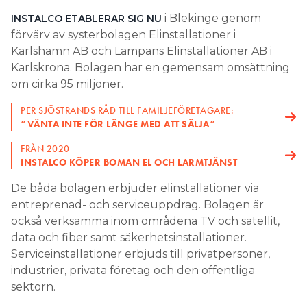
i Blekinge genom
INSTALCO ETABLERAR SIG NU
Search for:
förvärv av systerbolagen Elinstallationer i
Karlshamn AB och Lampans Elinstallationer AB i
Karlskrona. Bolagen har en gemensam omsättning
SEARCH
om cirka 95 miljoner.
PER SJÖSTRANDS RÅD TILL FAMILJEFÖRETAGARE:
”VÄNTA INTE FÖR LÄNGE MED ATT SÄLJA”
FRÅN 2020
INSTALCO KÖPER BOMAN EL OCH LARMTJÄNST
De båda bolagen erbjuder elinstallationer via
entreprenad- och serviceuppdrag. Bolagen är
också verksamma inom områdena TV och satellit,
data och fiber samt säkerhetsinstallationer.
Serviceinstallationer erbjuds till privatpersoner,
industrier, privata företag och den offentliga
sektorn.