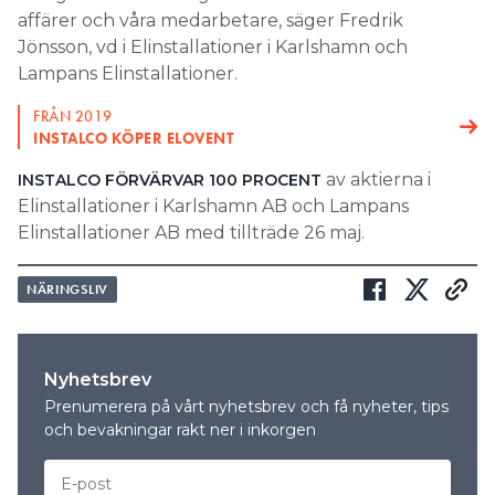
affärer och våra medarbetare, säger Fredrik
Jönsson, vd i Elinstallationer i Karlshamn och
Lampans Elinstallationer.
FRÅN 2019
INSTALCO KÖPER ELOVENT
av aktierna i
INSTALCO FÖRVÄRVAR 100 PROCENT
Elinstallationer i Karlshamn AB och Lampans
Elinstallationer AB med tillträde 26 maj.
NÄRINGSLIV
Nyhetsbrev
Prenumerera på vårt nyhetsbrev och få nyheter, tips
och bevakningar rakt ner i inkorgen