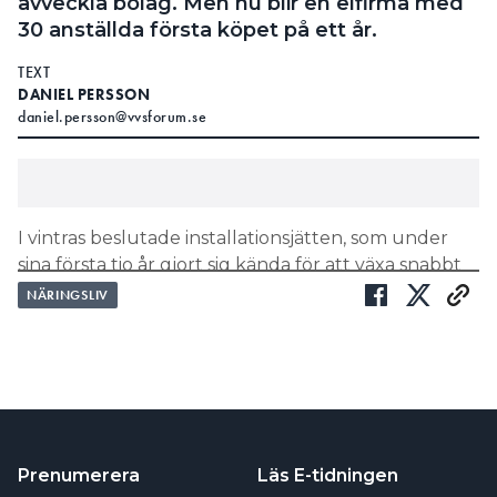
avveckla bolag. Men nu blir en elfirma med
30 anställda första köpet på ett år.
TEXT
DANIEL PERSSON
daniel.persson@vvsforum.se
I vintras beslutade installationsjätten, som under
sina första tio år gjort sig kända för att växa snabbt
genom att köpa upp mindre bolag, att slå i backen
NÄRINGSLIV
på grund av ekonomiska problem.
Ett hundratal
personer skulle sägas upp och man gjorde sig av
med åtta bolag.
LÄS OCKSÅ:
5 SAKER SOM GÖR ETT BOLAG INTRESSANT FÖR
INSTALCO
Prenumerera
Läs E-tidningen