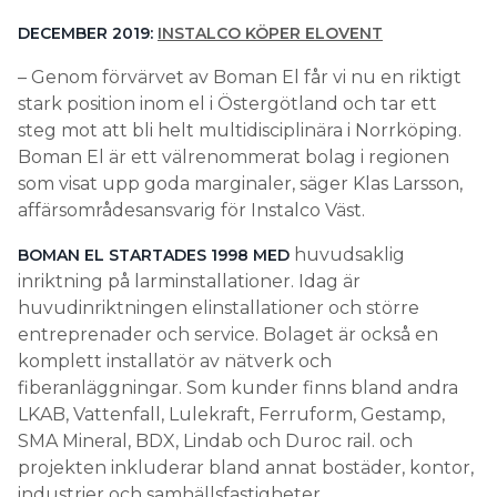
DECEMBER 2019:
INSTALCO KÖPER ELOVENT
– Genom förvärvet av Boman El får vi nu en riktigt
stark position inom el i Östergötland och tar ett
steg mot att bli helt multidisciplinära i Norrköping.
Boman El är ett välrenommerat bolag i regionen
som visat upp goda marginaler, säger Klas Larsson,
affärsområdesansvarig för Instalco Väst.
huvudsaklig
BOMAN EL STARTADES 1998 MED
inriktning på larminstallationer. Idag är
huvudinriktningen elinstallationer och större
entreprenader och service. Bolaget är också en
komplett installatör av nätverk och
fiberanläggningar. Som kunder finns bland andra
LKAB, Vattenfall, Lulekraft, Ferruform, Gestamp,
SMA Mineral, BDX, Lindab och Duroc rail. och
projekten inkluderar bland annat bostäder, kontor,
industrier och samhällsfastigheter.