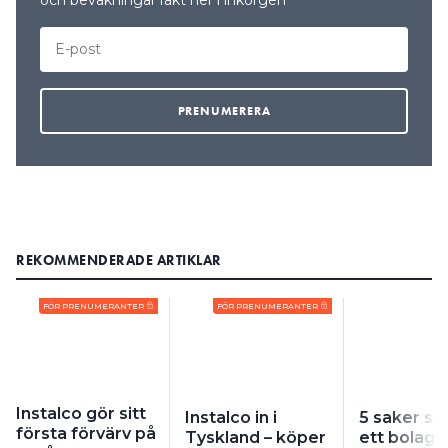
och bevakningar rakt ner i inkorgen
REKOMMENDERADE ARTIKLAR
FÖR PRENUMERANTER
FÖR PRENUMERANTER
Instalco gör sitt
Instalco in i
5 saker s
första förvärv på
Tyskland – köper
ett bolag