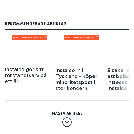
REKOMMENDERADE ARTIKLAR
FÖR PRENUMERANTER
FÖR PRENUMERANTER
Instalco gör sitt
Instalco in i
5 saker s
första förvärv på
Tyskland – köper
ett bolag
ett år
minoritetspost i
intressant 
stor koncern
Instalco