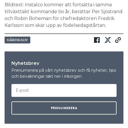
Bildtext: Instalco kommer att fortsätta i samma
tillväxttakt kommande tio år, berättar Per Sjöstrand
och Robin Boheman för chefredaktören Fredrik
Karlsson som skär upp av födelsedagstårtan.
NÄRINGSLIV
Nyhetsbrev
Prenumerera på vårt nyhetsbrev och få nyheter, tips
och bevakningar rakt ner i inkorgen