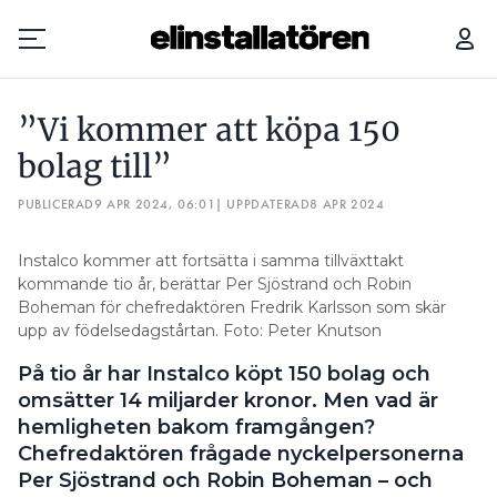
”VI KOMMER ATT KÖPA 150 BOLAG TILL”
INSTALCO GÖR SI
”Vi kommer att köpa 150
Prenumerera
bolag till”
PUBLICERAD
Hantera prenumeration
9 APR 2024, 06:01
| UPPDATERAD
8 APR 2024
Lediga jobb
Instalco kommer att fortsätta i samma tillväxttakt
kommande tio år, berättar Per Sjöstrand och Robin
Boheman för chefredaktören Fredrik Karlsson som skär
Annonsera
upp av födelsedagstårtan. Foto: Peter Knutson
Läs E-tidningen
På tio år har Instalco köpt 150 bolag och
omsätter 14 miljarder kronor. Men vad är
hemligheten bakom framgången?
Om tidningen
Chefredaktören frågade nyckelpersonerna
Kontakt
Per Sjöstrand och Robin Boheman – och
Personuppgifter