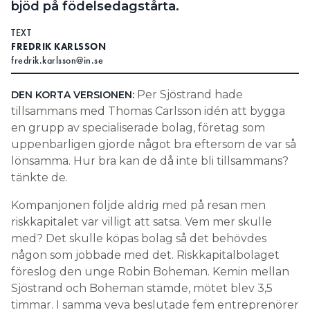
bjöd på födelsedagstårta.
Search for:
TEXT
FREDRIK KARLSSON
fredrik.karlsson@in.se
SEARCH
Per Sjöstrand hade
DEN KORTA VERSIONEN:
tillsammans med Thomas Carlsson idén att bygga
en grupp av specialiserade bolag, företag som
uppenbarligen gjorde något bra eftersom de var så
lönsamma. Hur bra kan de då inte bli tillsammans?
tänkte de.
Kompanjonen följde aldrig med på resan men
riskkapitalet var villigt att satsa. Vem mer skulle
med? Det skulle köpas bolag så det behövdes
någon som jobbade med det. Riskkapitalbolaget
föreslog den unge Robin Boheman. Kemin mellan
Sjöstrand och Boheman stämde, mötet blev 3,5
timmar. I samma veva beslutade fem entreprenörer