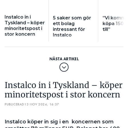
sysslar med ventilation och VS.
Instalco in i
5 saker som gör
”Vi komme
Tyskland – köper
ett bolag
köpa 150 
minoritetspost i
intressant för
till”
stor koncern
Instalco
Instalco in i Tyskland – köper
minoritetspost i stor koncern
PUBLICERAD
13 NOV 2024, 16:37
Instalco köper in sig i en koncernen som