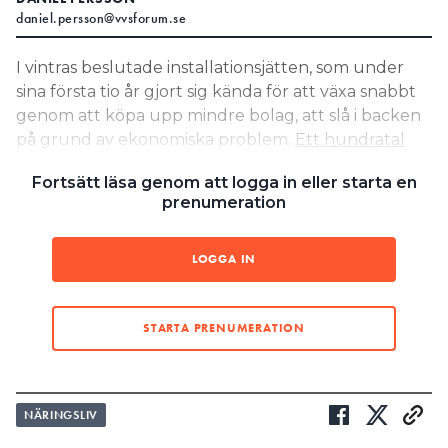
daniel.persson@vvsforum.se
Search for:
I vintras beslutade installationsjätten, som under
sina första tio år gjort sig kända för att växa snabbt
genom att köpa upp mindre bolag, att slå i backen
SEARCH
på grund av ekonomiska problem.
Ett hundratal
personer skulle sägas upp och man gjorde sig av
Fortsätt läsa genom att logga in eller starta en
med åtta bolag.
prenumeration
LÄS OCKSÅ:
5 SAKER SOM GÖR ETT BOLAG INTRESSANT FÖR
LOGGA IN
INSTALCO
LÄS OCKSÅ:
24 INSTALLATIONSKONCERNER: SÅ SER DERAS
STARTA PRENUMERATION
OMSÄTTNING OCH TILLVÄXT UT
förvärv igen, enligt
MEN NU HAR MAN GJORT
Installationssiffror det första på ett år. Instalco
NÄRINGSLIV
meddelar att man har köpt Alf Näslunds Eltjänst i