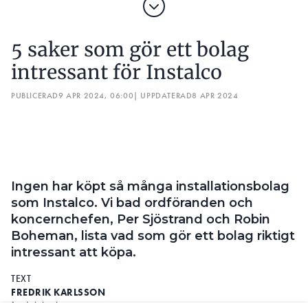
intressant för Instalco
minoritetsinvesteringen uppgår till cirka 15 miljoner
EUR, varav cirka 13 miljoner EUR ska betalas med
PUBLICERAD
9 APR 2024, 06:00
| UPPDATERAD
8 APR 2024
nyemitterade Instalcoaktier och cirka 2 miljoner
EUR betalas kontant.
Fabri med bas i Nürnberg har idag 400 anställda i 12
dotterbolag över hela Tyskland, med en årlig
omsättning om cirka 70 miljoner EUR. Bolaget är
Ingen har köpt så många installationsbolag
förvärvsdrivet med en decentraliserad modell och
som Instalco. Vi bad ordföranden och
dotterbolagen har specialistkompetens inom bland
koncernchefen, Per Sjöstrand och Robin
annat el, VS, ventilation samt närliggande
Boheman, lista vad som gör ett bolag riktigt
discipliner. Fabri är en snabbväxande koncern,
intressant att köpa.
bildad 2020, med geografisk närvaro på flertalet
TEXT
orter på den tyska marknaden.
FREDRIK KARLSSON
fredrik.karlsson@in.se
LÄS OCKSÅ:
100-MILJONERSORDER TILL INSTALCOBOLAGET JN EL
LÄS OCKSÅ:
5 SAKER SOM GÖR ETT BOLAG INTRESSANT FÖR