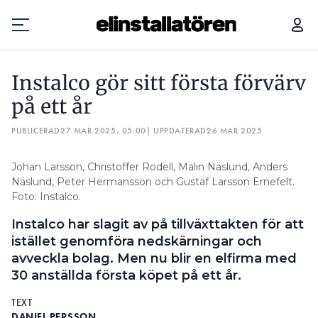
INSTALCO GÖR SITT FÖRSTA FÖRVÄRV PÅ ETT ÅR
Instalco gör sitt första förvärv
Prenumerera
på ett år
PUBLICERAD
Hantera prenumeration
27 MAR 2025, 05:00
| UPPDATERAD
26 MAR 2025
Lediga jobb
Johan Larsson, Christoffer Rodell, Malin Näslund, Anders
Näslund, Peter Hermansson och Gustaf Larsson Ernefelt.
Foto: Instalco.
Annonsera
Instalco har slagit av på tillväxttakten för att
Läs E-tidningen
istället genomföra nedskärningar och
avveckla bolag. Men nu blir en elfirma med
30 anställda första köpet på ett år.
Om tidningen
Kontakt
TEXT
Personuppgifter
DANIEL PERSSON