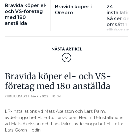
Bravida köper el-
Bravida köper i
24
och VS-företag
Örebro
installati
med 180
Så ser der
anställda
omsättnin
tillväxt ut
Bravida köper el- och VS-
företag med 180 anställda
PUBLICERAD
31 MAR 2022, 10:04
LR-Installations vd Mats Axelsson och Lars Palm,
avdelningschef El. Foto: Lars-Göran HedinLR-Installations
vd Mats Axelsson och Lars Palm, avdelningschef El. Foto:
Lars-Göran Hedin