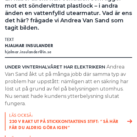
mot ett söndervittrat plastlock – i andra
änden en vattenfylld utearmatur. Vad är ens
det här? frågade vi Andrea Van Sand som
tagit bilden.
TEXT
HJALMAR INSULANDER
hjalmar.insulander@in.se
Andrea
UNDER VINTERHALVÅRET HAR
ELEKTRIKERN
Van Sand åkt ut på många jobb där samma typ av
problem har uppstått: nämligen att en säkring har
löst ut på grund av fel på belysningen utomhus.
Nu senast hade kundens ytterbelysning slutat
fungera.
LÄS OCKSÅ:
230 V RAKT UT PÅ STICKKONTAKTENS STIFT: ”SÅ HÄR
FÅR DU ALDRIG GÖRA IGEN”