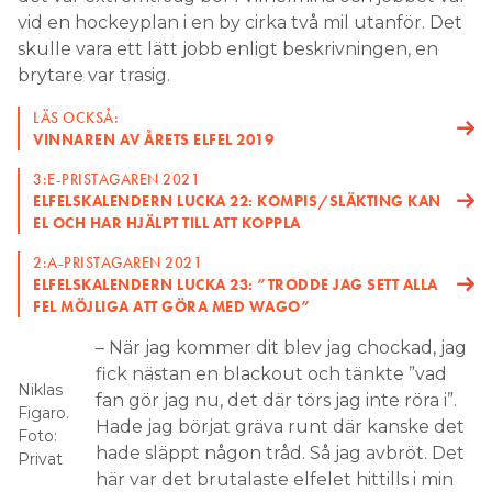
vid en hockeyplan i en by cirka två mil utanför. Det
Search for:
skulle vara ett lätt jobb enligt beskrivningen, en
brytare var trasig.
LÄS OCKSÅ:
SEARCH
VINNAREN AV ÅRETS ELFEL 2019
3:E-PRISTAGAREN 2021
ELFELSKALENDERN LUCKA 22: KOMPIS/SLÄKTING KAN
EL OCH HAR HJÄLPT TILL ATT KOPPLA
2:A-PRISTAGAREN 2021
ELFELSKALENDERN LUCKA 23: ”TRODDE JAG SETT ALLA
FEL MÖJLIGA ATT GÖRA MED WAGO”
– När jag kommer dit blev jag chockad, jag
fick nästan en blackout och tänkte ”vad
Niklas
fan gör jag nu, det där törs jag inte röra i”.
Figaro.
Hade jag börjat gräva runt där kanske det
Foto:
hade släppt någon tråd. Så jag avbröt. Det
Privat
här var det brutalaste elfelet hittills i min