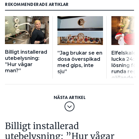
REKOMMENDERADE ARTIKLAR
Billigt installerad
”Jag brukar se en
Elfelskale
utebelysning:
dosa överspikad
lucka 24: ”
”Hur vågar
med gips, inte
lösning för
man?”
sju”
runda regl
gällande f
installatio
Billigt installerad
utebelysning: ”Hur vågar