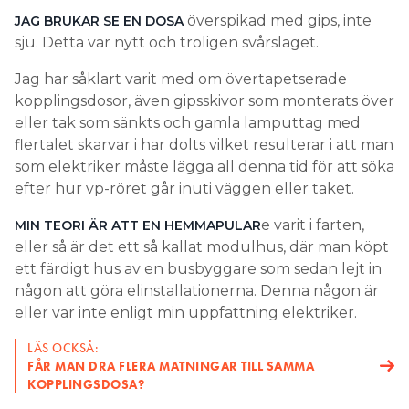
överspikad med gips, inte
JAG BRUKAR SE EN DOSA
sju. Detta var nytt och troligen svårslaget.
Jag har såklart varit med om övertapetserade
kopplingsdosor, även gipsskivor som monterats över
eller tak som sänkts och gamla lamputtag med
flertalet skarvar i har dolts vilket resulterar i att man
som elektriker måste lägga all denna tid för att söka
efter hur vp-röret går inuti väggen eller taket.
e varit i farten,
MIN TEORI ÄR ATT EN HEMMAPULAR
eller så är det ett så kallat modulhus, där man köpt
ett färdigt hus av en busbyggare som sedan lejt in
någon att göra elinstallationerna. Denna någon är
eller var inte enligt min uppfattning elektriker.
LÄS OCKSÅ:
FÅR MAN DRA FLERA MATNINGAR TILL SAMMA
KOPPLINGSDOSA?