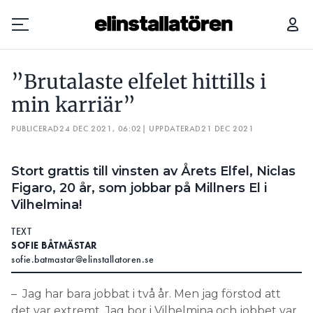
”BRUTALASTE ELFELET HITTILLS I MIN KARRIÄR”
”Brutalaste elfelet hittills i
Prenumerera
min karriär”
PUBLICERAD
Hantera prenumeration
24 DEC 2021, 06:02
| UPPDATERAD
21 DEC 2021
Lediga jobb
Stort grattis till vinsten av Årets Elfel, Niclas
Figaro, 20 år, som jobbar på Millners El i
Annonsera
Vilhelmina!
Läs E-tidningen
TEXT
SOFIE BÅTMÄSTAR
sofie.batmastar@elinstallatoren.se
Om tidningen
Kontakt
– Jag har bara jobbat i två år. Men jag förstod att
Personuppgifter
det var extremt. Jag bor i Vilhelmina och jobbet var