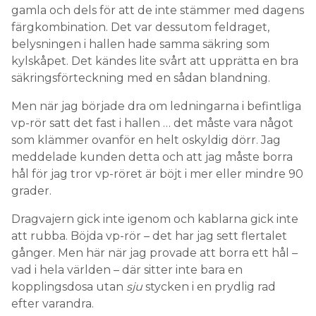
gamla och dels för att de inte stämmer med dagens
färgkombination. Det var dessutom feldraget,
belysningen i hallen hade samma säkring som
kylskåpet. Det kändes lite svårt att upprätta en bra
säkringsförteckning med en sådan blandning.
Men när jag började dra om ledningarna i befintliga
vp-rör satt det fast i hallen … det måste vara något
som klämmer ovanför en helt oskyldig dörr. Jag
meddelade kunden detta och att jag måste borra
hål för jag tror vp-röret är böjt i mer eller mindre 90
grader.
Dragvajern gick inte igenom och kablarna gick inte
att rubba. Böjda vp-rör – det har jag sett flertalet
gånger. Men här när jag provade att borra ett hål –
vad i hela världen – där sitter inte bara en
kopplingsdosa utan
sju
stycken i en prydlig rad
efter varandra.