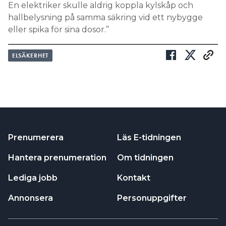
En elektriker skulle aldrig koppla kylskåp och
hallbelysning på samma säkring vid ett nybygge
eller spika för sina dosor.”
ELSÄKERHET
Prenumerera
Läs E-tidningen
Hantera prenumeration
Om tidningen
Lediga jobb
Kontakt
Annonsera
Personuppgifter