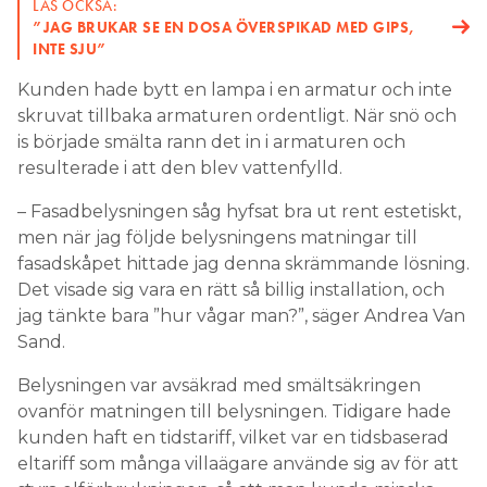
LÄS OCKSÅ:
”JAG BRUKAR SE EN DOSA ÖVERSPIKAD MED GIPS,
INTE SJU”
Kunden hade bytt en lampa i en armatur och inte
skruvat tillbaka armaturen ordentligt. När snö och
is började smälta rann det in i armaturen och
resulterade i att den blev vattenfylld.
– Fasadbelysningen såg hyfsat bra ut rent estetiskt,
men när jag följde belysningens matningar till
fasadskåpet hittade jag denna skrämmande lösning.
Det visade sig vara en rätt så billig installation, och
jag tänkte bara ”hur vågar man?”, säger Andrea Van
Sand.
Belysningen var avsäkrad med smältsäkringen
ovanför matningen till belysningen. Tidigare hade
kunden haft en tidstariff, vilket var en tidsbaserad
eltariff som många villaägare använde sig av för att