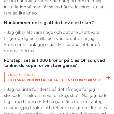
är bra när folk fotar när de har gjort om en dålig
installation så man får se en bättre lösning. Kul att
lära sig lite knep.
Hur kommer det sig att du blev elektriker?
– Jag gillar att vara noga och det är kul att vara
fingerfärdig och pilla och vara kreativ när jag
kommer till anläggningar. Min pappa jobbar på
samma elfirma.
Förstapriset är 1 000 kronor på Clas Ohlson, vad
tänker du köpa för vinstpengarna?
VINNARLUCKAN:
ELFELSKALENDERN LUCKA 24: ETT ENKELT BRYTARBYTE
– Jag har inte funderat på det så noga för jag
skickade in bilden mest för skojs skull. När jag hade
lagt upp bilden i Elfel tidigare fick den en kraftig
reaktion, jag tänkte att det vore roligt om fler får se.
Men jag visste inte att det kunde innebära en vinst