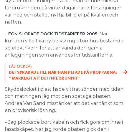
styra elförbrukningen, så att man kunde minska
förbrukningen på vinterdagar när elförsörjningen
var hög och istället nyttja billig el på kvällen och
natten.
–
. När
EON SLOPADE DOCK TIDSTARIFFER 2005
kunden ville fixa ny belysning utomhus bestämde
sig elektrikern för att använda den gamla
anläggningen som användes för tidstarifferna.
LÄS OCKSÅ:
DET SPRAKADE TILL NÄR HAN PETADE PÅ PROPPARNA:
”MÄRKLIGT ATT DET INTE BRUNNIT”
Skyddslocket i plast hade vittrat sönder med tiden
och matningen låg mot den spetsiga plasten.
Andrea Van Sand misstänker att det var tänkt som
en provisorisk lösning.
– Jag plockade bort kabeln och fick göra om inne i
fasadskåpet. När jag rörde plasten gick den i