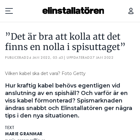
”DET ÄR BRA ATT KOLLA ATT DET FINNS EN NOLLA I SPISUTTAGET”
”Det är bra att kolla att det
Prenumerera
finns en nolla i spisuttaget”
PUBLICERAD
Hantera prenumeration
24 JAN 2022, 05:45
| UPPDATERAD
27 JAN 2022
Lediga jobb
Vilken kabel ska det vara? Foto Getty
Hur kraftig kabel behövs egentligen vid
Annonsera
anslutning av en spishäll? Och varför är en
viss kabel förmonterad? Spismarknaden
Läs E-tidningen
ändras snabbt och Elinstallatören ger några
tips i den nya situationen.
Om tidningen
TEXT
Kontakt
MARIE GRANMAR
Personuppgifter