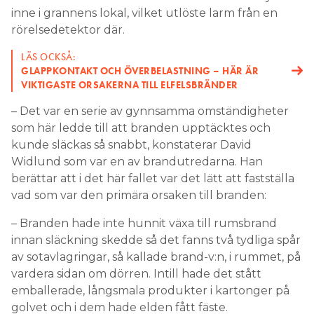
inne i grannens lokal, vilket utlöste larm från en
rörelsedetektor där.
LÄS OCKSÅ:
GLAPPKONTAKT OCH ÖVERBELASTNING – HÄR ÄR
VIKTIGASTE ORSAKERNA TILL ELFELSBRÄNDER
– Det var en serie av gynnsamma omständigheter
som här ledde till att branden upptäcktes och
kunde släckas så snabbt, konstaterar David
Widlund som var en av brandutredarna. Han
berättar att i det här fallet var det lätt att fastställa
vad som var den primära orsaken till branden:
– Branden hade inte hunnit växa till rumsbrand
innan släckning skedde så det fanns två tydliga spår
av sotavlagringar, så kallade brand-v:n, i rummet, på
vardera sidan om dörren. Intill hade det stått
emballerade, långsmala produkter i kartonger på
golvet och i dem hade elden fått fäste.