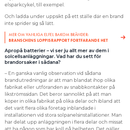
elsparkcykel, till exempel.
Och ladda under uppsikt på ett ställe där en brand
inte sprider sig så lätt.
MER OM VANLIGA ELFEL BAKOM BRÄNDER:
BRANSCHENS LOPPISRAPPORT FORTFARANDE HET
Apropå batterier – vi ser ju allt mer av dem i
solcellsanläggningar. Vad har du sett för
brandorsaker i sådana?
– En ganska vanlig observation vid sådana
brandutredningar är att man blandat ihop olika
fabrikat eller utföranden av snabbkontakter på
likströmssidan. Det beror sannolikt på att man
köper in olika fabrikat på olika delar och ibland att
det varit flera olika företag inblandade i
installationen vid stora solpanelsinstallationer. Man
har delat upp anläggningen i flera delar och missat
att ha någon som har koll på helheten. Det gäller