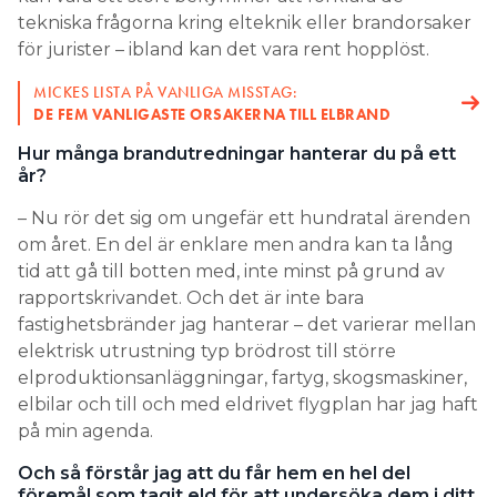
tekniska frågorna kring elteknik eller brandorsaker
för jurister – ibland kan det vara rent hopplöst.
MICKES LISTA PÅ VANLIGA MISSTAG:
DE FEM VANLIGASTE ORSAKERNA TILL ELBRAND
Hur många brandutredningar hanterar du på ett
år?
– Nu rör det sig om ungefär ett hundratal ärenden
om året. En del är enklare men andra kan ta lång
tid att gå till botten med, inte minst på grund av
rapportskrivandet. Och det är inte bara
fastighetsbränder jag hanterar – det varierar mellan
elektrisk utrustning typ brödrost till större
elproduktionsanläggningar, fartyg, skogsmaskiner,
elbilar och till och med eldrivet flygplan har jag haft
på min agenda.
Och så förstår jag att du får hem en hel del
föremål som tagit eld för att undersöka dem i ditt