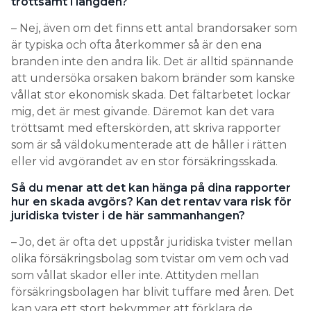
tröttsamt i längden?
– Nej, även om det finns ett antal brandorsaker som
är typiska och ofta återkommer så är den ena
branden inte den andra lik. Det är alltid spännande
att undersöka orsaken bakom bränder som kanske
vållat stor ekonomisk skada. Det fältarbetet lockar
mig, det är mest givande. Däremot kan det vara
tröttsamt med efterskörden, att skriva rapporter
som är så väldokumenterade att de håller i rätten
eller vid avgörandet av en stor försäkringsskada.
Så du menar att det kan hänga på dina rapporter
hur en skada avgörs? Kan det rentav vara risk för
juridiska tvister i de här sammanhangen?
– Jo, det är ofta det uppstår juridiska tvister mellan
olika försäkringsbolag som tvistar om vem och vad
som vållat skador eller inte. Attityden mellan
försäkringsbolagen har blivit tuffare med åren. Det
kan vara ett stort bekymmer att förklara de