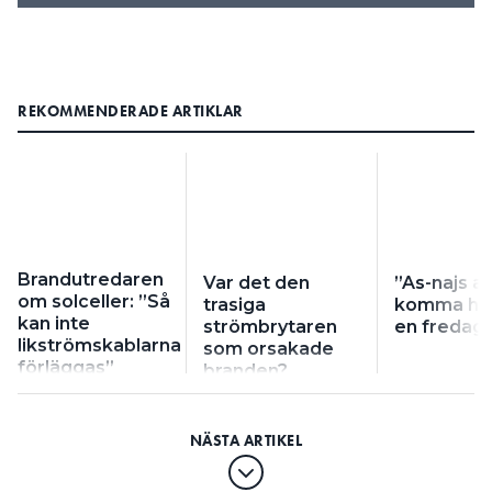
REKOMMENDERADE ARTIKLAR
Brandutredaren
Var det den
”As-najs at
om solceller: ”Så
trasiga
komma hem
kan inte
strömbrytaren
en fredag
likströmskablarna
som orsakade
förläggas”
branden?