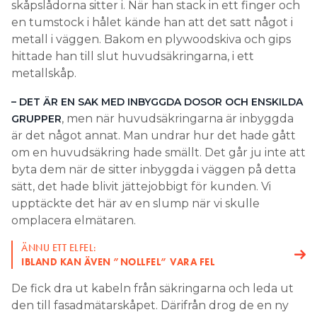
skåpslådorna sitter i. När han stack in ett finger och
en tumstock i hålet kände han att det satt något i
metall i väggen. Bakom en plywoodskiva och gips
hittade han till slut huvudsäkringarna, i ett
metallskåp.
– DET ÄR EN SAK MED INBYGGDA DOSOR OCH ENSKILDA
, men när huvudsäkringarna är inbyggda
GRUPPER
är det något annat. Man undrar hur det hade gått
om en huvudsäkring hade smällt. Det går ju inte att
byta dem när de sitter inbyggda i väggen på detta
sätt, det hade blivit jättejobbigt för kunden. Vi
upptäckte det här av en slump när vi skulle
omplacera elmätaren.
ÄNNU ETT ELFEL:
IBLAND KAN ÄVEN ”NOLLFEL” VARA FEL
De fick dra ut kabeln från säkringarna och leda ut
den till fasadmätarskåpet. Därifrån drog de en ny