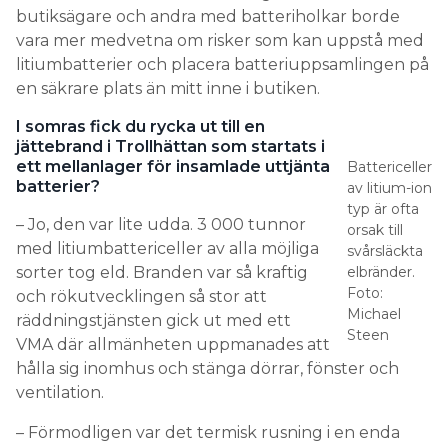
butiksägare och andra med batteriholkar borde
vara mer medvetna om risker som kan uppstå med
litiumbatterier och placera batteriuppsamlingen på
en säkrare plats än mitt inne i butiken.
I somras fick du rycka ut till en
jättebrand i Trollhättan som startats i
ett mellanlager för insamlade uttjänta
Battericeller
batterier?
av litium-ion
typ är ofta
– Jo, den var lite udda. 3 000 tunnor
orsak till
med litiumbattericeller av alla möjliga
svårsläckta
sorter tog eld. Branden var så kraftig
elbränder.
Foto:
och rökutvecklingen så stor att
Michael
räddningstjänsten gick ut med ett
Steen
VMA där allmänheten uppmanades att
hålla sig inomhus och stänga dörrar, fönster och
ventilation.
– Förmodligen var det termisk rusning i en enda