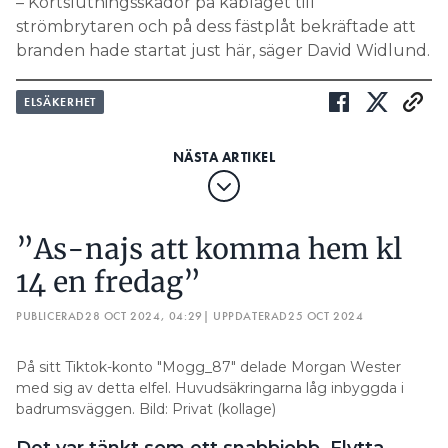
– Kortslutningsskador på kablaget till
strömbrytaren och på dess fästplåt bekräftade att
branden hade startat just här, säger David Widlund.
ELSÄKERHET
”As-najs att komma hem kl
14 en fredag”
PUBLICERAD
28 OCT 2024, 04:29
| UPPDATERAD
25 OCT 2024
På sitt Tiktok-konto "Mogg_87" delade Morgan Wester
med sig av detta elfel. Huvudsäkringarna låg inbyggda i
badrumsväggen. Bild: Privat (kollage)