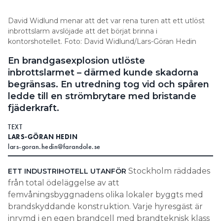
David Widlund menar att det var rena turen att ett utlöst
inbrottslarm avslöjade att det börjat brinna i
kontorshotellet. Foto: David Widlund/Lars-Göran Hedin
En brandgasexplosion utlöste
inbrottslarmet – därmed kunde skadorna
begränsas. En utredning tog vid och spåren
ledde till en strömbrytare med bristande
fjäderkraft.
TEXT
LARS-GÖRAN HEDIN
lars-goran.hedin@farandole.se
Stockholm räddades
ETT INDUSTRIHOTELL UTANFÖR
från total ödeläggelse av att
femvåningsbyggnadens olika lokaler byggts med
brandskyddande konstruktion. Varje hyresgäst är
inrymd i en egen brandcell med brandteknisk klass