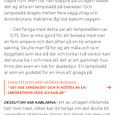
några rum. Men när han släppte på uttagen visade
det sig sitta en lampsladd på baksidan. Och
lampsladd dragits mellan flera vägguttag och
strömbrytare. Kablarna låg löst bakom väggen.
– Det farliga med detta var att lampsladden var
0,75. Den är inte gjord för att belasta med mer
än fem ampere och den sitter på en tio ampere
säkring. Skulle man få för sig att måla och ta in
byggfläkt som ska stå där och torka i två veckor kan
det sluta illa. I och med att det är ett gammalt hus
finns det även en risk för skadedjur. En lampsladd
är som en godisbit för en mus att gnaga på.
ÄNNU ETT ELFEL MED MATHIAS HULTMAN:
”DET VAR STRÖMLÖST OCH VI MÖTTES AV EN
LABORATIONSVÄGG AV KABLAR”
i ett av uttagen inklämda
DESSUTOM VAR KABLARNA
tätt mot träet, vilket kan bli farligt om det skulle bli
varmgång. Mathias Hultman har dragit om elen och