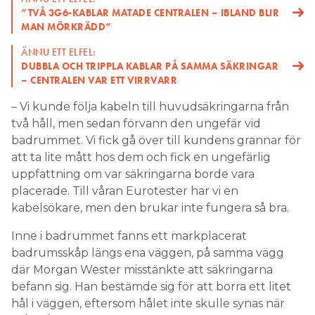
”TVÅ 3G6-KABLAR MATADE CENTRALEN – IBLAND BLIR
MAN MÖRKRÄDD”
ÄNNU ETT ELFEL:
DUBBLA OCH TRIPPLA KABLAR PÅ SAMMA SÄKRINGAR
– CENTRALEN VAR ETT VIRRVARR
– Vi kunde följa kabeln till huvudsäkringarna från
två håll, men sedan förvann den ungefär vid
badrummet. Vi fick gå över till kundens grannar för
att ta lite mått hos dem och fick en ungefärlig
uppfattning om var säkringarna borde vara
placerade. Till våran Eurotester har vi en
kabelsökare, men den brukar inte fungera så bra.
Inne i badrummet fanns ett markplacerat
badrumsskåp längs ena väggen, på samma vägg
där Morgan Wester misstänkte att säkringarna
befann sig. Han bestämde sig för att borra ett litet
hål i väggen, eftersom hålet inte skulle synas när