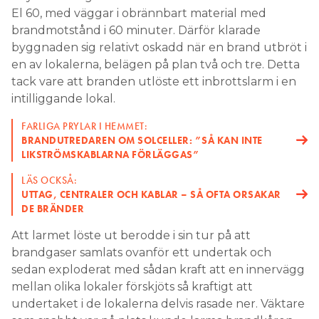
El 60, med väggar i obrännbart material med
brandmotstånd i 60 minuter. Därför klarade
byggnaden sig relativt oskadd när en brand utbröt i
en av lokalerna, belägen på plan två och tre. Detta
tack vare att branden utlöste ett inbrottslarm i en
intilliggande lokal.
FARLIGA PRYLAR I HEMMET:
BRANDUTREDAREN OM SOLCELLER: ”SÅ KAN INTE
LIKSTRÖMSKABLARNA FÖRLÄGGAS”
LÄS OCKSÅ:
UTTAG, CENTRALER OCH KABLAR – SÅ OFTA ORSAKAR
DE BRÄNDER
Att larmet löste ut berodde i sin tur på att
brandgaser samlats ovanför ett undertak och
sedan exploderat med sådan kraft att en innervägg
mellan olika lokaler förskjöts så kraftigt att
undertaket i de lokalerna delvis rasade ner. Väktare