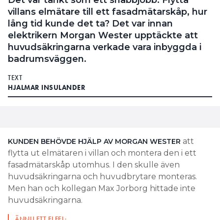
Det var tänkt som ett snabbjobb. Flytta
villans elmätare till ett fasadmätarskåp, hur
lång tid kunde det ta? Det var innan
elektrikern Morgan Wester upptäckte att
huvudsäkringarna verkade vara inbyggda i
badrumsväggen.
TEXT
HJALMAR INSULANDER
att
KUNDEN BEHÖVDE HJÄLP AV MORGAN WESTER
flytta ut elmätaren i villan och montera den i ett
fasadmätarskåp utomhus. I den skulle även
huvudsäkringarna och huvudbrytare monteras.
Men han och kollegan Max Jorborg hittade inte
huvudsäkringarna.
ÄNNU ETT ELFEL: