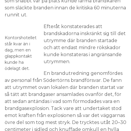
som snabbt var på plats kunde larma brandkåren
som släckte branden innan de kritiska 60 minuterna
runnit ut.
Efteråt konstaterades att
brandskadorna inskränkt sig till det
Kontorshotellet
utrymme där branden startade
står kvar än i
och att endast mindre rökskador
dag, men en
kunde konstateras i angränsande
glappkontakt
utrymmen.
kunde ha
ödelagt det.
En brandutredning genomfördes
av personal från Södertörns brandförsvar. De fann
att utrymmet ovan lokalen där branden startat var
så tätt att brandgaser ansamlades ovanför det, för
att sedan antändas i vad som förmodades vara en
brandgasexplosion. Tack vare att undertaket stod
emot kraften från explosionen så var det väggarnas
övre del som tog mest stryk. De trycktes utåt 20–30
centimeter i sidled och knuffade omkull en hylla