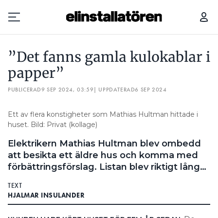
”DET FANNS GAMLA KULOKABLAR I PAPPER”
”Det fanns gamla kulokablar i
Prenumerera
papper”
PUBLICERAD
Hantera prenumeration
9 SEP 2024, 03:59
| UPPDATERAD
6 SEP 2024
Lediga jobb
Ett av flera konstigheter som Mathias Hultman hittade i
huset. Bild: Privat (kollage)
Annonsera
Elektrikern Mathias Hultman blev ombedd
att besikta ett äldre hus och komma med
Läs E-tidningen
förbättringsförslag. Listan blev riktigt lång…
TEXT
Om tidningen
HJALMAR INSULANDER
Kontakt
Personuppgifter