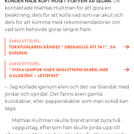
De
KUNDEN HADE KÖPT HUSET FÖR FEM ÅR SEDAN.
kontaktade Mathias Hultman för att göra en
Search for:
besiktning, dels för att kolla vad som var akut och
dels för att komma med rekommendationer om
vad som behövde göras längre fram.
SEARCH
ÄNNU ETT ELFEL:
TORKTUMLAREN KÄNDES ”OBEHAGLIG ATT TA I”, SA
KUNDEN
ÄNNU ETT ELFEL:
”VISSA LAMPOR HADE ANSLUTNINGSKABEL MED
GULGRÖNT – JÄTTEFINT”
– Jag kollade igenom elen och det var blandat med
jordat och ojordat. Det fanns även gamla
kulokablar, eller papperskablar som man också kan
säga.
Mathias Hultman skulle bland annat byta två
vägguttag, eftersom han skulle jorda upp till