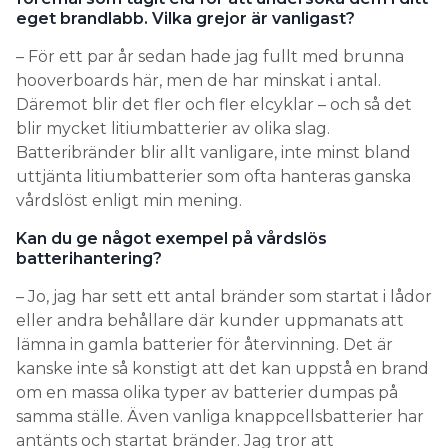
eget brandlabb. Vilka grejor är vanligast?
– För ett par år sedan hade jag fullt med brunna
hooverboards här, men de har minskat i antal.
Däremot blir det fler och fler elcyklar – och så det
blir mycket litiumbatterier av olika slag.
Batteribränder blir allt vanligare, inte minst bland
uttjänta litiumbatterier som ofta hanteras ganska
vårdslöst enligt min mening.
Kan du ge något exempel på vårdslös
batterihantering?
– Jo, jag har sett ett antal bränder som startat i lådor
eller andra behållare där kunder uppmanats att
lämna in gamla batterier för återvinning. Det är
kanske inte så konstigt att det kan uppstå en brand
om en massa olika typer av batterier dumpas på
samma ställe. Även vanliga knappcellsbatterier har
antänts och startat bränder. Jag tror att