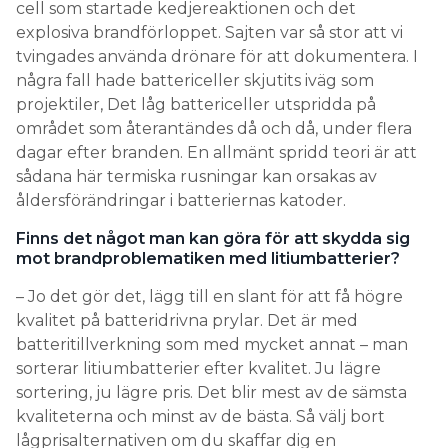
cell som startade kedjereaktionen och det
explosiva brandförloppet. Sajten var så stor att vi
tvingades använda drönare för att dokumentera. I
några fall hade battericeller skjutits iväg som
projektiler, Det låg battericeller utspridda på
området som återantändes då och då, under flera
dagar efter branden. En allmänt spridd teori är att
sådana här termiska rusningar kan orsakas av
åldersförändringar i batteriernas katoder.
Finns det något man kan göra för att skydda sig
mot brandproblematiken med litiumbatterier?
– Jo det gör det, lägg till en slant för att få högre
kvalitet på batteridrivna prylar. Det är med
batteritillverkning som med mycket annat – man
sorterar litiumbatterier efter kvalitet. Ju lägre
sortering, ju lägre pris. Det blir mest av de sämsta
kvaliteterna och minst av de bästa. Så välj bort
lågprisalternativen om du skaffar dig en