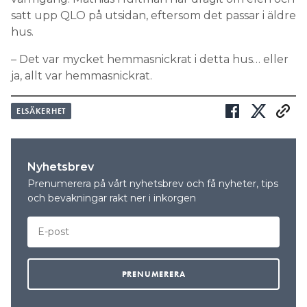
satt upp QLO på utsidan, eftersom det passar i äldre
hus.
– Det var mycket hemmasnickrat i detta hus… eller
ja, allt var hemmasnickrat.
ELSÄKERHET
Nyhetsbrev
Prenumerera på vårt nyhetsbrev och få nyheter, tips
och bevakningar rakt ner i inkorgen