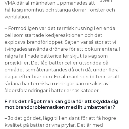
Steen
VMA där allmänheten uppmanades att
hålla sig inomhus och stänga dörrar, fönster och
ventilation.
– Förmodligen var det termisk rusning i en enda
cell som startade kedjereaktionen och det
explosiva brandförloppet. Sajten var så stor att vi
tvingades använda drönare för att dokumentera. I
några fall hade battericeller skjutits iväg som
projektiler, Det låg battericeller utspridda på
området som återantändes då och då, under flera
dagar efter branden. En allmänt spridd teori är att
sådana här termiska rusningar kan orsakas av
åldersförändringar i batteriernas katoder.
Finns det något man kan göra för att skydda sig
mot brandproblematiken med litiumbatterier?
– Jo det gör det, lägg till en slant för att få högre
kvalitet på batteridrivna prylar. Det är med