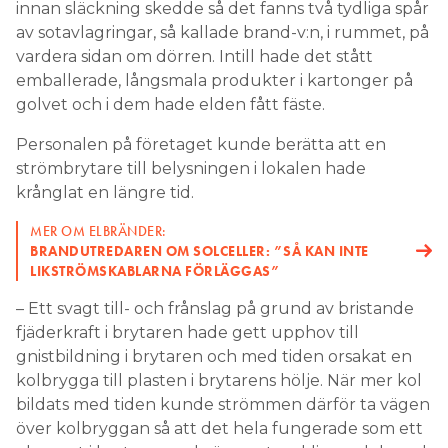
innan släckning skedde så det fanns två tydliga spår
av sotavlagringar, så kallade brand-v:n, i rummet, på
vardera sidan om dörren. Intill hade det stått
emballerade, långsmala produkter i kartonger på
golvet och i dem hade elden fått fäste.
Personalen på företaget kunde berätta att en
strömbrytare till belysningen i lokalen hade
krånglat en längre tid.
MER OM ELBRÄNDER:
BRANDUTREDAREN OM SOLCELLER: ”SÅ KAN INTE
LIKSTRÖMSKABLARNA FÖRLÄGGAS”
– Ett svagt till- och frånslag på grund av bristande
fjäderkraft i brytaren hade gett upphov till
gnistbildning i brytaren och med tiden orsakat en
kolbrygga till plasten i brytarens hölje. När mer kol
bildats med tiden kunde strömmen därför ta vägen
över kolbryggan så att det hela fungerade som ett