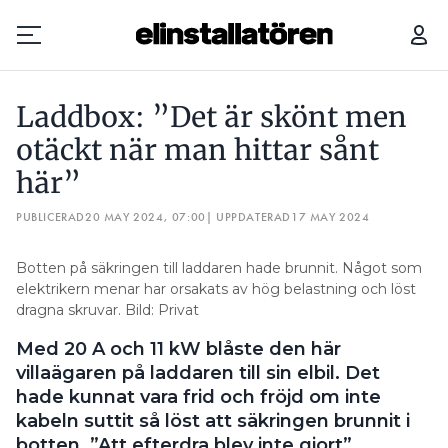
BRANDUTREDAREN OM SOLCELLER: ”SÅ KAN INTE LIKSTRÖMSKABLARNA FÖRLÄGGAS”
Laddbox: ”Det är skönt men
Prenumerera
otäckt när man hittar sånt
här”
Hantera prenumeration
PUBLICERAD
20 MAY 2024, 07:00
| UPPDATERAD
17 MAY 2024
Lediga jobb
Botten på säkringen till laddaren hade brunnit. Något som
Annonsera
elektrikern menar har orsakats av hög belastning och löst
dragna skruvar. Bild: Privat
Läs E-tidningen
Med 20 A och 11 kW blåste den här
villaägaren på laddaren till sin elbil. Det
Om tidningen
hade kunnat vara frid och fröjd om inte
Kontakt
kabeln suttit så löst att säkringen brunnit i
Personuppgifter
botten. ”Att efterdra blev inte gjort”