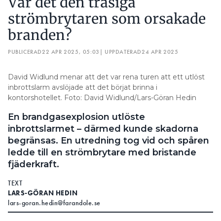
Var det den trasiga
strömbrytaren som orsakade
branden?
PUBLICERAD
22 APR 2025, 05:03
| UPPDATERAD
24 APR 2025
David Widlund menar att det var rena turen att ett utlöst
inbrottslarm avslöjade att det börjat brinna i
kontorshotellet. Foto: David Widlund/Lars-Göran Hedin
En brandgasexplosion utlöste
inbrottslarmet – därmed kunde skadorna
begränsas. En utredning tog vid och spåren
ledde till en strömbrytare med bristande
fjäderkraft.
TEXT
LARS-GÖRAN HEDIN
lars-goran.hedin@farandole.se