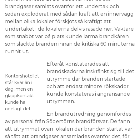
brandgaser samlats ovanför ett undertak och
sedan exploderat med sådan kraft att en innervägg
mellan olika lokaler förskjöts så kraftigt att
undertaket i de lokalerna delvis rasade ner. Väktare
som snabbt var på plats kunde larma brandkåren
som släckte branden innan de kritiska 60 minuterna
runnit ut.
Efteråt konstaterades att
brandskadorna inskränkt sig till det
Kontorshotellet
utrymme där branden startade
står kvar än i
och att endast mindre rökskador
dag, men en
kunde konstateras i angränsande
glappkontakt
utrymmen.
kunde ha
ödelagt det.
En brandutredning genomfördes
av personal från Södertörns brandförsvar. De fann
att utrymmet ovan lokalen där branden startat var
så tätt att brandgaser ansamlades ovanför det, för