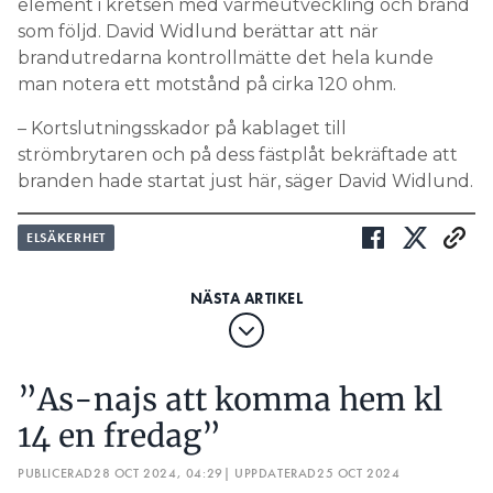
element i kretsen med värmeutveckling och brand
som följd. David Widlund berättar att när
brandutredarna kontrollmätte det hela kunde
man notera ett motstånd på cirka 120 ohm.
– Kortslutningsskador på kablaget till
strömbrytaren och på dess fästplåt bekräftade att
branden hade startat just här, säger David Widlund.
ELSÄKERHET
”As-najs att komma hem kl
14 en fredag”
PUBLICERAD
28 OCT 2024, 04:29
| UPPDATERAD
25 OCT 2024