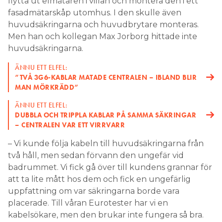
huvudsäkringarna.
ÄNNU ETT ELFEL:
”TVÅ 3G6-KABLAR MATADE CENTRALEN – IBLAND BLIR
MAN MÖRKRÄDD”
ÄNNU ETT ELFEL:
DUBBLA OCH TRIPPLA KABLAR PÅ SAMMA SÄKRINGAR
– CENTRALEN VAR ETT VIRRVARR
– Vi kunde följa kabeln till huvudsäkringarna från
två håll, men sedan förvann den ungefär vid
badrummet. Vi fick gå över till kundens grannar för
att ta lite mått hos dem och fick en ungefärlig
uppfattning om var säkringarna borde vara
placerade. Till våran Eurotester har vi en
kabelsökare, men den brukar inte fungera så bra.
Inne i badrummet fanns ett markplacerat
badrumsskåp längs ena väggen, på samma vägg
där Morgan Wester misstänkte att säkringarna