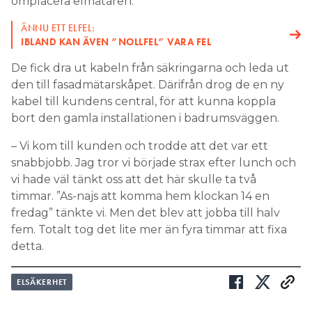
De fick dra ut kabeln från säkringarna och leda ut
den till fasadmätarskåpet. Därifrån drog de en ny
kabel till kundens central, för att kunna koppla
bort den gamla installationen i badrumsväggen.
– Vi kom till kunden och trodde att det var ett
snabbjobb. Jag tror vi började strax efter lunch och
vi hade väl tänkt oss att det här skulle ta två
timmar. ”As-najs att komma hem klockan 14 en
fredag” tänkte vi. Men det blev att jobba till halv
fem. Totalt tog det lite mer än fyra timmar att fixa
detta.
ELSÄKERHET
Prenumerera
Läs E-tidningen