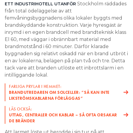
Stockholm räddades
ETT INDUSTRIHOTELL UTANFÖR
från total ödeläggelse av att
femvåningsbyggnadens olika lokaler byggts med
brandskyddande konstruktion. Varje hyresgäst är
inrymd i en egen brandcell med brandteknisk klass
El 60, med väggar i obrännbart material med
brandmotstånd i 60 minuter. Därför klarade
byggnaden sig relativt oskadd när en brand utbröt i
en av lokalerna, belägen på plan två och tre. Detta
tack vare att branden utlöste ett inbrottslarm i en
intilliggande lokal.
FARLIGA PRYLAR I HEMMET:
BRANDUTREDAREN OM SOLCELLER: ”SÅ KAN INTE
LIKSTRÖMSKABLARNA FÖRLÄGGAS”
LÄS OCKSÅ:
UTTAG, CENTRALER OCH KABLAR – SÅ OFTA ORSAKAR
DE BRÄNDER
Att larmet löste ut berodde i sin tur på att