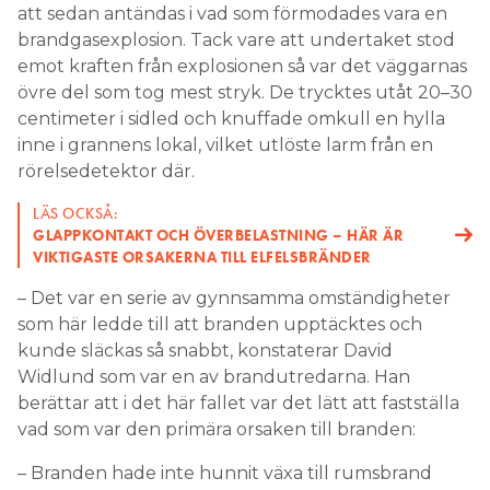
att sedan antändas i vad som förmodades vara en
brandgasexplosion. Tack vare att undertaket stod
emot kraften från explosionen så var det väggarnas
övre del som tog mest stryk. De trycktes utåt 20–30
centimeter i sidled och knuffade omkull en hylla
inne i grannens lokal, vilket utlöste larm från en
rörelsedetektor där.
LÄS OCKSÅ:
GLAPPKONTAKT OCH ÖVERBELASTNING – HÄR ÄR
VIKTIGASTE ORSAKERNA TILL ELFELSBRÄNDER
– Det var en serie av gynnsamma omständigheter
som här ledde till att branden upptäcktes och
kunde släckas så snabbt, konstaterar David
Widlund som var en av brandutredarna. Han
berättar att i det här fallet var det lätt att fastställa
vad som var den primära orsaken till branden:
– Branden hade inte hunnit växa till rumsbrand