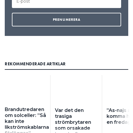
REKOMMENDERADE ARTIKLAR
Brandutredaren
Var det den
”As-najs at
om solceller: ”Så
trasiga
komma hem
kan inte
strömbrytaren
en fredag
likströmskablarna
som orsakade