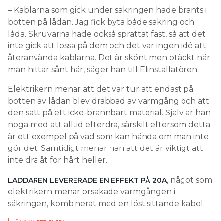
– Kablarna som gick under säkringen hade bränts i
botten på lådan. Jag fick byta både säkring och
låda. Skruvarna hade också sprättat fast, så att det
inte gick att lossa på dem och det var ingen idé att
återanvända kablarna. Det är skönt men otäckt när
man hittar sånt här, säger han till Elinstallatören.
Elektrikern menar att det var tur att endast på
botten av lådan blev drabbad av varmgång och att
den satt på ett icke-brännbart material. Själv är han
noga med att alltid efterdra, särskilt eftersom detta
är ett exempel på vad som kan hända om man inte
gör det. Samtidigt menar han att det är viktigt att
inte dra åt för hårt heller.
, något som
LADDAREN LEVERERADE EN EFFEKT PÅ 20A
elektrikern menar orsakade varmgången i
säkringen, kombinerat med en löst sittande kabel.