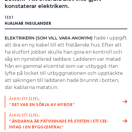
konstaterar elektrikern.
Search for:
TEXT
HJALMAR INSULANDER
SEARCH
hade i uppgift
ELEKTRIKERN (SOM VILL VARA ANONYM)
att dra en ny kabel till ett fristående hus. Efter att
ha slutfört jobbet skulle han göra en kontroll och
såg en nyinstallerad laddare. Laddaren var matad
från en gammal elcentral som var utbyggd. Han
lyfte på locket till utbyggnationen och upptäckte
att säkringen till laddaren hade brunnit i botten,
där kablarna matats in.
ÄNNU ETT ELFEL:
”DET VAR EN SÖRJA AV MYROR”
ÄNNU ETT ELFEL:
”ÄNDARNA ÄR PÅTVINNADE PÅ STIFTEN I ETT CEE-
INTAG I EN BYGGCENTRAL”