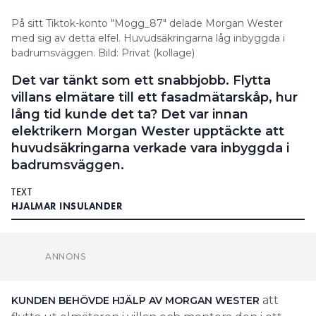
På sitt Tiktok-konto "Mogg_87" delade Morgan Wester
med sig av detta elfel. Huvudsäkringarna låg inbyggda i
badrumsväggen. Bild: Privat (kollage)
Det var tänkt som ett snabbjobb. Flytta
villans elmätare till ett fasadmätarskåp, hur
lång tid kunde det ta? Det var innan
elektrikern Morgan Wester upptäckte att
huvudsäkringarna verkade vara inbyggda i
badrumsväggen.
TEXT
HJALMAR INSULANDER
att
KUNDEN BEHÖVDE HJÄLP AV MORGAN WESTER
flytta ut elmätaren i villan och montera den i ett
fasadmätarskåp utomhus. I den skulle även
huvudsäkringarna och huvudbrytare monteras.
Men han och kollegan Max Jorborg hittade inte