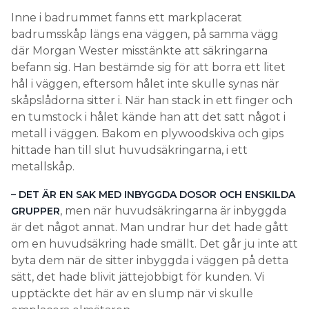
befann sig. Han bestämde sig för att borra ett litet
hål i väggen, eftersom hålet inte skulle synas när
skåpslådorna sitter i. När han stack in ett finger och
en tumstock i hålet kände han att det satt något i
metall i väggen. Bakom en plywoodskiva och gips
hittade han till slut huvudsäkringarna, i ett
metallskåp.
– DET ÄR EN SAK MED INBYGGDA DOSOR OCH ENSKILDA
, men när huvudsäkringarna är inbyggda
GRUPPER
är det något annat. Man undrar hur det hade gått
om en huvudsäkring hade smällt. Det går ju inte att
byta dem när de sitter inbyggda i väggen på detta
sätt, det hade blivit jättejobbigt för kunden. Vi
upptäckte det här av en slump när vi skulle
omplacera elmätaren.
ÄNNU ETT ELFEL:
IBLAND KAN ÄVEN ”NOLLFEL” VARA FEL