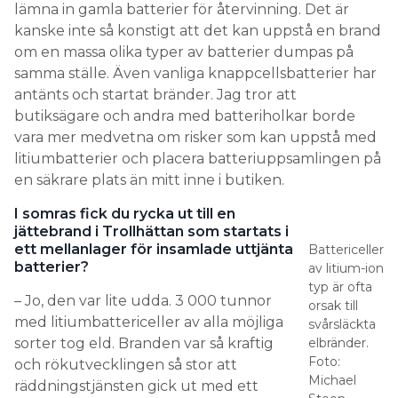
lämna in gamla batterier för återvinning. Det är
kanske inte så konstigt att det kan uppstå en brand
om en massa olika typer av batterier dumpas på
samma ställe. Även vanliga knappcellsbatterier har
antänts och startat bränder. Jag tror att
butiksägare och andra med batteriholkar borde
vara mer medvetna om risker som kan uppstå med
litiumbatterier och placera batteriuppsamlingen på
en säkrare plats än mitt inne i butiken.
I somras fick du rycka ut till en
jättebrand i Trollhättan som startats i
ett mellanlager för insamlade uttjänta
Battericeller
batterier?
av litium-ion
typ är ofta
– Jo, den var lite udda. 3 000 tunnor
orsak till
med litiumbattericeller av alla möjliga
svårsläckta
sorter tog eld. Branden var så kraftig
elbränder.
Foto:
och rökutvecklingen så stor att
Michael
räddningstjänsten gick ut med ett