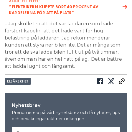
ÄNNU ETT ELFEL:
”ELEKTRIKERN KLIPPTE BORT 40 PROCENT AV
KARDELERNA FÖR ATT FÅ PLATS”
– Jag skulle tro att det var laddaren som hade
förstört kabeln, att det hade varit för hög
belastning på laddaren. Jag rekommenderar
kunden att styra ner bilen lite. Det är många som
tror att de ska ladda bilen fullt ut på två timmar,
även om man har en hel natt på sig. Det är bättre
att ladda lugnt och långsamt.
ELSÄKERHET
Nyhetsbrev
Prenumerera på vårt nyhetsbrev och få nyheter, tips
och bevakningar rakt ner i inkorgen