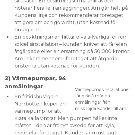
skickat in. En besiktningsfirma anlitas och
noterar flera fel i anläggningen. Arn går helt på
kundens linje och rekommenderar företaget
att göra om och göra rätt, utan kostnad för
husägaren.
En besiktningsman hittar elva allvarliga fel i en
solcellsinstallation – kunden kräver att få felen
åtgärdade eller en ersättning på 50 000 kronor.
Arn rekommenderar företaget att åtgärda
bristerna utan kostnad för kunden.
2) Värmepumpar, 94
anmälningar
Värmepumpsinstallationer
får också många
En fritidshusägare i
anmälningar från
Norrbotten köper en
missnöjda kunder till Arn.
värmepump för att
klara kalla vintrar. Men pumpen håller inte
måttet – den är främst avsedd för att kyla,
meddelar företaget. Kunden är minst sagt