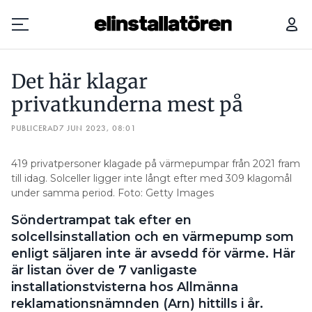
DET HÄR KLAGAR PRIVATKUNDERNA MEST PÅ
Det här klagar
Prenumerera
privatkunderna mest på
PUBLICERAD
Hantera prenumeration
7 JUN 2023, 08:01
Lediga jobb
419 privatpersoner klagade på värmepumpar från 2021 fram
till idag. Solceller ligger inte långt efter med 309 klagomål
under samma period. Foto: Getty Images
Annonsera
Söndertrampat tak efter en
Läs E-tidningen
solcellsinstallation och en värmepump som
enligt säljaren inte är avsedd för värme. Här
är listan över de 7 vanligaste
Om tidningen
installationstvisterna hos Allmänna
Kontakt
reklamationsnämnden (Arn) hittills i år.
Personuppgifter