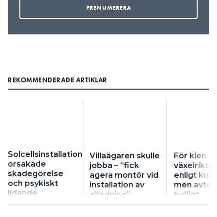
REKOMMENDERADE ARTIKLAR
Solcellsinstallationen
Villaägaren skulle
För klen
orsakade
jobba – ”fick
växelrikta
skadegörelse
agera montör vid
enligt kun
och psykiskt
installation av
men avtale
lidande
elledning”
tydligt