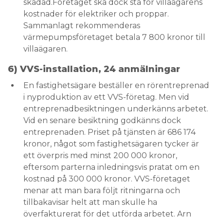
skadad.Företaget ska dock stå för villaägarens
kostnader för elektriker och proppar.
Sammanlagt rekommenderas
värmepumpsföretaget betala 7 800 kronor till
villaägaren.
6) VVS-installation, 24 anmälningar
En fastighetsägare beställer en rörentreprenad
i nyproduktion av ett VVS-företag. Men vid
entreprenadbesiktningen underkänns arbetet.
Vid en senare besiktning godkänns dock
entreprenaden. Priset på tjänsten är 686 174
kronor, något som fastighetsägaren tycker är
ett överpris med minst 200 000 kronor,
eftersom parterna inledningsvis pratat om en
kostnad på 300 000 kronor. VVS-företaget
menar att man bara följt ritningarna och
tillbakavisar helt att man skulle ha
överfakturerat för det utförda arbetet. Arn