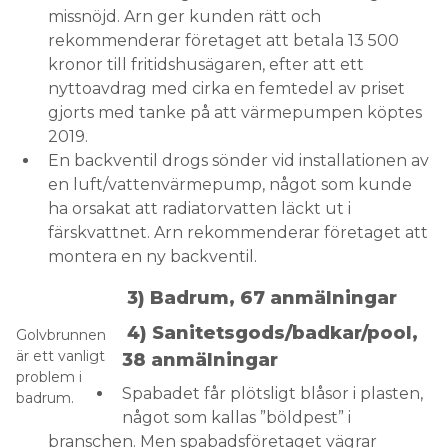
missnöjd. Arn ger kunden rätt och
rekommenderar företaget att betala 13 500
kronor till fritidshusägaren, efter att ett
nyttoavdrag med cirka en femtedel av priset
gjorts med tanke på att värmepumpen köptes
2019.
En backventil drogs sönder vid installationen av
en luft/vattenvärmepump, något som kunde
ha orsakat att radiatorvatten läckt ut i
färskvattnet. Arn rekommenderar företaget att
montera en ny backventil.
3) Badrum, 67 anmälningar
4) Sanitetsgods/badkar/pool,
Golvbrunnen
är ett vanligt
38 anmälningar
problem i
Spabadet får plötsligt blåsor i plasten,
badrum.
något som kallas ”böldpest” i
branschen. Men spabadsföretaget vägrar