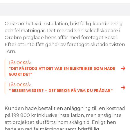
Oaktsamhet vid installation, bristfällig koordinering
och felmätningar. Det menade en solcellsköpare i
Örebro präglade hens affär med företaget Sesol.
Efter att inte fått gehör av företaget slutade tvisten
i Arn.
LÄS OCKSÅ:
“DET PÅSTODS ATT DET VAR EN ELEKTRIKER SOM HADE
GJORT DET”
LÄS OCKSÅ:
”BESSERWISSER? – DET BEROR PÅ VEM DU FRÅGAR”
Kunden hade beställt en anläggning till en kostnad
på 199 800 kr inklusive installation, men ansåg inte
att projektet slutförts inom skälig tid. Enligt hen
hade en rad felmätningar samt bristfällig