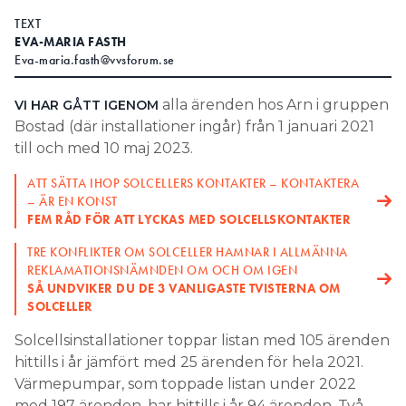
TEXT
Search for:
EVA-MARIA FASTH
Eva-maria.fasth@vvsforum.se
alla ärenden hos Arn i gruppen
VI HAR GÅTT IGENOM
SEARCH
Bostad (där installationer ingår) från 1 januari 2021
till och med 10 maj 2023.
ATT SÄTTA IHOP SOLCELLERS KONTAKTER – KONTAKTERA
– ÄR EN KONST
FEM RÅD FÖR ATT LYCKAS MED SOLCELLSKONTAKTER
TRE KONFLIKTER OM SOLCELLER HAMNAR I ALLMÄNNA
REKLAMATIONSNÄMNDEN OM OCH OM IGEN
SÅ UNDVIKER DU DE 3 VANLIGASTE TVISTERNA OM
SOLCELLER
Solcellsinstallationer toppar listan med 105 ärenden
hittills i år jämfört med 25 ärenden för hela 2021.
Värmepumpar, som toppade listan under 2022
med 197 ärenden, har hittills i år 94 ärenden. Två