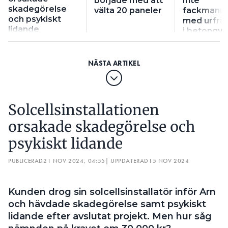
började med att
Inte
skadegörelse
välta 20 paneler
fackmann
och psykiskt
med urfrä
lidande
i betongv
Solcellsinstallationen
orsakade skadegörelse och
psykiskt lidande
PUBLICERAD
21 NOV 2024, 04:55
| UPPDATERAD
15 NOV 2024
Kunden drog sin solcellsinstallatör inför Arn
och hävdade skadegörelse samt psykiskt
lidande efter avslutat projekt. Men hur såg