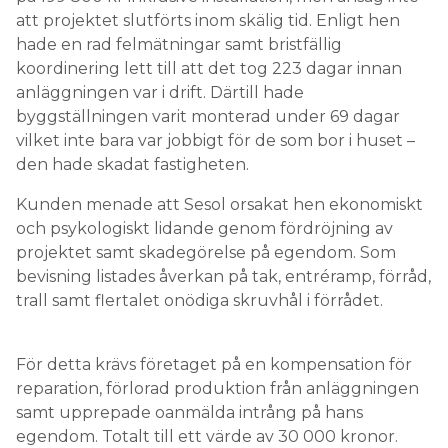
att projektet slutförts inom skälig tid. Enligt hen
hade en rad felmätningar samt bristfällig
koordinering lett till att det tog 223 dagar innan
anläggningen var i drift. Därtill hade
byggställningen varit monterad under 69 dagar
vilket inte bara var jobbigt för de som bor i huset –
den hade skadat fastigheten.
Kunden menade att Sesol orsakat hen ekonomiskt
och psykologiskt lidande genom fördröjning av
projektet samt skadegörelse på egendom. Som
bevisning listades åverkan på tak, entréramp, förråd,
trall samt flertalet onödiga skruvhål i förrådet.
För detta krävs företaget på en kompensation för
reparation, förlorad produktion från anläggningen
samt upprepade oanmälda intrång på hans
egendom. Totalt till ett värde av 30 000 kronor.