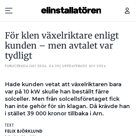
SOLCELLSINSTALLATIONEN ORSAKADE SKADEGÖRELSE OCH PSYKISKT LIDANDE
För klen växelriktare enligt
Prenumerera
kunden – men avtalet var
tydligt
Hantera prenumeration
PUBLICERAD
4 JUN 2024, 04:30
| UPPDATERAD
3 JUN 2024
Lediga jobb
Hade kunden vetat att växelriktaren bara
Annonsera
var på 10 kW skulle han beställt färre
solceller. Men från solcellsföretaget fick
Läs E-tidningen
han inte gehör för sin klagan. Då krävde han
i stället 39 000 kronor tillbaka i Arn.
Om tidningen
TEXT
Kontakt
FELIX BJÖRKLUND
Personuppgifter