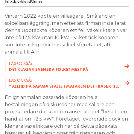
felix.bjorklund@in.se
Search for:
Vintern 2022 köpte en villaägare i Småland en
solcellsanläggning, men efter att firman installerat
denna upptäckte köparen ett fel. Växelriktaren var
SEARCH
inte på 12,5 kW utan 10 kW – vilket fick köparen,
som inte fick gehör hos solcellsföretaget, att
anmäla till Arn.
LÄS OCKSÅ:
DET KLAGAR SVENSKA FOLKET MEST PÅ
LÄS OCKSÅ:
”ALLTID PÅ SAMMA STÄLLE I MÄTAREN DET FRÄSER TILL”
Enligt anmälan baserade köparen hela
beställningen på diskussioner med säljare och
projektledare där kunden anser att det ”hela tiden
handlat om 12,5 kW”. Företaget levererade dock en
klenare växelriktare och har då detta påpekats
hänvisat till begränsningar från nätägaren och