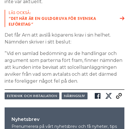
inte var aktuellt.
LÄS OCKSÅ:
“DET HÄR ÄR EN GULDGRUVA FÖR SVENSKA
ELFÖRETAG”
Det får Arn att avslå köparens krav i sin helhet.
Nämnden skriver i sitt beslut:
”Vid en samlad bedömning av de handlingar och
argument som parterna fört fram, finner nämnden
att kunden inte bevisat att solcellsanläggningen
avviker från vad som avtalats och att det därmed
inte föreligger något fel på den.
ELTEKNIK OCH INSTALLATION
NÄRINGSLIV
Nyhetsbrev
Prenumerera på vårt nyhetsbrev och få nyheter, tips