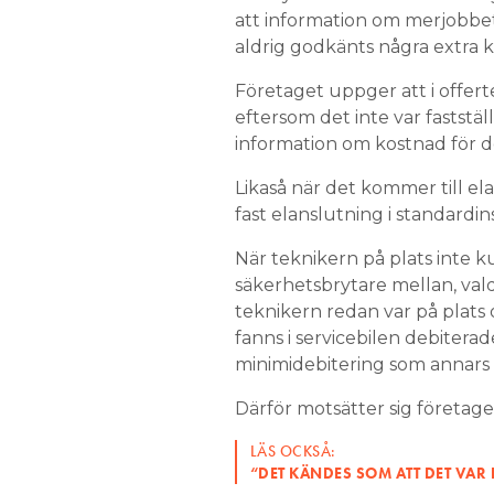
att information om merjobbe
aldrig godkänts några extra 
Företaget uppger att i offerten
eftersom det inte var fastställ
information om kostnad för d
Likaså när det kommer till ela
fast elanslutning i standardins
När teknikern på plats inte k
säkerhetsbrytare mellan, va
teknikern redan var på plats
fanns i servicebilen debiterad
minimidebitering som annars 
Därför motsätter sig företaget
LÄS OCKSÅ:
“DET KÄNDES SOM ATT DET VAR 