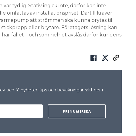
 var tydlig. Stativ ingick inte, därför kan inte
 omfattas av installationspriset. Därtill kräver
n värmepump att strömmen ska kunna brytas till
tickpropp eller brytare. Företagets lösning kan
et här fallet – och som helhet avslås därför kundens
v och få nyheter, tips och bevakningar rakt ner i