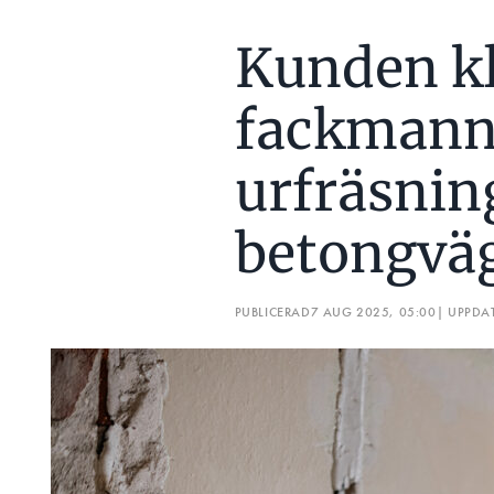
Kunden kl
fackmann
urfräsnin
betongvä
PUBLICERAD
7 AUG 2025, 05:00
| UPPDA