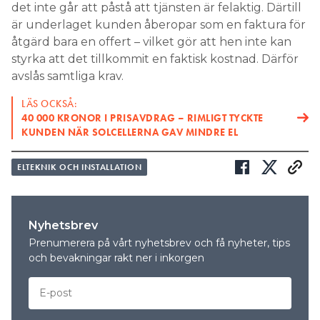
det inte går att påstå att tjänsten är felaktig. Därtill
är underlaget kunden åberopar som en faktura för
åtgärd bara en offert – vilket gör att hen inte kan
styrka att det tillkommit en faktisk kostnad. Därför
avslås samtliga krav.
LÄS OCKSÅ:
40 000 KRONOR I PRISAVDRAG – RIMLIGT TYCKTE
KUNDEN NÄR SOLCELLERNA GAV MINDRE EL
ELTEKNIK OCH INSTALLATION
Nyhetsbrev
Prenumerera på vårt nyhetsbrev och få nyheter, tips
och bevakningar rakt ner i inkorgen