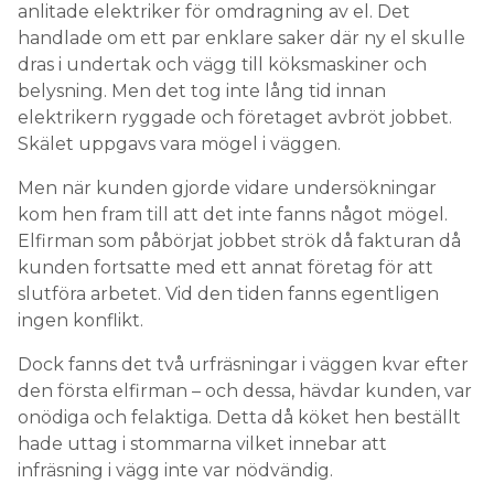
anlitade elektriker för omdragning av el. Det
handlade om ett par enklare saker där ny el skulle
dras i undertak och vägg till köksmaskiner och
belysning. Men det tog inte lång tid innan
elektrikern ryggade och företaget avbröt jobbet.
Skälet uppgavs vara mögel i väggen.
Men när kunden gjorde vidare undersökningar
kom hen fram till att det inte fanns något mögel.
Elfirman som påbörjat jobbet strök då fakturan då
kunden fortsatte med ett annat företag för att
slutföra arbetet. Vid den tiden fanns egentligen
ingen konflikt.
Dock fanns det två urfräsningar i väggen kvar efter
den första elfirman – och dessa, hävdar kunden, var
onödiga och felaktiga. Detta då köket hen beställt
hade uttag i stommarna vilket innebar att
infräsning i vägg inte var nödvändig.