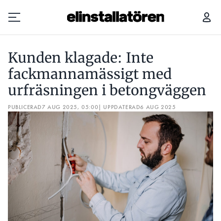
KUNDEN KLAGADE: INTE FACKMANNAMÄSSIGT MED URFRÄSNINGEN I BETONGVÄGGEN
Kunden klagade: Inte
Prenumerera
fackmannamässigt med
urfräsningen i betongväggen
Hantera prenumeration
PUBLICERAD
7 AUG 2025, 05:00
| UPPDATERAD
6 AUG 2025
Lediga jobb
Annonsera
Läs E-tidningen
Om tidningen
Kontakt
Personuppgifter