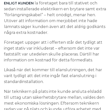
la företaget bara till stativet och
ENLIGT KUNDEN
sedan installerade elektrikern en brytare samt extra
”förlängningskabel” – helt onödigt, menar hen.
Utöver att information om merjobbet inte hade
lämnats säger kunden även att det aldrig godkänts
några extra kostnader.
Företaget uppger att i offerten står det tydligt att
inget stativ var inkluderat – eftersom det inte var
fastställt var utedelen skulle placeras. Därtill har
information om kostnad för detta förmedlats.
Likaså när det kommer till elanslutningen, det har
varit tydligt att det inte ingår fast elanslutning i
standardinstallation.
När teknikern på plats inte kunde ansluta elsladd
till uttag utan säkerhetsbrytare mellan, valdes den
mest ekonomiska lösningen. Eftersom teknikern
redan var på plats och kunde utföra arbetet med