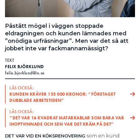
Search for:
Påstått mögel i väggen stoppade
eldragningen och kunden lämnades med
SEARCH
”onödiga urfräsningar”. Men var det så att
jobbet inte var fackmannamässigt?
TEXT
FELIX BJÖRKLUND
felix.bjorklund@in.se
LÄS OCKSÅ:
KUNDEN KRÄVER 155 000 KRONOR: ”FÖRETAGET
DUBBLADE ARBETSTIDEN”
LÄS OCKSÅ:
”DET VAR 16 KVADRAT MATARKABLAR SOM BARA VAR
IHOPTVINNADE OCH SEN VAR DET KRÄM PÅ DET”
som en kund
DET VAR VID EN KÖKSRENOVERING