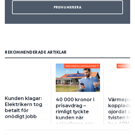
REKOMMENDERADE ARTIKLAR
FÖR PRENUMERANTER
FÖR PRENU
Kunden klagar:
40 000 kronor i
Värmepu
Elektrikern tog
prisavdrag –
kopplades 
betalt för
rimligt tyckte
ojordat ut
onödigt jobb
kunden när
tvisten h
solcellerna gav
hos ARN
mindre el