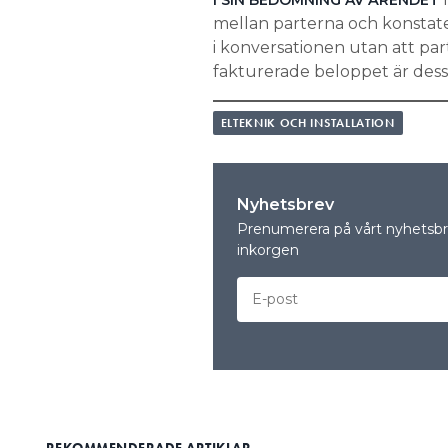
I SIN BEDÖMNING AV ÄRENDET
mellan parterna och konstate
i konversationen utan att p
fakturerade beloppet är dessu
ELTEKNIK OCH INSTALLATION
Nyhetsbrev
Prenumerera på vårt nyhetsbre
inkorgen