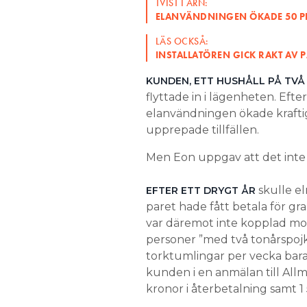
TVIST I ARN:
ELANVÄNDNINGEN ÖKADE 50 PR
LÄS OCKSÅ:
INSTALLATÖREN GICK RAKT AV P
KUNDEN, ETT HUSHÅLL PÅ TVÅ
flyttade in i lägenheten. Eft
elanvändningen ökade kraftig
upprepade tillfällen.
Men Eon uppgav att det inte 
skulle el
EFTER ETT DRYGT ÅR
paret hade fått betala för g
var däremot inte kopplad mot
personer ”med två tonårspojk
torktumlingar per vecka bara
kunden i en anmälan till Al
kronor i återbetalning samt 1