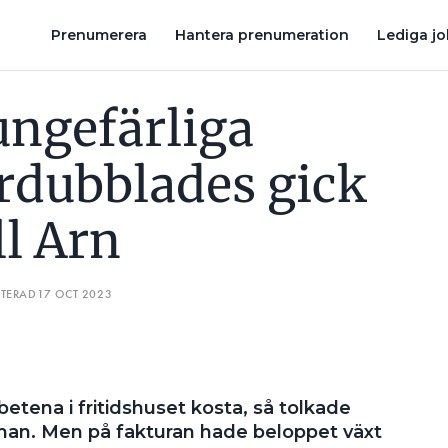
NDEN TILL ARN
FICK BETALA FÖR GRANNENS EL: ”DUSCHAR 
Prenumerera
Hantera prenumeration
Lediga j
ungefärliga
ördubblades gick
ll Arn
ATERAD
17 OCT 2023
betena i fritidshuset kosta, så tolkade
man. Men på fakturan hade beloppet växt