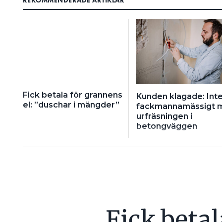
REKOMMENDERADE ARTIKLAR
Fick betala för grannens
Kunden klagade: Int
el: ”duschar i mängder”
fackmannamässigt 
urfräsningen i
betongväggen
Fick beta