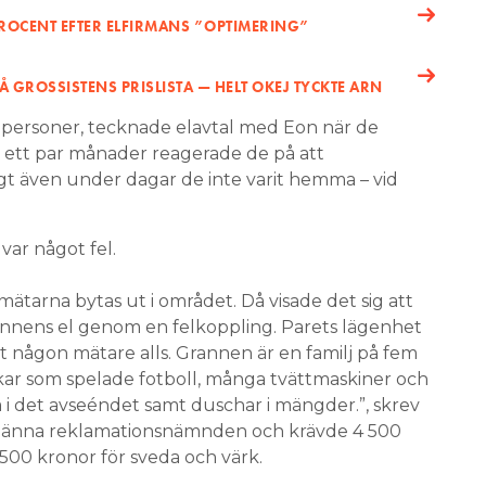
OCENT EFTER ELFIRMANS ”OPTIMERING”
Å GROSSISTENS PRISLISTA — HELT OKEJ TYCKTE ARN
personer, tecknade elavtal med Eon när de
er ett par månader reagerade de på att
t även under dagar de inte varit hemma – vid
var något fel.
mätarna bytas ut i området. Då visade det sig att
rannens el genom en felkoppling. Parets lägenhet
 någon mätare alls. Grannen är en familj på fem
ar som spelade fotboll, många tvättmaskiner och
 i det avseéndet samt duschar i mängder.”, skrev
lmänna reklamationsnämnden och krävde 4 500
 500 kronor för sveda och värk.