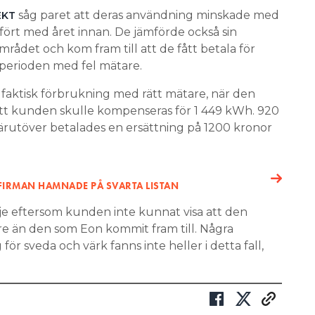
såg paret att deras användning minskade med
EKT
ört med året innan. De jämförde också sin
mrådet och kom fram till att de fått betala för
perioden med fel mätare.
 faktisk förbrukning med rätt mätare, när den
 att kunden skulle kompenseras för 1 449 kWh. 920
rutöver betalades en ersättning på 1200 kronor
LFIRMAN HAMNADE PÅ SVARTA LISTAN
je eftersom kunden inte kunnat visa att den
re än den som Eon kommit fram till. Några
för sveda och värk fanns inte heller i detta fall,