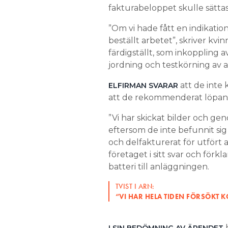
fakturabeloppet skulle sätta
”Om vi hade fått en indikation
beställt arbetet”, skriver kvin
färdigställt, som inkoppling a
jordning och testkörning av a
att de inte 
ELFIRMAN SVARAR
att de rekommenderat löpande
”Vi har skickat bilder och g
eftersom de inte befunnit sig 
och delfakturerat för utfört
företaget i sitt svar och förk
batteri till anläggningen.
TVIST I ARN:
“VI HAR HELA TIDEN FÖRSÖKT
h