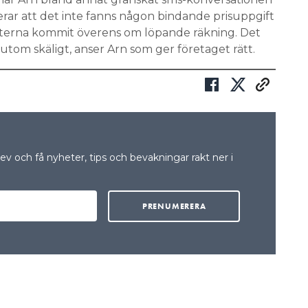
rar att det inte fanns någon bindande prisuppgift
arterna kommit överens om löpande räkning. Det
tom skäligt, anser Arn som ger företaget rätt.
v och få nyheter, tips och bevakningar rakt ner i