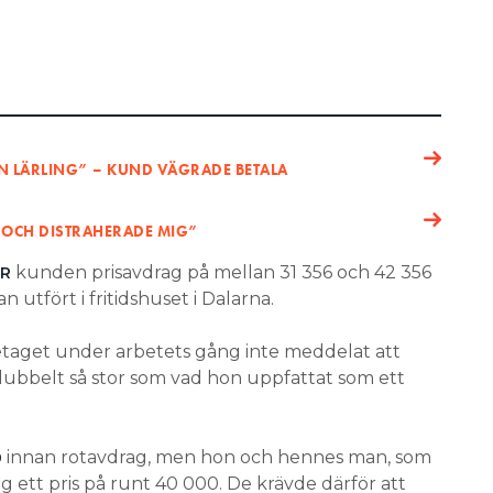
N LÄRLING” – KUND VÄGRADE BETALA
 OCH DISTRAHERADE MIG”
kunden prisavdrag på mellan 31 356 och 42 356
ER
 utfört i fritidshuset i Dalarna.
etaget under arbetets gång inte meddelat att
dubbelt så stor som vad hon uppfattat som ett
innan rotavdrag, men hon och hennes man, som
0
ig ett pris på runt 40 000. De krävde därför att