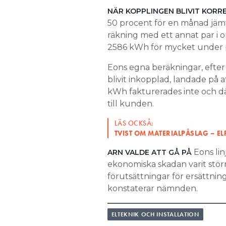
NÄR KOPPLINGEN BLIVIT KORR
50 procent för en månad jämf
räkning med ett annat par i o
2586 kWh för mycket under 
Eons egna beräkningar, efter
blivit inkopplad, landade på
kWh fakturerades inte och dä
till kunden.
LÄS OCKSÅ:
TVIST OM MATERIALPÅSLAG – E
Eons lin
ARN VALDE ATT GÅ PÅ
ekonomiska skadan varit stör
förutsättningar för ersättning 
konstaterar nämnden.
ELTEKNIK OCH INSTALLATION