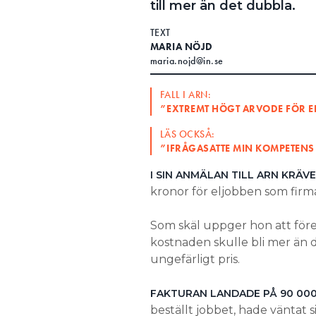
till mer än det dubbla.
Search for:
TEXT
MARIA NÖJD
maria.nojd@in.se
SEARCH
FALL I ARN:
”EXTREMT HÖGT ARVODE FÖR E
LÄS OCKSÅ:
”IFRÅGASATTE MIN KOMPETENS
I SIN ANMÄLAN TILL ARN KRÄV
kronor för eljobben som firman
Som skäl uppger hon att för
kostnaden skulle bli mer än 
ungefärligt pris.
FAKTURAN LANDADE PÅ 90 00
beställt jobbet, hade väntat s