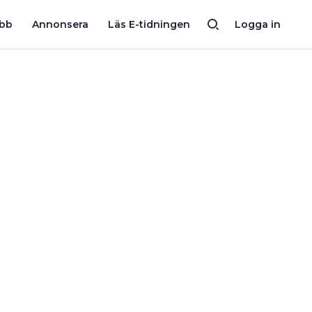
I MÄNGDER”
KUNDEN KLAGADE: INTE FACKMANNAMÄSSIGT M
obb
Annonsera
Läs E-tidningen
Logga in