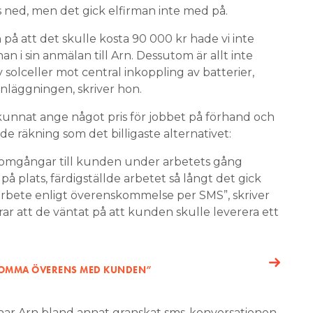
s ned, men det gick elfirman inte med på.
 på att det skulle kosta 90 000 kr hade vi inte
nan i sin anmälan till Arn. Dessutom är allt inte
v solceller mot central inkoppling av batterier,
nläggningen, skriver hon.
kunnat ange något pris för jobbet på förhand och
 räkning som det billigaste alternativet:
enomgångar till kunden under arbetets gång
på plats, färdigställde arbetet så långt det gick
 arbete enligt överenskommelse per SMS”, skriver
larar att de väntat på att kunden skulle leverera ett
 KOMMA ÖVERENS MED KUNDEN”
ar Arn bland annat granskat sms-konversationen