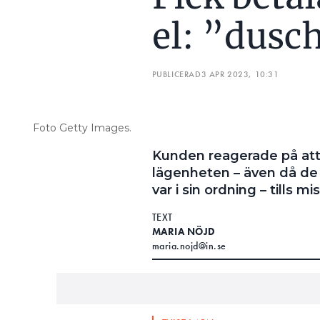
el: ”dusc
PUBLICERAD
3 APR 2023, 10:31
Foto Getty Images.
Kunden reagerade på att
lägenheten – även då de 
var i sin ordning – tills
TEXT
MARIA NÖJD
maria.nojd@in.se