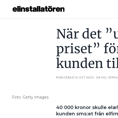
NÄR DET ”UNGEFÄRLIGA PRISET” FÖRDUBBLADES GICK KU
När det ”
Prenumerera
priset” f
Hantera prenumeration
kunden ti
Lediga jobb
Annonsera
PUBLICERAD
16 OCT 2023, 08:00
| UPPD
Läs E-tidningen
Foto: Getty Images
Om tidningen
40 000 kronor skulle elar
Kontakt
kunden sms:et från elfir
Personuppgifter