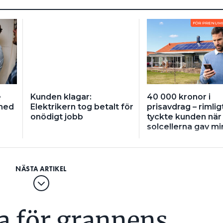
FÖR PRENUM
e
Kunden klagar:
40 000 kronor i
med
Elektrikern tog betalt för
prisavdrag – rimlig
onödigt jobb
tyckte kunden när
solcellerna gav mi
la för grannens