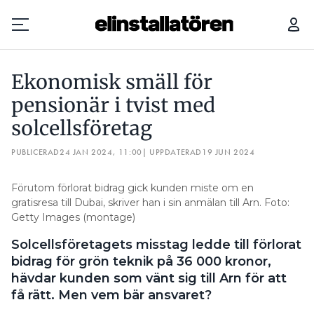
EKONOMISK SMÄLL FÖR PENSIONÄR I TVIST MED SOLCELLSFÖRETAG
Ekonomisk smäll för
Prenumerera
pensionär i tvist med
solcellsföretag
Hantera prenumeration
PUBLICERAD
24 JAN 2024, 11:00
| UPPDATERAD
19 JUN 2024
Lediga jobb
Förutom förlorat bidrag gick kunden miste om en
Annonsera
gratisresa till Dubai, skriver han i sin anmälan till Arn. Foto:
Getty Images (montage)
Läs E-tidningen
Solcellsföretagets misstag ledde till förlorat
bidrag för grön teknik på 36 000 kronor,
Om tidningen
hävdar kunden som vänt sig till Arn för att
Kontakt
få rätt. Men vem bär ansvaret?
Personuppgifter