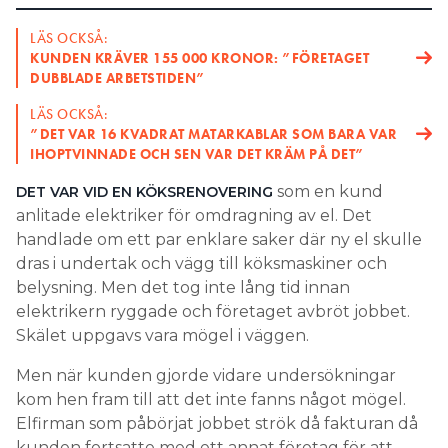
LÄS OCKSÅ:
KUNDEN KRÄVER 155 000 KRONOR: ”FÖRETAGET
DUBBLADE ARBETSTIDEN”
LÄS OCKSÅ:
”DET VAR 16 KVADRAT MATARKABLAR SOM BARA VAR
IHOPTVINNADE OCH SEN VAR DET KRÄM PÅ DET”
som en kund
DET VAR VID EN KÖKSRENOVERING
anlitade elektriker för omdragning av el. Det
handlade om ett par enklare saker där ny el skulle
dras i undertak och vägg till köksmaskiner och
belysning. Men det tog inte lång tid innan
elektrikern ryggade och företaget avbröt jobbet.
Skälet uppgavs vara mögel i väggen.
Men när kunden gjorde vidare undersökningar
kom hen fram till att det inte fanns något mögel.
Elfirman som påbörjat jobbet strök då fakturan då
kunden fortsatte med ett annat företag för att