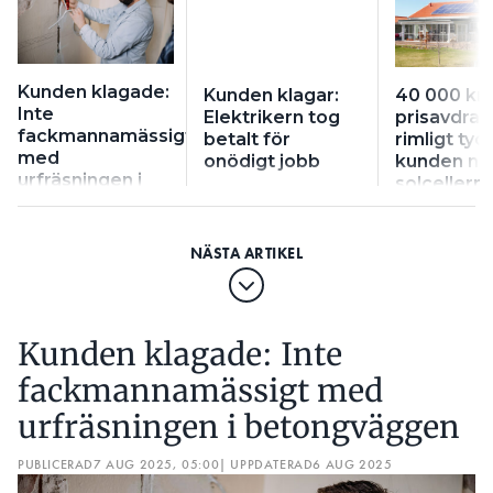
Kunden klagade:
Kunden klagar:
40 000 kro
Inte
Elektrikern tog
prisavdrag
fackmannamässigt
betalt för
rimligt tyc
med
onödigt jobb
kunden nä
urfräsningen i
solcellern
betongväggen
mindre el
Kunden klagade: Inte
fackmannamässigt med
urfräsningen i betongväggen
PUBLICERAD
7 AUG 2025, 05:00
| UPPDATERAD
6 AUG 2025