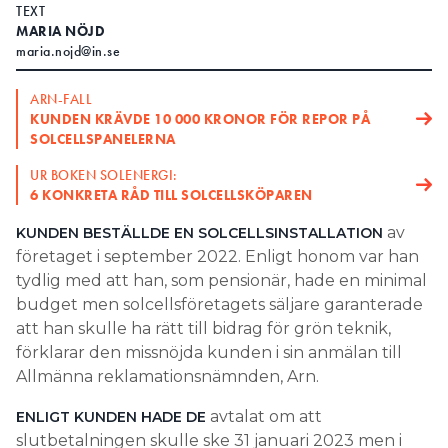
TEXT
Search for:
MARIA NÖJD
maria.nojd@in.se
ARN-FALL
KUNDEN KRÄVDE 10 000 KRONOR FÖR REPOR PÅ
SEARCH
SOLCELLSPANELERNA
UR BOKEN SOLENERGI:
6 KONKRETA RÅD TILL SOLCELLSKÖPAREN
av
KUNDEN BESTÄLLDE EN SOLCELLSINSTALLATION
företaget i september 2022. Enligt honom var han
tydlig med att han, som pensionär, hade en minimal
budget men solcellsföretagets säljare garanterade
att han skulle ha rätt till bidrag för grön teknik,
förklarar den missnöjda kunden i sin anmälan till
Allmänna reklamationsnämnden, Arn.
avtalat om att
ENLIGT KUNDEN HADE DE
slutbetalningen skulle ske 31 januari 2023 men i