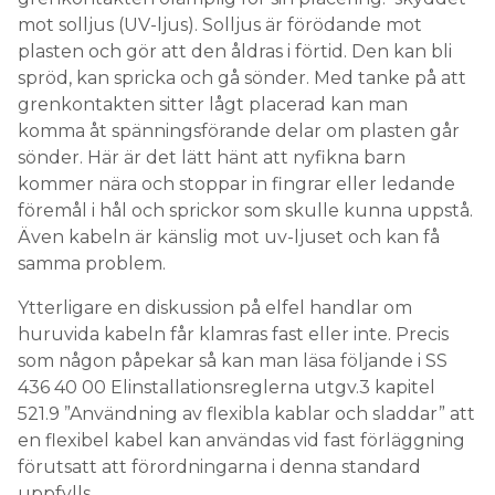
mot solljus (UV-ljus). Solljus är förödande mot
plasten och gör att den åldras i förtid. Den kan bli
spröd, kan spricka och gå sönder. Med tanke på att
grenkontakten sitter lågt placerad kan man
komma åt spänningsförande delar om plasten går
sönder. Här är det lätt hänt att nyfikna barn
kommer nära och stoppar in fingrar eller ledande
föremål i hål och sprickor som skulle kunna uppstå.
Även kabeln är känslig mot uv-ljuset och kan få
samma problem.
Ytterligare en diskussion på elfel handlar om
huruvida kabeln får klamras fast eller inte. Precis
som någon påpekar så kan man läsa följande i SS
436 40 00 Elinstallationsreglerna utgv.3 kapitel
521.9 ”Användning av flexibla kablar och sladdar” att
en flexibel kabel kan användas vid fast förläggning
förutsatt att förordningarna i denna standard
uppfylls.