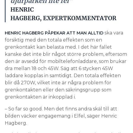
djurparken lite fel”
HENRIC
HAGBERG,
EXPERTKOMMENTATOR
ska vara
HENRIC HAGBERG PÅPEKAR ATT MAN ALLTID
försiktig med den totala effekten som en
grenkontakt kan belasta med. I det här fallet
kanske det inte blir något större problem, eftersom
den är avsedd för mobiltelefonladdare, som brukar
dra mellan 18 och 45W. Säg att 6 stycken 45W
laddare kopplas in samtidigt. Den totala effekten
blir då 270W, vilket inte är några problem för
grenkontakten eller den säkringsgrupp som
grenkontakten är inkopplad i.
– So far so good. Men det finns andra skäl till att
bilden väcker engagemang i Elfel, säger Henric
Hagberg.