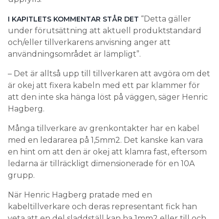
“Detta gäller
I KAPITLETS KOMMENTAR STÅR DET
under förutsättning att aktuell produktstandard
och/eller tillverkarens anvisning anger att
användningsområdet är lämpligt”.
– Det är alltså upp till tillverkaren att avgöra om det
är okej att fixera kabeln med ett par klammer för
att den inte ska hänga löst på väggen, säger Henric
Hagberg.
Många tillverkare av grenkontakter har en kabel
med en ledararea på 1,5mm2. Det kanske kan vara
en hint om att den är okej att klamra fast, eftersom
ledarna är tillräckligt dimensionerade för en 10A
grupp.
När Henric Hagberg pratade med en
kabeltillverkare och deras representant fick han
veta att en del sladdställ kan ha 1mm2 eller till och