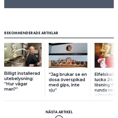
REKOMMENDERADE ARTIKLAR
Billigt installerad
”Jag brukar se en
Elfelskale
utebelysning:
dosa överspikad
lucka 24: ”
”Hur vågar
med gips, inte
lösning för
man?”
sju”
runda regl
gällande f
installatio