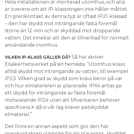
Hela installationen är monterad utomhus, och alla
är överens om att IP-klassningen inte håller måttet.
En grenkontakt av denna typ är oftast IP21-klassad
– den har skydd mot inträngande fasta föremål
större än 12 mm och är skyddad mot droppande
vatten. Det innebär att den är tillverkad för normalt
användande inomhus.
Så här skriver
VILKEN IP-KLASS GÄLLER DÅ?
Elsäkerhetsverket på sin hemsida: “Utomhus krävs
alltid skydd mot inträngande av vatten, till exempel
IP23. Vilken grad av skydd som krävs beror på var
och hur elmaterielen är placerade. IPX4 antas ge
ett skydd för inträngande av fasta föremål
motsvarande IP24 utan att tillverkaren behöver
specificera X då vi vår lag kräver petskyddat
elmateriel.”
Det finns en annan aspekt som gör den här
grenkontakten olämplig för sin placering: skyddet