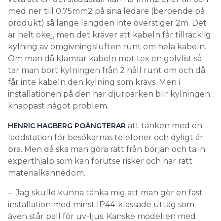
med ner till 0,75mm2 på sina ledare (beroende på
produkt) så länge längden inte överstiger 2m. Det
är helt okej, men det kräver att kabeln får tillräcklig
kylning av omgivningsluften runt om hela kabeln.
Om man då klamrar kabeln mot tex en golvlist så
tar man bort kylningen från 2 håll runt om och då
får inte kabeln den kylning som krävs. Men i
installationen på den här djurparken blir kylningen
knappast något problem.
att tanken med en
HENRIC HAGBERG POÄNGTERAR
laddstation för besökarnas telefoner och dyligt är
bra. Men då ska man göra rätt från början och ta in
experthjälp som kan förutse risker och har rätt
materialkännedom.
– Jag skulle kunna tänka mig att man gör en fast
installation med minst IP44-klassade uttag som
även står pall för uv-ljus. Kanske modellen med