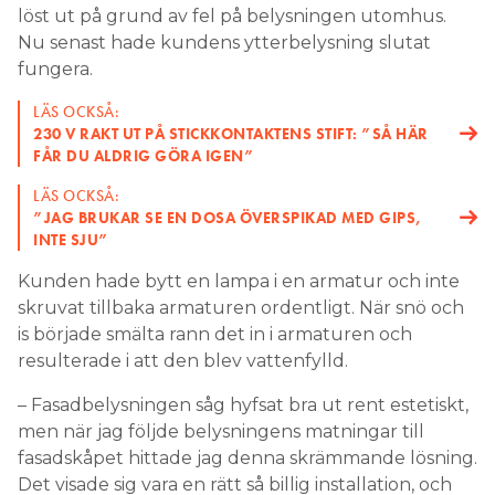
löst ut på grund av fel på belysningen utomhus.
Nu senast hade kundens ytterbelysning slutat
fungera.
LÄS OCKSÅ:
230 V RAKT UT PÅ STICKKONTAKTENS STIFT: ”SÅ HÄR
FÅR DU ALDRIG GÖRA IGEN”
LÄS OCKSÅ:
”JAG BRUKAR SE EN DOSA ÖVERSPIKAD MED GIPS,
INTE SJU”
Kunden hade bytt en lampa i en armatur och inte
skruvat tillbaka armaturen ordentligt. När snö och
is började smälta rann det in i armaturen och
resulterade i att den blev vattenfylld.
– Fasadbelysningen såg hyfsat bra ut rent estetiskt,
men när jag följde belysningens matningar till
fasadskåpet hittade jag denna skrämmande lösning.
Det visade sig vara en rätt så billig installation, och