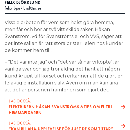
FELIX BJÖRKLUND
felix.bjorklund@in.se
Search for:
Vissa elarbeten får vem som helst göra hemma,
men får och bör är två vitt skilda saker. Håkan
SEARCH
Svanström, vd för Svanströms el och VVS, säger att
det inte sällan är rätt stora brister i elen hos kunder
de kommer hem till.
– ”Det var inte jag” och ”det var så när vi köpte”, är
vanliga svar och jag tror aldrig det hänt att någon
kund krupit till korset och erkänner att de gjort en
felaktig elinstallation själv. Även om man kan ana
att det är personen framför en som gjort det.
LÄS OCKSÅ:
ELEKTRIKERN HÅKAN SVANSTRÖMS 6 TIPS OM EL TILL
HEMMAFIXAREN
LÄS OCKSÅ:
“KAN BLI AHA-UPPLEVELSE FÖR JUST DE SOM TITTAR”