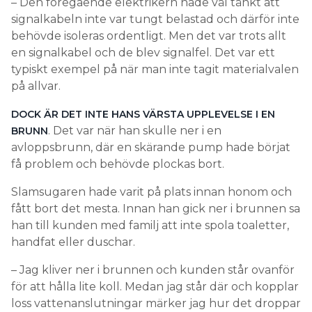
– Den föregående elektrikern hade väl tänkt att
signalkabeln inte var tungt belastad och därför inte
behövde isoleras ordentligt. Men det var trots allt
en signalkabel och de blev signalfel. Det var ett
typiskt exempel på när man inte tagit materialvalen
på allvar.
DOCK ÄR DET INTE HANS VÄRSTA UPPLEVELSE I EN
. Det var när han skulle ner i en
BRUNN
avloppsbrunn, där en skärande pump hade börjat
få problem och behövde plockas bort.
Slamsugaren hade varit på plats innan honom och
fått bort det mesta. Innan han gick ner i brunnen sa
han till kunden med familj att inte spola toaletter,
handfat eller duschar.
– Jag kliver ner i brunnen och kunden står ovanför
för att hålla lite koll. Medan jag står där och kopplar
loss vattenanslutningar märker jag hur det droppar