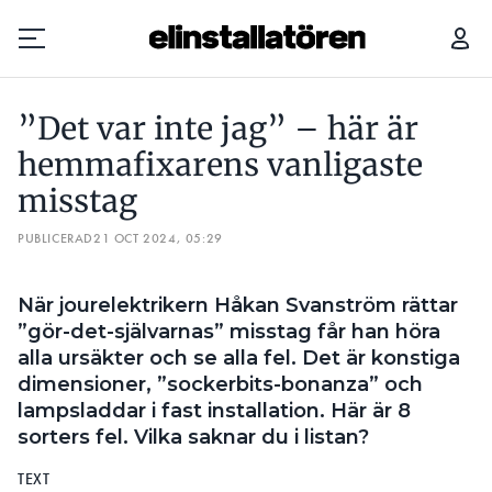
”DET VAR INTE JAG” – HÄR ÄR HEMMAFIXARENS VANLIGASTE MISSTAG
”Det var inte jag” – här är
Prenumerera
hemmafixarens vanligaste
misstag
Hantera prenumeration
PUBLICERAD
21 OCT 2024, 05:29
Lediga jobb
När jourelektrikern Håkan Svanström rättar
Annonsera
”gör-det-självarnas” misstag får han höra
alla ursäkter och se alla fel. Det är konstiga
Läs E-tidningen
dimensioner, ”sockerbits-bonanza” och
lampsladdar i fast installation. Här är 8
Om tidningen
sorters fel. Vilka saknar du i listan?
Kontakt
TEXT
Personuppgifter