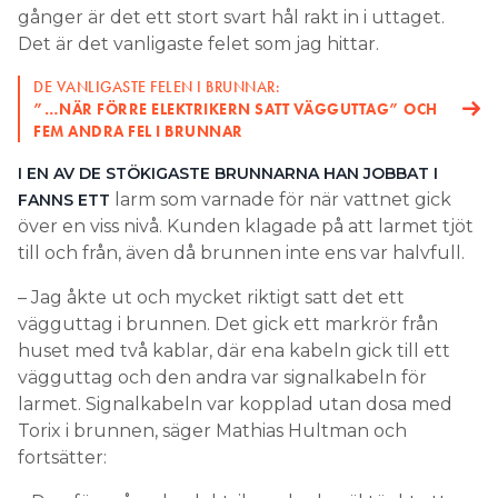
gånger är det ett stort svart hål rakt in i uttaget.
Det är det vanligaste felet som jag hittar.
DE VANLIGASTE FELEN I BRUNNAR:
”…NÄR FÖRRE ELEKTRIKERN SATT VÄGGUTTAG” OCH
FEM ANDRA FEL I BRUNNAR
I EN AV DE STÖKIGASTE BRUNNARNA HAN JOBBAT I
larm som varnade för när vattnet gick
FANNS ETT
över en viss nivå. Kunden klagade på att larmet tjöt
till och från, även då brunnen inte ens var halvfull.
– Jag åkte ut och mycket riktigt satt det ett
vägguttag i brunnen. Det gick ett markrör från
huset med två kablar, där ena kabeln gick till ett
vägguttag och den andra var signalkabeln för
larmet. Signalkabeln var kopplad utan dosa med
Torix i brunnen, säger Mathias Hultman och
fortsätter: