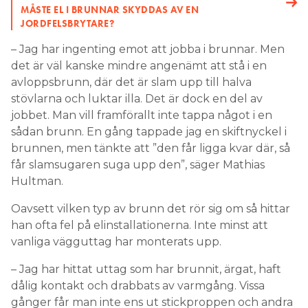
MÅSTE EL I BRUNNAR SKYDDAS AV EN
JORDFELSBRYTARE?
– Jag har ingenting emot att jobba i brunnar. Men
det är väl kanske mindre angenämt att stå i en
avloppsbrunn, där det är slam upp till halva
stövlarna och luktar illa. Det är dock en del av
jobbet. Man vill framförallt inte tappa något i en
sådan brunn. En gång tappade jag en skiftnyckel i
brunnen, men tänkte att ”den får ligga kvar där, så
får slamsugaren suga upp den”, säger Mathias
Hultman.
Oavsett vilken typ av brunn det rör sig om så hittar
han ofta fel på elinstallationerna. Inte minst att
vanliga vägguttag har monterats upp.
– Jag har hittat uttag som har brunnit, ärgat, haft
dålig kontakt och drabbats av varmgång. Vissa
gånger får man inte ens ut stickproppen och andra