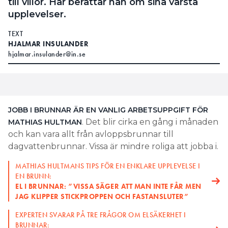
till villor. Här berättar han om sina värsta
upplevelser.
TEXT
HJALMAR INSULANDER
hjalmar.insulander@in.se
JOBB I BRUNNAR ÄR EN VANLIG ARBETSUPPGIFT FÖR
. Det blir cirka en gång i månaden
MATHIAS HULTMAN
och kan vara allt från avloppsbrunnar till
dagvattenbrunnar. Vissa är mindre roliga att jobba i.
MATHIAS HULTMANS TIPS FÖR EN ENKLARE UPPLEVELSE I
EN BRUNN:
EL I BRUNNAR: ”VISSA SÄGER ATT MAN INTE FÅR MEN
JAG KLIPPER STICKPROPPEN OCH FASTANSLUTER”
EXPERTEN SVARAR PÅ TRE FRÅGOR OM ELSÄKERHET I
BRUNNAR: