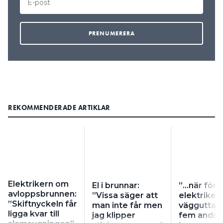
REKOMMENDERADE ARTIKLAR
Elektrikern om
El i brunnar:
”…när förr
avloppsbrunnen:
”Vissa säger att
elektrikern
”Skiftnyckeln får
man inte får men
vägguttag
ligga kvar till
jag klipper
fem andra f