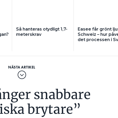
da kunder går på installatören eller affären där de
r flera led, säger Joakim Grafström.
e, fyra år att ta fram. Det kan upplevas som för
som vill nå ut snabbt med sina nya produkter.
Så hanteras otydligt 1,7-
Easee får grönt ljus
gan?
meterskrav
Schweiz – hur påv
gar, men Joakim Grafström ger fyra råd:
det processen i S
ingsföretag testa produkten. Det ger ingen
 om vad produkten klarar. Kolla vilka standarder
bra att klara. Vad saknas i produkten för att den
tre? ”Att bara berätta att en laddbox klarat fem
problem räcker inte, tyvärr. Det är ungefär som
 man åkt bil utan säkerhetsbälte och klarat sig.”
ånger snabbare
tyga Elsäkerhetsverket om att produkten är
tillräckligt underlag, berätta vilka tester som
e behövs någon komplettering för att produkten
ska brytare”
 standardiseringsarbetet och påverka