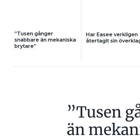
– Tråkigt är också att missnöj
köpt produkten, så det drabba
En ny standard tar upp till tr
lång tid av innovationsbolag 
”Tusen gånger
Har Easee verkligen
snabbare än mekaniska
återtagit sin överkla
Det finns inga direkta genvä
brytare”
Snabbast:
Låt ett provn
certifiering, men kunskap
som finns och vad som är 
ska bli lika bra eller bät
miljoner laddcykler utan 
att säga hur många gånger
säger Joakim Grafström.
”Tusen g
Rekommenderas:
Över
säker genom att skicka in 
gjorts, med mera. Kansk
än mekani
ska bli säker?
Mer långsiktigt:
Delta i