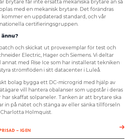
t ännu?
 batch och skickat ut provexemplar för test och
chneider Electric, Hager och Siemens. Vi deltar
nd annat med Rise Ice som har installerat tekniken
tyra strömflöden i sitt datacenter i Luleå.
 tyskt bolag bygga ett DC-microgrid med hjälp av
nätägare vill hantera obalanser som uppstår i deras
har skaffat solpaneler. Tanken är att brytare ska
 in på nätet och stänga av eller sänka tillförseln
r Charlotta Holmquist.
PRISAD – IGEN