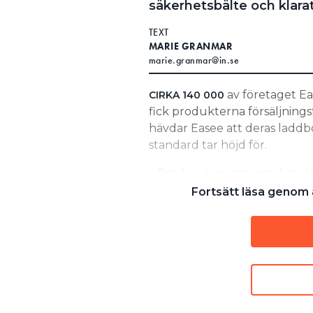
säkerhetsbälte och klarat
Search for:
TEXT
MARIE GRANMAR
marie.granmar@in.se
SEARCH
av företaget Eas
CIRKA 140 000
fick produkterna försäljningsf
hävdar Easee att deras laddb
standard tar höjd för.
– Det här är priset man betala
säger Knut Arve Johnsen, vice
Fortsätt läsa genom a
artiklar.
“Fördelen med regler
men den är inte er
skydd.”
JOAKIM GRAFSTRÖM, TEKNISK E