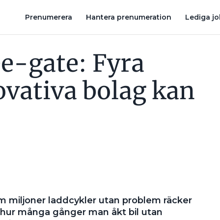
A BRYTARE”
HAR EASEE VERKLIGEN ÅTERTAGIT SIN ÖVERKLA
Prenumerera
Hantera prenumeration
Lediga j
ee-gate: Fyra
ovativa bolag kan
em miljoner laddcykler utan problem räcker
a hur många gånger man åkt bil utan