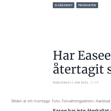
Har Easee
återtagit 
PUBLICERAD
11 APR 2024, 11:17
Bilden är ett montage. Foto: Förvaltningsrätten i Karlsta
Easee har inte återkallat
försäljningsförbud, det 
pressmeddelande i dag. B
frågade vi Förvaltningsrä