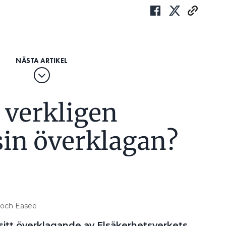
 verkligen
sin överklagan?
d och Easee
 sitt överklagande av Elsäkerhetsverkets
meddelar Elsäkerhetsverket i ett
lir förhandlingen av den 24 april? Det
tten i Karlstad om.