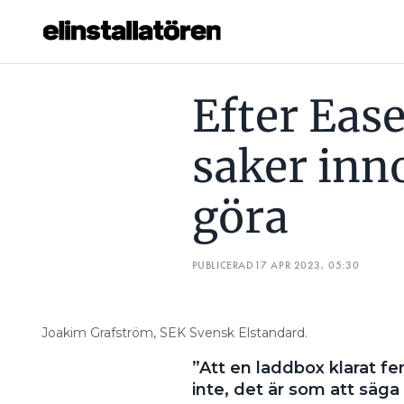
 BOLAG KAN GÖRA
”TUSEN GÅNGER SNABBARE ÄN MEKANISK
Efter Eas
Prenumerera
saker inn
Hantera prenumeration
göra
Lediga jobb
Annonsera
PUBLICERAD
17 APR 2023, 05:30
Läs E-tidningen
Joakim Grafström, SEK Svensk Elstandard.
Om tidningen
”Att en laddbox klarat f
Kontakt
inte, det är som att säg
Personuppgifter