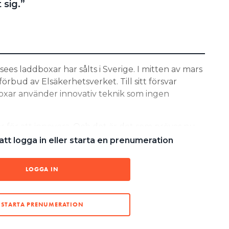
 sig.”
ees laddboxar har sålts i Sverige. I mitten av mars
örbud av Elsäkerhetsverket. Till sitt försvar
oxar använder innovativ teknik som ingen
r för att innovera. Och det är det som prövas nu,
 vd Hardware hos Easee, i en av Elinstallatörens
tt logga in eller starta en prenumeration
LOGGA IN
elektronik är att den inte är så dyr,
känd inom standardiseringen som ett
STARTA PRENUMERATION
XPERT HOS SEK SVENSK ELSTANDARD