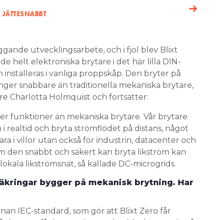
t saknas jordfelsbrytarlösning och DC-skydd som
ggande utvecklingsarbete, och i fjol blev Blixt
ard som utrustningen är deklarerad för, EN 61008-
de helt elektroniska brytare i det här lilla DIN-
tare monterade på DIN-skena. I Easees laddare
 installeras i vanliga proppskåp. Den bryter på
er snabbare än traditionella mekaniska brytare,
 Charlotta Holmquist och fortsätter:
ik är att den inte är så dyr, men den är inte
n som ett skydd, säger Joakim Grafström.
r funktioner än mekaniska brytare. Vår brytare
 realtid och bryta strömflödet på distans, något
ra i villor utan också för industrin, datacenter och
om den snabbt och säkert kan bryta likström kan
i lokala likströmsnät, så kallade DC-microgrids.
äkringar bygger på mekanisk brytning. Har
nnan IEC-standard, som gör att Blixt Zero får
år brytare får inte ersätta mekaniska brytare än så
pplas med en mekanisk brytare. Det förändras
t kommer en uppdaterad standard, och vår
nationella certifieringsgruppen.