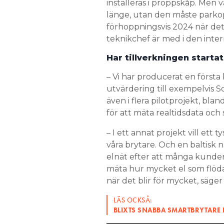
Har tillverkningen starta
– Vi har producerat en första
utvärdering till exempelvis S
även i flera pilotprojekt, bla
för att mäta realtidsdata och s
– I ett annat projekt vill ett
våra brytare. Och en baltisk 
elnät efter att många kunder 
mäta hur mycket el som flödar
när det blir för mycket, säge
LÄS OCKSÅ:
BLIXTS SNABBA SMARTBRYTARE 
ELSÄKERHET
PRODUKTER