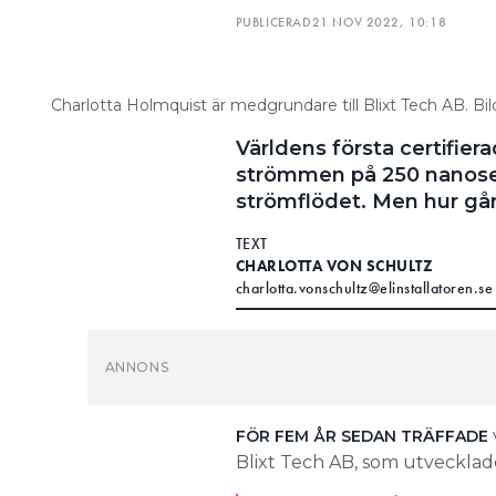
utvecklingen av nya stand
PUBLICERAD
21 NOV 2022, 10:18
dyrt. Då är det bra att p
Ger intäkter:
Finansiera
att sälja konsulttjänster 
Charlotta Holmquist är medgrundare till Blixt Tech AB. Bi
kan allt om detta”.
Världens första certifiera
tidiga
ELINSTALLATÖREN HAR
strömmen på 250 nanose
numera Blixt Tech, som tagit 
strömflödet. Men hur gå
Standarden för dvärgbrytare
TEXT
mekanisk brytning. Det har fö
CHARLOTTA VON SCHULTZ
Zero mot en annan IEC-standard
charlotta.vonschultz@elinstallatoren.se
men inte ersätta mekaniska br
en mekanisk brytare. Det ka
FÖR FEM ÅR SEDAN TRÄFFADE
standard förväntas bli klar. 
Blixt Tech AB, som utvecklade
internationella certifierings
LÄS REPORTAGET FRÅN 2017:
DIGITAL DVÄRGBRYTARE BRYTER
LÄS OCKSÅ:
”TUSEN GÅNGER SNABBARE ÄN
Hur gick det sen?