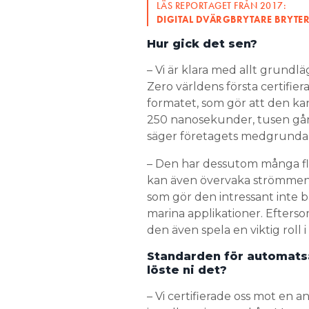
Dilemmat för Easee är att de
– Vi är klara med allt grundlä
uppfyller kraven i den stand
Zero världens första certifiera
1. Standarden är till för bry
formatet, som gör att den kan
används reläer i stället.
250 nanosekunder, tusen gång
säger företagets medgrundare
– Fördelen med reglerelektron
erkänd inom standardiseringe
– Den har dessutom många fle
kan även övervaka strömmen i
som gör den intressant inte ba
marina applikationer. Efters
den även spela en viktig roll 
Standarden för automats
löste ni det?
– Vi certifierade oss mot en a
installeras i proppskåp. Men v
länge, utan den måste parko
förhoppningsvis 2024 när de
teknikchef är med i den inter