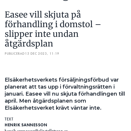
flera andra länder dragit igång egna granskningar.
Easee vill skjuta på
Men nu menar tillverkaren att de kan se ljuset i
förhandling i domstol –
tunneln. Detta då deras nya dokumentation, som
slipper inte undan
då ska påvisa att boxarna är säkra, övertygat
Schweiziska tillsynsorganet för
åtgärdsplan
marknadsövervakning (ESTI). Myndigheten
accepterar den nya dokumentationen vilket då
PUBLICERAD
15 DEC 2023, 11:19
innebär att försäljningen av laddboxarna kan
fortsätta. Alplandet är därmed det första att fatta
beslut efter granskning.
Elsäkerhetsverkets försäljningsförbud var
LÄS HELA HISTORIEN OM EASEE:
planerat att tas upp i förvaltningsrätten i
EASEE – HISTORIEN FRÅN MARKNADSLEDANDE TILL
januari. Easee vill nu skjuta förhandlingen till
SÄLJSTOPP
april. Men åtgärdsplanen som
Elsäkerhetsverket krävt väntar inte.
TILL INSTALLATÖREN:
9 SVAR OM EASEE-GATE: ”ÅK INTE UT OCH SÄTT TILL EN
TEXT
EXTRA JORDFELSBRYTARE”
HENRIK SANNESSON
henrik.sannesson@elinstallatoren.se
om