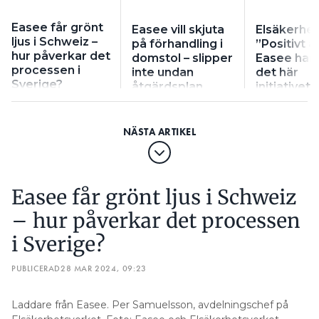
Easee får grönt
Easee vill skjuta
Elsäkerhet
ljus i Schweiz –
på förhandling i
”Positivt a
hur påverkar det
domstol – slipper
Easee har 
processen i
inte undan
det här
Sverige?
åtgärdsplan
initiativet”
Easee får grönt ljus i Schweiz
– hur påverkar det processen
i Sverige?
PUBLICERAD
28 MAR 2024, 09:23
Laddare från Easee. Per Samuelsson, avdelningschef på