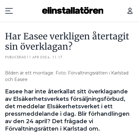
HAR EASEE VERKLIGEN ÅTERTAGIT SIN ÖVERKLAGAN?
Har Easee verkligen återtagit
Prenumerera
sin överklagan?
PUBLICERAD
Hantera prenumeration
11 APR 2024, 11:17
Lediga jobb
Bilden är ett montage. Foto: Förvaltningsrätten i Karlstad
och Easee
Annonsera
Easee har inte återkallat sitt överklagande
av Elsäkerhetsverkets försäljningsförbud,
Läs E-tidningen
det meddelar Elsäkerhetsverket i ett
pressmeddelande i dag. Blir förhandlingen
av den 24 april? Det frågade vi
Om tidningen
Förvaltningsrätten i Karlstad om.
Kontakt
Personuppgifter