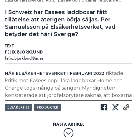
Elsäkerhetsverket. Foto: Easee och Elsäkerhetsverket.
I Schweiz har Easees laddboxar fått
tillåtelse att återigen börja säljas. Per
Samuelsson på Elsäkerhetsverket, vad
betyder det här i Sverige?
TEXT
FELIX BJÖRKLUND
felix.bjorklund@in.se
riktade
NÄR ELSÄKERHETSVERKET I FEBRUARI 2023
kritik mot Easees populära laddboxar Home och
Charge togs många på sängen. Myndigheten
konstaterade att jordfelsbrytare saknas, att boxarna
inte klarade överspänningsprovet och att
ELSÄKERHET
PRODUKTER
dokumentationen var bristande.
Easee dementerade, men upprinnelsen blev att
boxarna säljstoppades i mars 2023. Sedan dess har
det varit en långdragen process där utöver Sverige