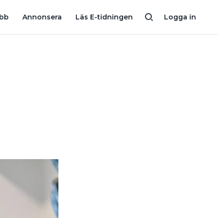
 MAN?”
”JAG BRUKAR SE EN DOSA ÖVERSPIKAD MED GIPS, INTE
obb
Annonsera
Läs E-tidningen
Logga in