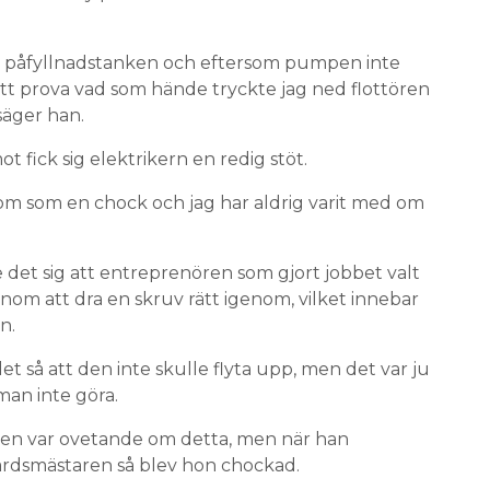
på påfyllnadstanken och eftersom pumpen inte
 att prova vad som hände tryckte jag ned flottören
säger han.
 fick sig elektrikern en redig stöt.
om som en chock och jag har aldrig varit med om
 det sig att entreprenören som gjort jobbet valt
 genom att dra en skruv rätt igenom, vilket innebar
n.
t så att den inte skulle flyta upp, men det var ju
 man inte göra.
den var ovetande om detta, men när han
gårdsmästaren så blev hon chockad.