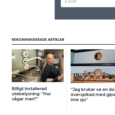
REKOMMENDERADE ARTIKLAR
Billigt installerad
”Jag brukar se en do
utebelysning: ”Hur
överspikad med gips
vågar man?”
inte sju”