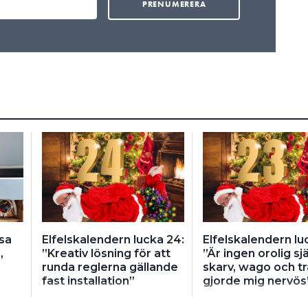
sa
Elfelskalendern lucka 24:
Elfelskalendern lu
,
”Kreativ lösning för att
”Är ingen orolig sj
runda reglerna gällande
skarv, wago och tr
fast installation”
gjorde mig nervös