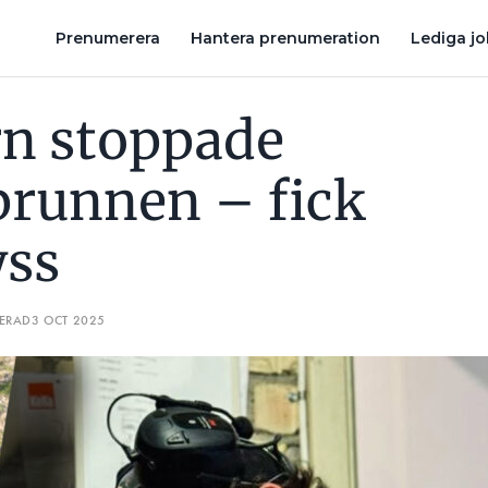
JÄL KYSS
BILLIGT INSTALLERAD UTEBELYSNING: ”HUR VÅGAR
Prenumerera
Hantera prenumeration
Lediga j
rn stoppade
brunnen – fick
yss
TERAD
3 OCT 2025