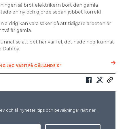
ningen så bröt elektrikern bort den gamla
mtade en ny och gjorde sedan jobbet korrekt.
n aldrig kan vara säker på att tidigare arbeten är
 två år gamla.
kunnat se att det här var fel, det hade nog kunnat
e Dahlby.
NG JAG VARIT PÅ GÄLLANDE X”
v och få nyheter, tips och bevakningar rakt ner i