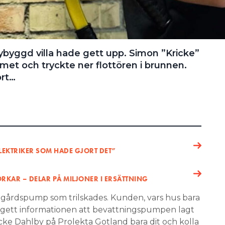
byggd villa hade gett upp. Simon ”Kricke”
met och tryckte ner flottören i brunnen.
ort…
ELEKTRIKER SOM HADE GJORT DET”
RKAR – DELAR PÅ MILJONER I ERSÄTTNING
ädgårdspump som trilskades. Kunden, vars hus bara
 gett informationen att bevattningspumpen lagt
ricke Dahlby på Prolekta Gotland bara dit och kolla