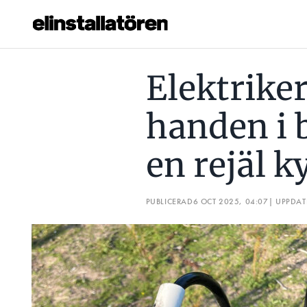
ELEKTRIKERN STOPPADE HANDEN I BRUNNEN – FICK EN RE
Elektrike
Prenumerera
handen i 
Hantera prenumeration
en rejäl k
Lediga jobb
Annonsera
PUBLICERAD
6 OCT 2025, 04:07
| UPPDA
Läs E-tidningen
Om tidningen
Kontakt
Personuppgifter