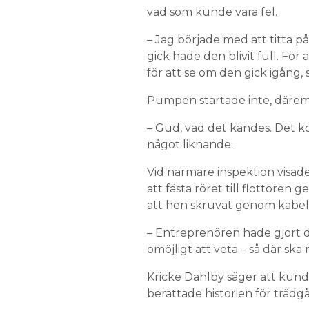
vad som kunde vara fel.
– Jag började med att titta 
gick hade den blivit full. För
för att se om den gick igång, 
Pumpen startade inte, däremot
– Gud, vad det kändes. Det k
något liknande.
Vid närmare inspektion visade
att fästa röret till flottören
att hen skruvat genom kabel
– Entreprenören hade gjort de
omöjligt att veta – så där ska
Kricke Dahlby säger att kun
berättade historien för träd