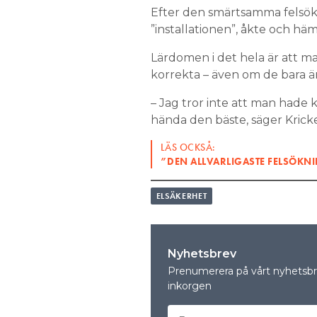
Efter den smärtsamma felsök
”installationen”, åkte och hä
Lärdomen i det hela är att ma
korrekta – även om de bara är
– Jag tror inte att man hade 
hända den bäste, säger Krick
LÄS OCKSÅ:
”DEN ALLVARLIGASTE FELSÖKNI
ELSÄKERHET
Nyhetsbrev
Prenumerera på vårt nyhetsbre
inkorgen