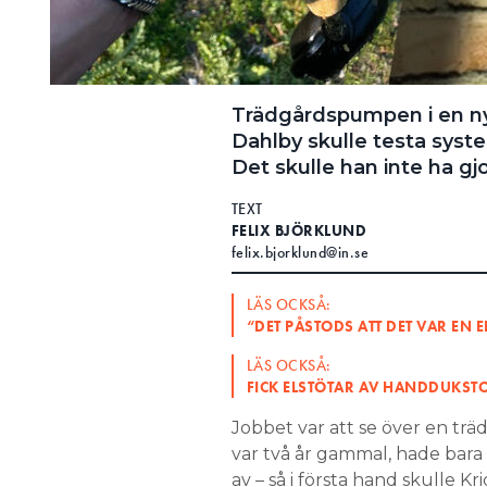
Trädgårdspumpen i en ny
Dahlby skulle testa syste
Det skulle han inte ha gj
TEXT
FELIX BJÖRKLUND
felix.bjorklund@in.se
LÄS OCKSÅ:
“DET PÅSTODS ATT DET VAR EN 
LÄS OCKSÅ:
FICK ELSTÖTAR AV HANDDUKSTO
Jobbet var att se över en tr
var två år gammal, hade bara
av – så i första hand skulle K