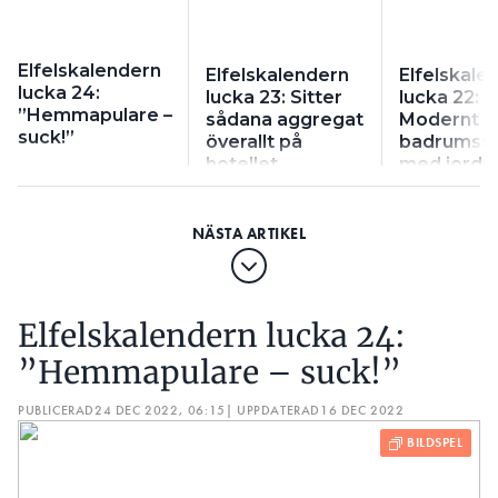
Elfelskalendern
Elfelskalendern
Elfelskale
lucka 24:
lucka 23: Sitter
lucka 22:
”Hemmapulare –
sådana aggregat
Modernt
suck!”
överallt på
badrumss
hotellet
med jordat
på gammal
ledarinstal
Elfelskalendern lucka 24:
”Hemmapulare – suck!”
PUBLICERAD
24 DEC 2022, 06:15
| UPPDATERAD
16 DEC 2022