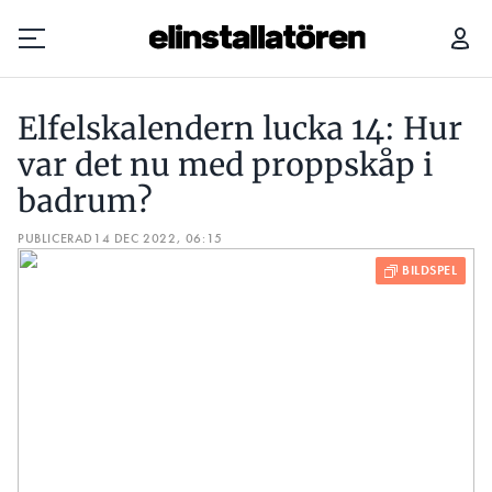
ELFELSKALENDERN LUCKA 14: HUR VAR DET NU MED PROPPSKÅP I BADRUM?
Elfelskalendern lucka 14: Hur
Prenumerera
var det nu med proppskåp i
badrum?
Hantera prenumeration
PUBLICERAD
14 DEC 2022, 06:15
Lediga jobb
Annonsera
Läs E-tidningen
Om tidningen
Kontakt
Personuppgifter