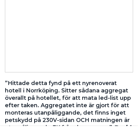
”Hittade detta fynd på ett nyrenoverat
hotell i Norrköping. Sitter sådana aggregat
överallt på hotellet, för att mata led-list upp
efter taken. Aggregatet inte är gjort för att
monteras utanpåliggande, det finns inget
petskydd på 230V-sidan OCH matningen är
utanpåliggande FK från dosan ovan.”
David
Andersson