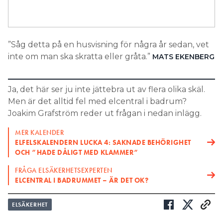
Search for:
”Såg detta på en husvisning för några år sedan, vet
inte om man ska skratta eller gråta.”
MATS EKENBERG
SEARCH
Ja, det här ser ju inte jättebra ut av flera olika skäl.
Men är det alltid fel med elcentral i badrum?
Joakim Grafström reder ut frågan i nedan inlägg.
MER KALENDER
ELFELSKALENDERN LUCKA 4: SAKNADE BEHÖRIGHET
OCH ”HADE DÅLIGT MED KLAMMER”
FRÅGA ELSÄKERHETSEXPERTEN
ELCENTRAL I BADRUMMET – ÄR DET OK?
ELSÄKERHET