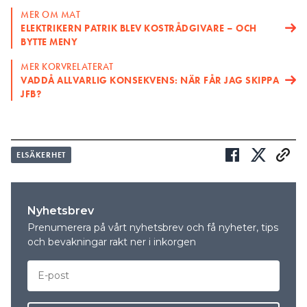
MER OM MAT
ELEKTRIKERN PATRIK BLEV KOSTRÅDGIVARE – OCH
BYTTE MENY
MER KORVRELATERAT
VADDÅ ALLVARLIG KONSEKVENS: NÄR FÅR JAG SKIPPA
JFB?
ELSÄKERHET
Nyhetsbrev
Prenumerera på vårt nyhetsbrev och få nyheter, tips
och bevakningar rakt ner i inkorgen