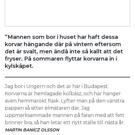
Search for:
SEARCH
”Mannen som bor i huset har haft dessa
korvar hängande där på vintern eftersom
det är svalt, men ändå inte så kallt att det
fryser. På sommaren flyttar korvarna in i
kylskåpet.
Jag bor i Ungern och det är här i Budapest.
Korvarna är hemlagade kolbász, och här hänger
även hemmarökt fläsk. Lyfter man på den vänstra
pappen så sitter elmätaren där. Jag
uppmärksammade mannen på faran med att fett
brinner bra, så han letar ett nytt ställe till nästa år.
MARTIN BANICZ OLSSON