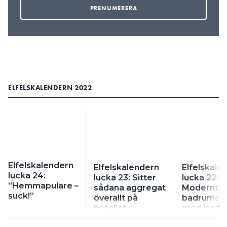
ELFELSKALENDERN 2022
Elfelskalendern
Elfelskalendern
Elfelskale
lucka 24:
lucka 23: Sitter
lucka 22:
”Hemmapulare –
sådana aggregat
Modernt
suck!”
överallt på
badrumss
hotellet
med jordat
på gammal