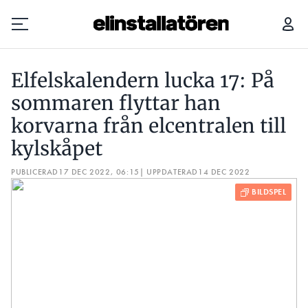
ELFELSKALENDERN LUCKA 17: PÅ SOMMAREN FLYTTAR HAN KORVARNA FRÅN ELCENTRALEN TILL KYLSKÅPET
Elfelskalendern lucka 17: På
Prenumerera
sommaren flyttar han
korvarna från elcentralen till
Hantera prenumeration
kylskåpet
Lediga jobb
PUBLICERAD
17 DEC 2022, 06:15
| UPPDATERAD
14 DEC 2022
Annonsera
Läs E-tidningen
Om tidningen
Kontakt
Personuppgifter