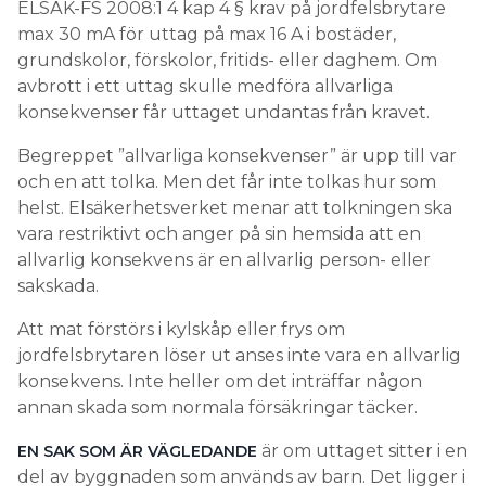
ELSÄK-FS 2008:1 4 kap 4 § krav på jordfelsbrytare
max 30 mA för uttag på max 16 A i bostäder,
grundskolor, förskolor, fritids- eller daghem. Om
avbrott i ett uttag skulle medföra allvarliga
konsekvenser får uttaget undantas från kravet.
Begreppet ”allvarliga konsekvenser” är upp till var
och en att tolka. Men det får inte tolkas hur som
helst. Elsäkerhetsverket menar att tolkningen ska
vara restriktivt och anger på sin hemsida att en
allvarlig konsekvens är en allvarlig person- eller
sakskada.
Att mat förstörs i kylskåp eller frys om
jordfelsbrytaren löser ut anses inte vara en allvarlig
konsekvens. Inte heller om det inträffar någon
annan skada som normala försäkringar täcker.
är om uttaget sitter i en
EN SAK SOM ÄR VÄGLEDANDE
del av byggnaden som används av barn. Det ligger i