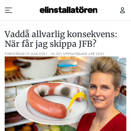
VADDÅ ALLVARLIG KONSEKVENS: NÄR FÅR JAG SKIPPA JFB?
Vaddå allvarlig konsekvens:
Prenumerera
När får jag skippa JFB?
PUBLICERAD
Hantera prenumeration
19 MAR 2021, 16:35
| UPPDATERAD
8 APR 2021
Lediga jobb
Annonsera
Läs E-tidningen
Om tidningen
Kontakt
Personuppgifter