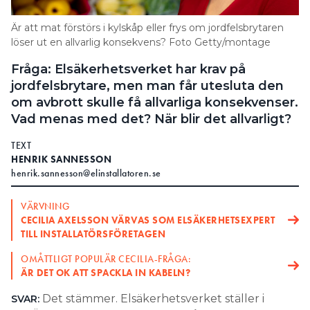
Search for:
Är att mat förstörs i kylskåp eller frys om jordfelsbrytaren
löser ut en allvarlig konsekvens? Foto Getty/montage
Fråga: Elsäkerhetsverket har krav på
SEARCH
jordfelsbrytare, men man får utesluta den
om avbrott skulle få allvarliga konsekvenser.
Vad menas med det? När blir det allvarligt?
TEXT
HENRIK SANNESSON
henrik.sannesson@elinstallatoren.se
VÄRVNING
CECILIA AXELSSON VÄRVAS SOM ELSÄKERHETSEXPERT
TILL INSTALLATÖRSFÖRETAGEN
OMÅTTLIGT POPULÄR CECILIA-FRÅGA:
ÄR DET OK ATT SPACKLA IN KABELN?
Det stämmer. Elsäkerhetsverket ställer i
SVAR: