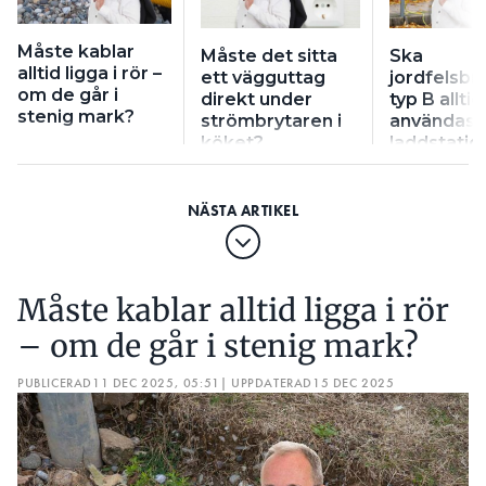
Måste kablar
Måste det sitta
Ska
alltid ligga i rör –
ett vägguttag
jordfelsbr
om de går i
direkt under
typ B alltid
stenig mark?
strömbrytaren i
användas ti
köket?
laddstatio
Måste kablar alltid ligga i rör
– om de går i stenig mark?
PUBLICERAD
11 DEC 2025, 05:51
| UPPDATERAD
15 DEC 2025