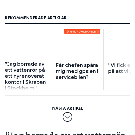
REKOMMENDERADE ARTIKLAR
FÖR PRENUMERANTER
”Jag borrade av
Får chefen spåra
”Vi fick ett
ett vattenrör på
mig med gps:en i
på att vi g
ett nyrenoverat
servicebilen?
kontor i Skrapan
i Stockholm”