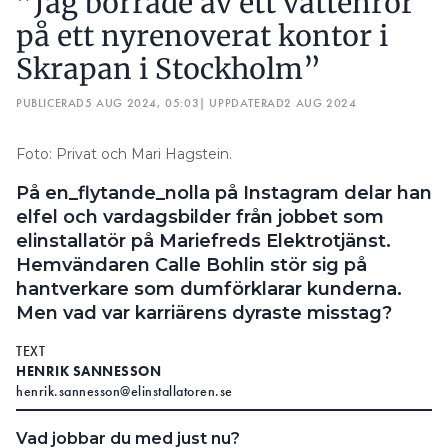
”Jag borrade av ett vattenrör
på ett nyrenoverat kontor i
Skrapan i Stockholm”
PUBLICERAD
5 AUG 2024, 05:03
| UPPDATERAD
2 AUG 2024
Foto: Privat och Mari Hagstein.
På en_flytande_nolla på Instagram delar han
elfel och vardagsbilder från jobbet som
elinstallatör på Mariefreds Elektrotjänst.
Hemvändaren Calle Bohlin stör sig på
hantverkare som dumförklarar kunderna.
Men vad var karriärens dyraste misstag?
TEXT
HENRIK SANNESSON
henrik.sannesson@elinstallatoren.se
Vad jobbar du med just nu?