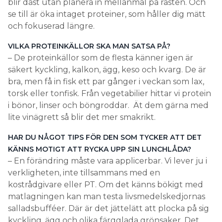
blir däst utan planera in mellanmål på rasten. Och
se till är öka intaget proteiner, som håller dig mätt
och fokuserad längre.
VILKA PROTEINKÄLLOR SKA MAN SATSA PÅ?
– De proteinkällor som de flesta känner igen är
säkert kyckling, kalkon, ägg, keso och kvarg. De är
bra, men få in fisk ett par gånger i veckan som lax,
torsk eller tonfisk. Från vegetabilier hittar vi protein
i bönor, linser och böngroddar. Ät dem gärna med
lite vinägrett så blir det mer smakrikt.
HAR DU NÅGOT TIPS FÖR DEN SOM TYCKER ATT DET
KÄNNS MOTIGT ATT RYCKA UPP SIN LUNCHLÅDA?
– En förändring måste vara applicerbar. Vi lever ju i
verkligheten, inte tillsammans med en
kostrådgivare eller PT. Om det känns bökigt med
matlagningen kan man testa livsmedelskedjornas
salladsbufféer. Där är det jättelätt att plocka på sig
kyckling, ägg och olika färgglada grönsaker. Det