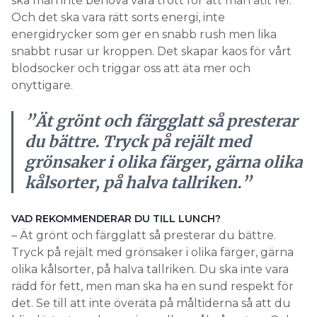
ska man inte behöva vara trött för att man ätit fel.
Och det ska vara rätt sorts energi, inte
energidrycker som ger en snabb rush men lika
snabbt rusar ur kroppen. Det skapar kaos för vårt
blodsocker och triggar oss att äta mer och
onyttigare.
”Ät grönt och färgglatt så presterar
du bättre. Tryck på rejält med
grönsaker i olika färger, gärna olika
kålsorter, på halva tallriken.”
VAD REKOMMENDERAR DU TILL LUNCH?
– Ät grönt och färgglatt så presterar du bättre.
Tryck på rejält med grönsaker i olika färger, gärna
olika kålsorter, på halva tallriken. Du ska inte vara
rädd för fett, men man ska ha en sund respekt för
det. Se till att inte överäta på måltiderna så att du