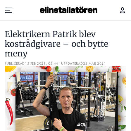
ELEKTRIKERN PATRIK BLEV KOSTRÅDGIVARE – OCH BYTTE MENY
Elektrikern Patrik blev
Prenumerera
kostrådgivare – och bytte
meny
Hantera prenumeration
PUBLICERAD
15 FEB 2021, 05:44
| UPPDATERAD
22 MAR 2021
Lediga jobb
Annonsera
Läs E-tidningen
Om tidningen
Kontakt
Personuppgifter