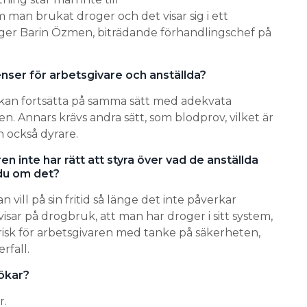
man brukat droger och det visar sig i ett
äger Barin Özmen, biträdande förhandlingschef på
ser för arbetsgivare och anställda?
vi kan fortsätta på samma sätt med adekvata
n. Annars krävs andra sätt, som blodprov, vilket är
 också dyrare.
n inte har rätt att styra över vad de anställda
 du om det?
 vill på sin fritid så länge det inte påverkar
 visar på drogbruk, att man har droger i sitt system,
isk för arbetsgivaren med tanke på säkerheten,
rfall.
ökar?
r.