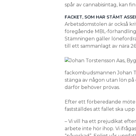
spår av cannabisintag, kan fin
FACKET, SOM HAR STÄMT ASS
Arbetsdomstolen är också krit
föregående MBL-förhandling
Stämningen gäller lönefordra
till ett sammanlagt av nära 2
fackombudsmannen Johan Tors
stänga av någon utan lön på 
därför behöver prövas.
Efter ett förberedande möte i 
fastställdes att fallet ska upp 
– Vi vill ha ett prejudikat eft
arbete inte hör ihop. Vi ifrå
“påverkad”. Enligt vår uppfatt