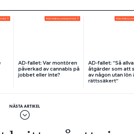
NTER
FÖR PRENUMERANTER
FÖR PRENUM
e
AD-fallet: Var montören
AD-fallet: ”Så allva
påverkad av cannabis på
åtgärder som att 
jobbet eller inte?
av någon utan lön 
rättssäkert”