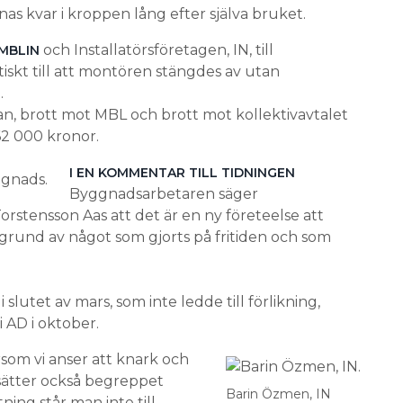
nas kvar i kroppen lång efter själva bruket.
och Installatörsföretagen, IN, till
EMBLIN
iskt till att montören stängdes av utan
.
n, brott mot MBL och brott mot kollektivavtalet
62 000 kronor.
I EN KOMMENTAR TILL TIDNINGEN
Byggnadsarbetaren säger
tensson Aas att det är en ny företeelse att
grund av något som gjorts på fritiden och som
slutet av mars, som inte ledde till förlikning,
i AD i oktober.
ersom vi anser att knark och
gasätter också begreppet
Barin Özmen, IN
ning står man inte till