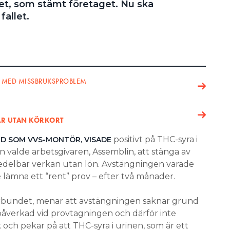
cket, som stämt företaget. Nu ska
allet.
 MED MISSBRUKSPROBLEM
 ÅR UTAN KÖRKORT
positivt på THC-syra i
LD SOM VVS-MONTÖR, VISADE
n valde arbetsgivaren, Assemblin, att stänga av
delbar verkan utan lön. Avstängningen varade
 lämna ett “rent” prov – efter två månader.
rbundet, menar att avstängningen saknar grund
åverkad vid provtagningen och därför inte
och pekar på att THC-syra i urinen, som är ett