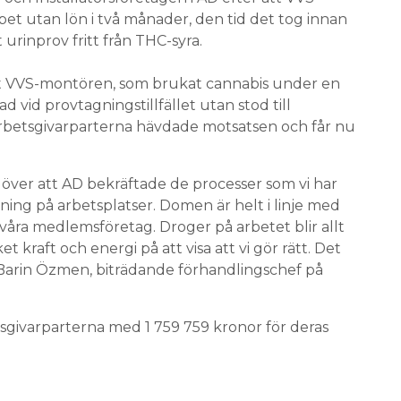
et utan lön i två månader, den tid det tog innan
rinprov fritt från THC-syra.
t VVS-montören, som brukat cannabis under en
d vid provtagningstillfället utan stod till
Arbetsgivarparterna hävdade motsatsen och får nu
d över att AD bekräftade de processer som vi har
ing på arbetsplatser. Domen är helt i linje med
 våra medlemsföretag. Droger på arbetet blir allt
t kraft och energi på att visa att vi gör rätt. Det
er Barin Özmen, biträdande förhandlingschef på
sgivarparterna med 1 759 759 kronor för deras