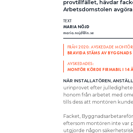
provtillfället, hävdar fa
Search for:
Arbetsdomstolen avgöra f
TEXT
MARIA NÖJD
maria.nojd@in.se
SEARCH
FRÅN 2020: AVSKEDADE MONTÖR
BRAVIDA STÄMS AV BYGGNADS
AVSKEDADES:
MONTÖR KÖRDE FIRMABIL I 14
NÄR INSTALLATÖREN, ANSTÄL
urinprovet efter julledighete
honom från arbetet med ome
tills dess att montören kunde
Facket, Byggnadsarbetarefö
eftersom montören inte var p
utgjorde någon säkerhetsrisk 