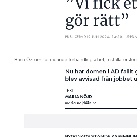
”Vi fick et
gör rätt”
PUBLICERAD
19 JUN 2024, 14:50
| UPPD
Barin Özmen, biträdande förhandlingschef, Installatörsf
Nu har domen i AD falli
blev avvisad från jobbet 
TEXT
MARIA NÖJD
maria.nojd@in.se
BYGGNADS STÄMDE ASSEMBLI