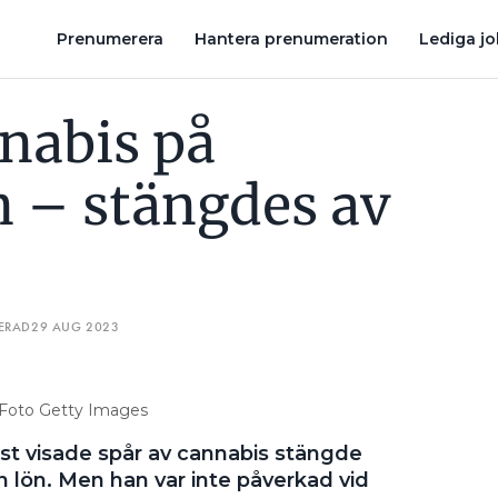
ÖN
”VI FICK ETT KVITTO PÅ ATT VI GÖR RÄTT”
AD-FALLET: ”
Prenumerera
Hantera prenumeration
Lediga j
nabis på
 – stängdes av
ERAD
29 AUG 2023
 Foto Getty Images
est visade spår av cannabis stängde
lön. Men han var inte påverkad vid