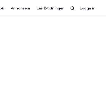
VI KAN INTE TILLÅTA PERSONER MED POSITIVT DROGTEST PÅ ARBETS
obb
Annonsera
Läs E-tidningen
Logga in