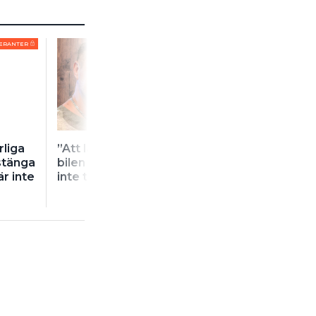
ERANTER
rliga
”Att lägga knivarna i
Traversförare f
stänga
bilen varje gång lär man
elektriker i saxli
är inte
inte tänka på”