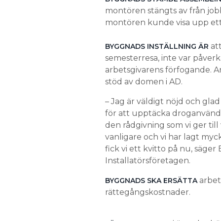
montören stängts av från jobb
montören kunde visa upp ett u
at
BYGGNADS INSTÄLLNING ÄR
semesterresa, inte var påverka
arbetsgivarens förfogande. 
stöd av domen i AD.
– Jag är väldigt nöjd och gla
för att upptäcka droganvändn
den rådgivning som vi ger till
vanligare och vi har lagt mycke
fick vi ett kvitto på nu, säg
Installatörsföretagen.
arbet
BYGGNADS SKA ERSÄTTA
rättegångskostnader.