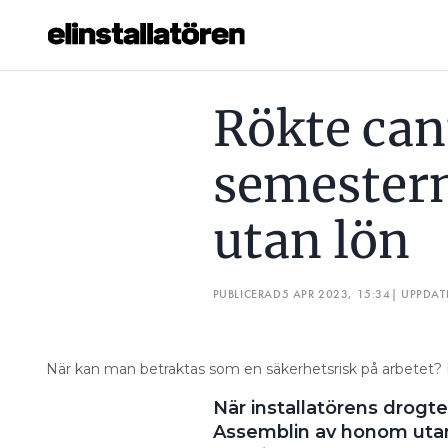
RÖKTE CANNABIS PÅ SEMESTERN – STÄNGDES AV UTAN L
Rökte can
Prenumerera
semestern
Hantera prenumeration
utan lön
Lediga jobb
Annonsera
PUBLICERAD
5 APR 2023, 15:34
| UPPDAT
Läs E-tidningen
När kan man betraktas som en säkerhetsrisk på arbetet?
Om tidningen
När installatörens drogt
Kontakt
Assemblin av honom utan 
Personuppgifter