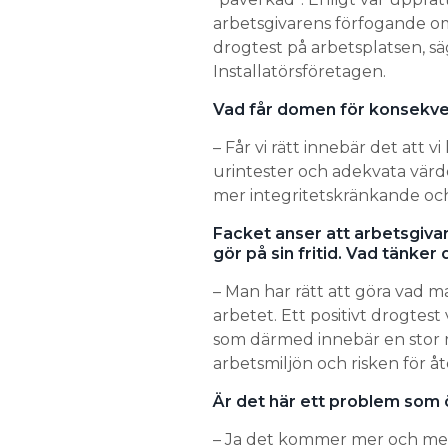
arbetsgivarens förfogande om 
drogtest på arbetsplatsen, s
Installatörsföretagen.
Vad får domen för konsekven
– Får vi rätt innebär det att 
urintester och adekvata värde
mer integritetskränkande och
Facket anser att arbetsgivare
gör på sin fritid. Vad tänker
– Man har rätt att göra vad man
arbetet. Ett positivt drogtest
som därmed innebär en stor r
arbetsmiljön och risken för åte
Är det här ett problem som 
– Ja det kommer mer och me