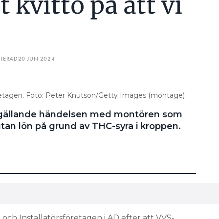
t kvitto på att vi
ATERAD
20 JUN 2024
öretagen. Foto: Peter Knutson/Getty Images (montage)
t gällande händelsen med montören som
utan lön på grund av THC-syra i kroppen.
och Installatörsföretagen i AD efter att VVS-
N