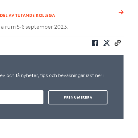
NDEL AV TUTANDE KOLLEGA
a rum 5-6 september 2023.
v och få nyheter, tips och bevakningar rakt ner i