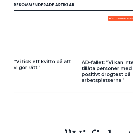
REKOMMENDERADE ARTIKLAR
FÖR PRENUMERA
”Vi fick ett kvitto på att
AD-fallet: ”Vi kan int
vi gör rätt”
tillåta personer med
positivt drogtest på
arbetsplatserna”