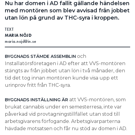
Nu har domen i AD fallit gällande händelsen
med montören som blev avvisad från jobbet
utan lön på grund av THC-syra i kroppen.
TEXT
MARIA NÖJD
maria.nojd@in.se
och
BYGGNADS STÄMDE ASSEMBLIN
Installatörsföretagen i AD efter att VVS-montören
stängts av från jobbet utan lön i två månader, den
tid det tog innan montören kunde visa upp ett
urinprov fritt från THC-syra.
att VVS-montören, som
BYGGNADS INSTÄLLNING ÄR
brukat cannabis under en semesterresa, inte var
påverkad vid provtagningstillfället utan stod till
arbetsgivarens förfogande. Arbetsgivarparterna
hävdade motsatsen och får nu stöd av domen i AD.