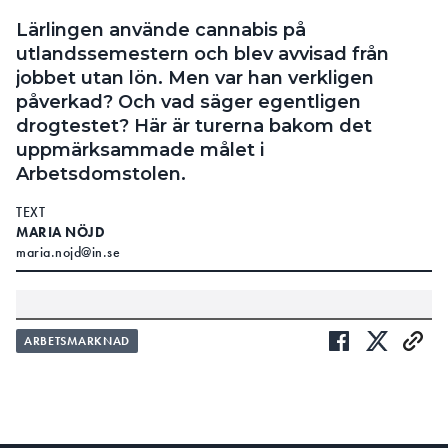
Lärlingen använde cannabis på
utlandssemestern och blev avvisad från
jobbet utan lön. Men var han verkligen
påverkad? Och vad säger egentligen
drogtestet? Här är turerna bakom det
uppmärksammade målet i
Arbetsdomstolen.
TEXT
MARIA NÖJD
maria.nojd@in.se
ARBETSMARKNAD
INSTALLATÖRSFÖRETAGEN:
AD-FALLET: ”VI KAN INTE TILLÅTA PERSONER MED
POSITIVT DROGTEST PÅ ARBETSPLATSERNA”
BYGGNADS: