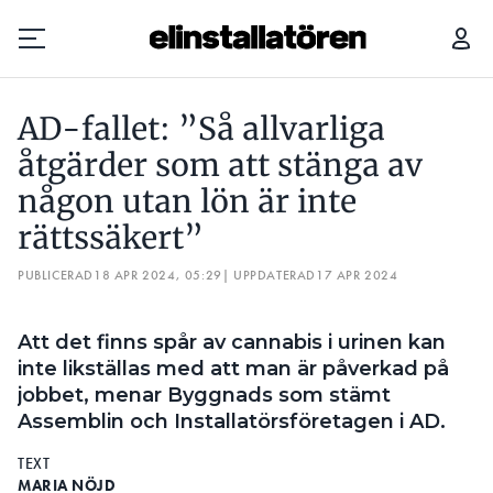
”VI FICK ETT KVITTO PÅ ATT VI GÖR RÄTT”
AD-fallet: ”Så allvarliga
Prenumerera
åtgärder som att stänga av
någon utan lön är inte
Hantera prenumeration
rättssäkert”
Lediga jobb
PUBLICERAD
18 APR 2024, 05:29
| UPPDATERAD
17 APR 2024
Annonsera
Att det finns spår av cannabis i urinen kan
Läs E-tidningen
inte likställas med att man är påverkad på
jobbet, menar Byggnads som stämt
Assemblin och Installatörsföretagen i AD.
Om tidningen
Kontakt
TEXT
Personuppgifter
MARIA NÖJD