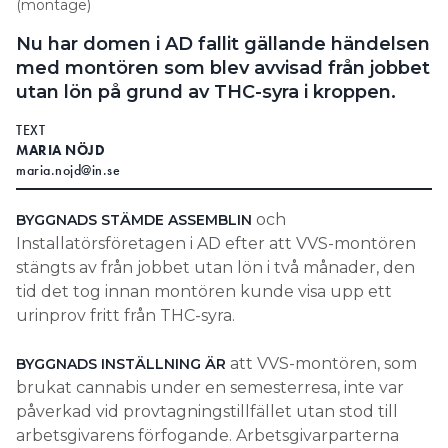
(montage)
stöd till den som vill komma till rätta med sitt
missbruk och att utbilda arbetsledande personal i
Nu har domen i AD fallit gällande händelsen
hur man kan se tecken på att någon är påverkad är
med montören som blev avvisad från jobbet
också ett bra alternativ.
utan lön på grund av THC-syra i kroppen.
FRÅN 2023:
TEXT
RÖKTE CANNABIS PÅ SEMESTERN – STÄNGDES AV
MARIA NÖJD
UTAN LÖN
maria.nojd@in.se
Vad kommer domen att få för konsekvenser?
och
BYGGNADS STÄMDE ASSEMBLIN
– Testa ska man göra eftersom man behöver kunna
Installatörsföretagen i AD efter att VVS-montören
agera med exempelvis rehabilitering om någon har
stängts av från jobbet utan lön i två månader, den
beroendeproblem. Men det behöver klargöras
tid det tog innan montören kunde visa upp ett
vilken testmetod som ska användas och vad man
urinprov fritt från THC-syra.
gör med resultaten. Att bara stänga av någon och
vänta på rätt nivåer på testvärden räcker inte, anser
att VVS-montören, som
BYGGNADS INSTÄLLNING ÄR
vi.
brukat cannabis under en semesterresa, inte var
påverkad vid provtagningstillfället utan stod till
arbetsgivarens förfogande. Arbetsgivarparterna