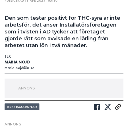
PUBLICERAD
18 APR 2024, 05:30
Den som testar positivt för THC-syra är inte
arbetsför, det anser Installatörsföretagen
som i tvisten i AD tycker att företaget
gjorde rätt som avvisade en lärling från
arbetet utan lön i två månader.
TEXT
MARIA NÖJD
maria.nojd@in.se
BAKGRUND:
AD-FALLET: VAR MONTÖREN PÅVERKAD AV CANNABIS
PÅ JOBBET ELLER INTE?
BYGGNADS:
ARBETSMARKNAD
AD-FALLET: ”SÅ ALLVARLIGA ÅTGÄRDER SOM ATT
STÄNGA AV NÅGON UTAN LÖN ÄR INTE RÄTTSSÄKERT”
när de ansett att
ASSEMBLIN AGERADE RÄTT