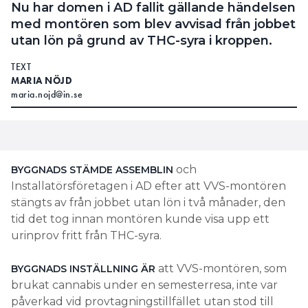
Nu har domen i AD fallit gällande händelsen
med montören som blev avvisad från jobbet
utan lön på grund av THC-syra i kroppen.
TEXT
MARIA NÖJD
maria.nojd@in.se
och
BYGGNADS STÄMDE ASSEMBLIN
Installatörsföretagen i AD efter att VVS-montören
stängts av från jobbet utan lön i två månader, den
tid det tog innan montören kunde visa upp ett
urinprov fritt från THC-syra.
att VVS-montören, som
BYGGNADS INSTÄLLNING ÄR
brukat cannabis under en semesterresa, inte var
påverkad vid provtagningstillfället utan stod till