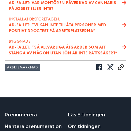
AD-FALLET: VAR MONTÖREN PÅVERKAD AV CANNABIS
PÅ JOBBET ELLER INTE?
INSTALLATÖRSFÖRETAGEN:
AD-FALLET: ”VI KAN INTE TILLÅTA PERSONER MED
POSITIVT DROGTEST PÅ ARBETSPLATSERNA”
BYGGNADS:
AD-FALLET: ”SÅ ALLVARLIGA ÅTGÄRDER SOM ATT
STÄNGA AV NÅGON UTAN LÖN ÄR INTE RÄTTSSÄKERT”
ARBETSMARKNAD
Prenumerera
Läs E-tidningen
Hantera prenumeration
Om tidningen