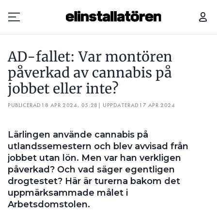
AD-FALLET: VAR MONTÖREN PÅVERKAD AV CANNABIS PÅ JOBBET ELLER INTE?
”VI 
AD-fallet: Var montören
Prenumerera
påverkad av cannabis på
jobbet eller inte?
Hantera prenumeration
PUBLICERAD
18 APR 2024, 05:28
| UPPDATERAD
17 APR 2024
Lediga jobb
Lärlingen använde cannabis på
Annonsera
utlandssemestern och blev avvisad från
jobbet utan lön. Men var han verkligen
Läs E-tidningen
påverkad? Och vad säger egentligen
drogtestet? Här är turerna bakom det
Om tidningen
uppmärksammade målet i
Kontakt
Arbetsdomstolen.
Personuppgifter