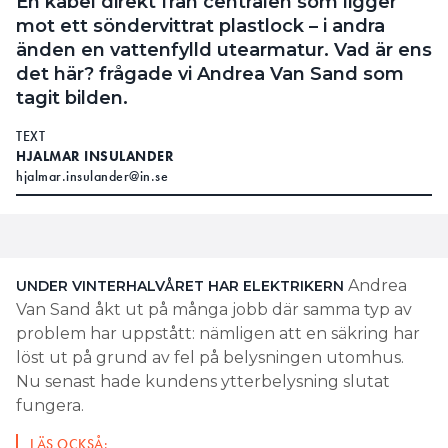
En kabel direkt från centralen som ligger
mot ett söndervittrat plastlock – i andra
änden en vattenfylld utearmatur. Vad är ens
det här? frågade vi Andrea Van Sand som
tagit bilden.
TEXT
HJALMAR INSULANDER
hjalmar.insulander@in.se
Andrea
UNDER VINTERHALVÅRET HAR
ELEKTRIKERN
Van Sand åkt ut på många jobb där samma typ av
problem har uppstått: nämligen att en säkring har
löst ut på grund av fel på belysningen utomhus.
Nu senast hade kundens ytterbelysning slutat
fungera.
LÄS OCKSÅ: