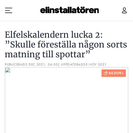
ELFELSKALENDERN LUCKA 2: ”SKULLE FÖRESTÄLLA NÅGON SORTS MATNING TILL SPOTTAR”
Elfelskalendern lucka 2:
Prenumerera
”Skulle föreställa någon sorts
matning till spottar”
Hantera prenumeration
PUBLICERAD
2 DEC 2021, 06:00
| UPPDATERAD
30 NOV 2021
Lediga jobb
Annonsera
Läs E-tidningen
Om tidningen
Kontakt
Personuppgifter