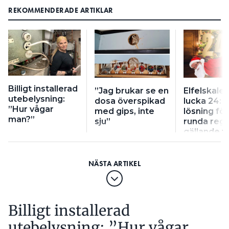
REKOMMENDERADE ARTIKLAR
Billigt installerad
”Jag brukar se en
Elfelskale
utebelysning:
dosa överspikad
lucka 24: ”
”Hur vågar
med gips, inte
lösning för
man?”
sju”
runda regl
gällande f
installatio
Billigt installerad
utebelysning: ”Hur vågar