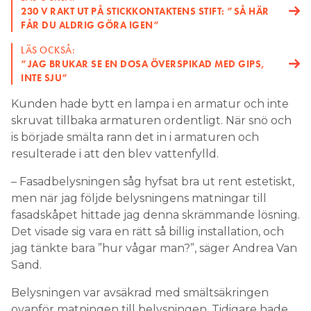
230 V RAKT UT PÅ STICKKONTAKTENS STIFT: ”SÅ HÄR
FÅR DU ALDRIG GÖRA IGEN”
LÄS OCKSÅ:
”JAG BRUKAR SE EN DOSA ÖVERSPIKAD MED GIPS,
INTE SJU”
Kunden hade bytt en lampa i en armatur och inte
skruvat tillbaka armaturen ordentligt. När snö och
is började smälta rann det in i armaturen och
resulterade i att den blev vattenfylld.
– Fasadbelysningen såg hyfsat bra ut rent estetiskt,
men när jag följde belysningens matningar till
fasadskåpet hittade jag denna skrämmande lösning.
Det visade sig vara en rätt så billig installation, och
jag tänkte bara ”hur vågar man?”, säger Andrea Van
Sand.
Belysningen var avsäkrad med smältsäkringen
ovanför matningen till belysningen. Tidigare hade