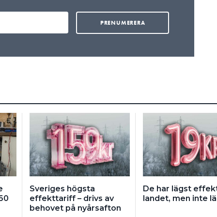
e
Sveriges högsta
De har lägst effekt
360
effekttariff – drivs av
landet, men inte län
behovet på nyårsafton