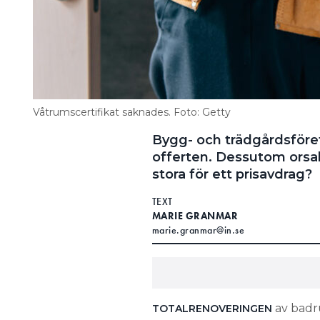
Våtrumscertifikat saknades. Foto: Getty
Bygg- och trädgårdsföret
offerten. Dessutom orsak
stora för ett prisavdrag?
TEXT
MARIE GRANMAR
marie.granmar@in.se
av badr
TOTALRENOVERINGEN