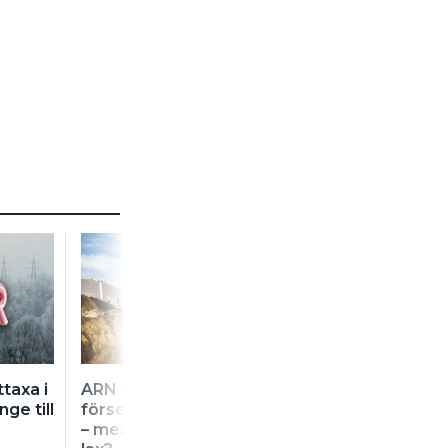
FÖR PR
taxa i
ARN gav kund rätt om
Vems fel var det
ge till
försenad nätsanslutning
värmepumpen g
– men var det värt 50
sönder när