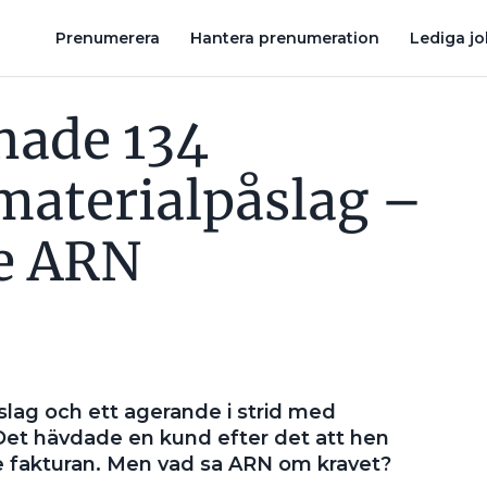
GERADE ARN
FAKTURERADE FÖR LÄSGLASÖGON OCH GJORDE E
Prenumerera
Hantera prenumeration
Lediga j
hade 134
materialpåslag –
e ARN
slag och ett agerande i strid med
et hävdade en kund efter det att hen
 se fakturan. Men vad sa ARN om kravet?