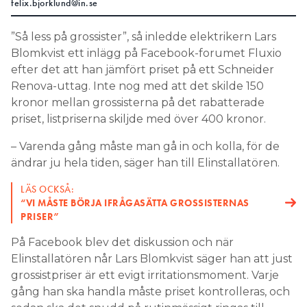
felix.bjorklund@in.se
Search for:
”Så less på grossister”, så inledde elektrikern Lars
Blomkvist ett inlägg på Facebook-forumet Fluxio
efter det att han jämfört priset på ett Schneider
SEARCH
Renova-uttag. Inte nog med att det skilde 150
kronor mellan grossisterna på det rabatterade
priset, listpriserna skiljde med över 400 kronor.
– Varenda gång måste man gå in och kolla, för de
ändrar ju hela tiden, säger han till Elinstallatören.
LÄS OCKSÅ:
“VI MÅSTE BÖRJA IFRÅGASÄTTA GROSSISTERNAS
PRISER”
På Facebook blev det diskussion och när
Elinstallatören når Lars Blomkvist säger han att just
grossistpriser är ett evigt irritationsmoment. Varje
gång han ska handla måste priset kontrolleras, och