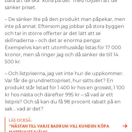
bara att de ska ”kolla på det” med följden att de
sänker priset.
– De sänker lite på den produkt man påpekar, men
inte på annat. Eftersom jag jobbar på stora byggen
och tar in större offerter är det lätt att se
skillnaderna – och det är enorma pengar.
Exempelvis kan ett utomhusskåp listas för 17 000
kronor, men så ringer jag och då sänker de till 14
500 kr.
– Och listpriserna, jag vet inte hur de uppkommer.
Var får de grundnettopriset, hur sätts det? En
produkt står listad för 1 400 kr hos en grossist, 1 100
kr hos nästa och därefter 995 kr – så vad är ett
listpris? Och så kan du få 98 procent rabatt på en
sak… vad är det?
LÄS OCKSÅ:
“NÄSTAN TILL VARJE BADRUM VILL KUNDEN KÖPA