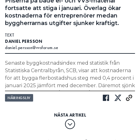
Priserna på både el- och VVS-material
fortsatte att stiga i januari. Överlag ökar
kostnaderna för entreprenörer medan
byggherrarnas utgifter sjunker kraftigt.
TEXT
DANIEL PERSSON
daniel.persson@vvsforum.se
Senaste byggkostnadsindex med statistik från
Statistiska Centralbyrån, SCB, visar att kostnaderna
för att bygga flerbostadshus steg med 0,4 procent i
januari 2025 jämfört med december. Däremot sjönk
de med 0,3 procent i årstakt, alltså jämfört med
NÄRINGSLIV
januari 2024.
INKÖPSDIREKTÖREN:
”VI KAN INTE JOBBA MED HÖGA PÅSLAG”
TVIST:
INSTALLATÖREN GICK RAKT AV PÅ GROSSISTENS