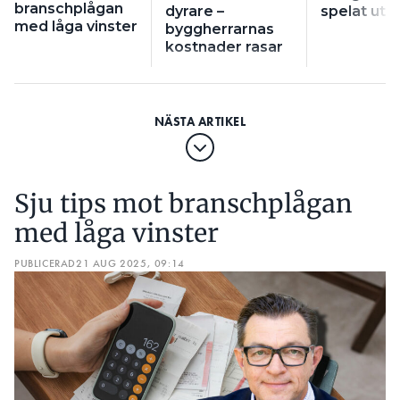
branschplågan
dyrare –
spelat ut si
med låga vinster
byggherrarnas
kostnader rasar
Sju tips mot branschplågan
med låga vinster
PUBLICERAD
21 AUG 2025, 09:14