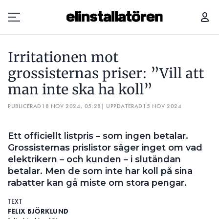
IRRITATIONEN MOT GROSSISTERNAS PRISER: ”VILL ATT MAN INTE SKA HA KOLL”
SJU
Irritationen mot
Prenumerera
grossisternas priser: ”Vill att
man inte ska ha koll”
Hantera prenumeration
PUBLICERAD
18 NOV 2024, 05:28
| UPPDATERAD
15 NOV 2024
Lediga jobb
Ett officiellt listpris – som ingen betalar.
Annonsera
Grossisternas prislistor säger inget om vad
elektrikern – och kunden – i slutändan
Läs E-tidningen
betalar. Men de som inte har koll på sina
rabatter kan gå miste om stora pengar.
Om tidningen
TEXT
Kontakt
FELIX BJÖRKLUND
Personuppgifter