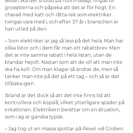
sedan ska det snudd på rutinmässigt ringas till
grossisterna och påpeka att det är för högt. En
charad med katt och råtta-lek som elektriker
tvingas vara med i, och efter 37 år i branschen är
han utled på den.
– Som elektriker är jag så less på det hela. Man har
olika listor och i dem får man ett rabattbrev. Men
det är inte samma rabatt i hela listan, utan de
blandar hejvilt. Nästan som att de vill att man inte
ska ha koll. Om man klagar så ändrar de, men så
tänker man inte på det på ett tag – och så är det
tillbaka igen.
Ibland är det dock så att det inte finns tid att
kontrollera och köpslå, vilket ytterligare späder på
irritationen. Elektrikern berättar om en situation,
som i sig är ganska typisk.
– Jag tog ut en massa spottar på Rexel vid Globen.