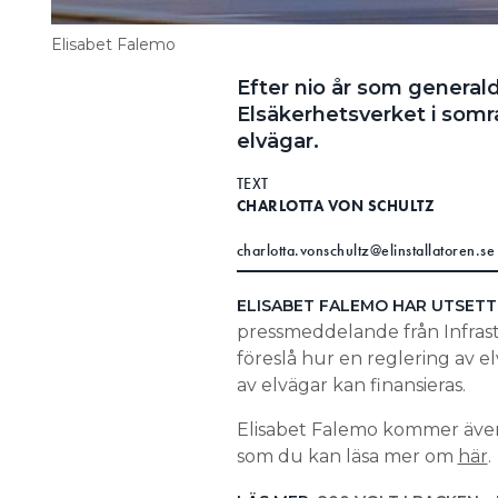
Elisabet Falemo
Efter nio år som general
Elsäkerhetsverket i somra
elvägar.
TEXT
CHARLOTTA VON SCHULTZ
charlotta.vonschultz@elinstallatoren.se
ELISABET FALEMO HAR UTSETT
pressmeddelande från Infras
föreslå hur en reglering av e
av elvägar kan finansieras.
Elisabet Falemo kommer även 
som du kan läsa mer om
här
.