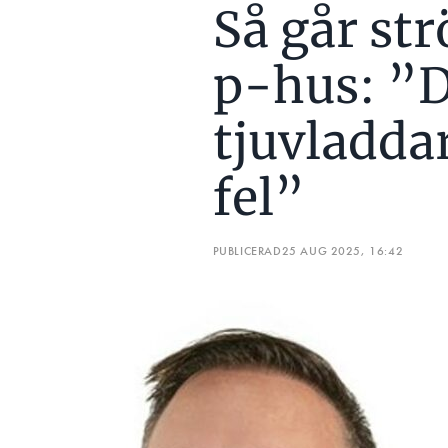
Så går str
p-hus: ”D
tjuvladda
fel”
PUBLICERAD
25 AUG 2025, 16:42