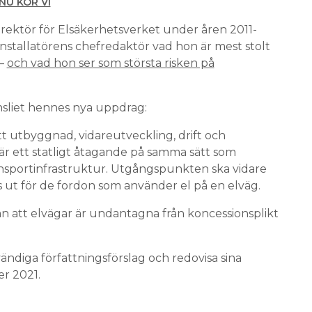
NU KÖR VI
irektör för Elsäkerhetsverket under åren 2011-
installatörens chefredaktör vad hon är mest stolt
 –
och vad hon ser som största risken på
nsliet hennes nya uppdrag:
t utbyggnad, vidareutveckling, drift och
 är ett statligt åtagande på samma sätt som
ransportinfrastruktur. Utgångspunkten ska vidare
as ut för de fordon som använder el på en elväg.
ån att elvägar är undantagna från koncessionsplikt
diga författnings­förslag och redovisa sina
er 2021.