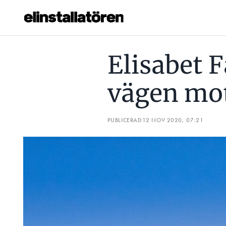
ELISABET FALEMO VISAR VÄGEN MOT ELVÄGAR
SÅ GÅR
Elisabet 
Prenumerera
vägen mot
Hantera prenumeration
Lediga jobb
PUBLICERAD
12 NOV 2020, 07:21
Annonsera
Läs E-tidningen
Om tidningen
Kontakt
Personuppgifter