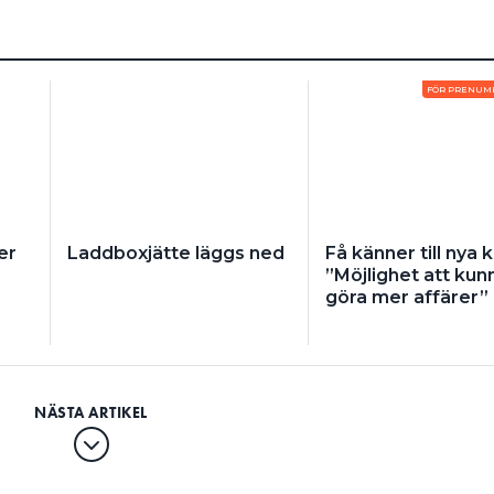
FÖR PRENUM
er
Laddboxjätte läggs ned
Få känner till nya k
”Möjlighet att kun
göra mer affärer”