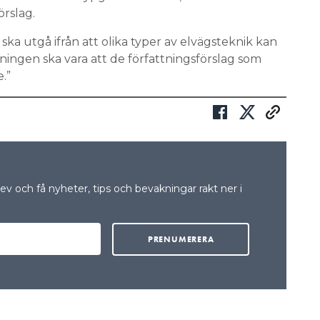
rslag.
ska utgå ifrån att olika typer av elvägsteknik kan
ingen ska vara att de författningsförslag som
.”
v och få nyheter, tips och bevakningar rakt ner i