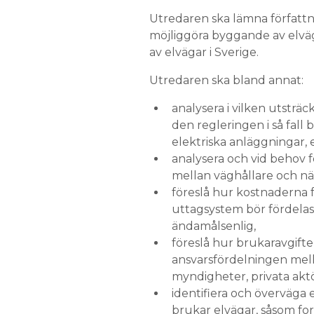
Utredaren ska lämna författ
möjliggöra byggande av elväg
av elvägar i Sverige.
Utredaren ska bland annat:
analysera i vilken utsträ
den regleringen i så fall b
elektriska anläggningar,
analysera och vid behov 
mellan väghållare och nät
föreslå hur kostnaderna f
uttagsystem bör fördelas 
ändamålsenlig,
föreslå hur brukaravgifte
ansvarsfördelningen mella
myndigheter, privata aktö
identifiera och överväga 
brukar elvägar, såsom f