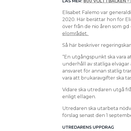
LÄS MER:
800 VOLT I BACKEN – 
Elisabet Falemo var generald
2020. Här berättar hon för El
över från de nio åren som gd
elområdet.
Så här beskriver regeringska
“En utgångspunkt ska vara at
underhåll av statliga elvägar
ansvaret för annan statlig t
vara att brukaravgifter ska t
Vidare ska utredaren utgå fr
enligt ellagen.
Utredaren ska utarbeta nödvän
förslag senast den 1 septemb
UTREDARENS UPPDRAG