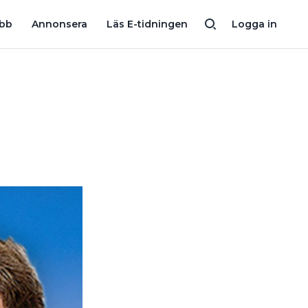
HANDLAR FEL”
11 SVAR OM EWAYS EFTER ATT FÖRETAGET BAK
obb
Annonsera
Läs E-tidningen
Logga in