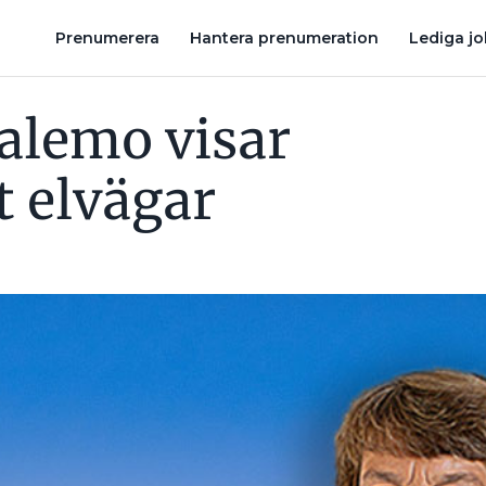
 STRÖMSTÖLD TILL VID P-HUS: ”DET ÄR DESSA TJUVLADDARE SOM 
Prenumerera
Hantera prenumeration
Lediga j
Falemo visar
 elvägar