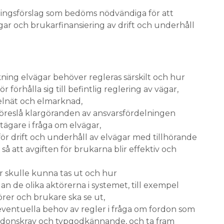
ningsförslag som bedöms nödvändiga för att
ar och brukarfinansiering av drift och underhåll
ckning elvägar behöver regleras särskilt och hur
ör förhålla sig till befintlig reglering av vägar,
 elnät och elmarknad,
föreslå klargöranden av ansvarsfördelningen
ägare i fråga om elvägar,
ör drift och underhåll av elvägar med tillhörande
så att avgiften för brukarna blir effektiv och
r skulle kunna tas ut och hur
n de olika aktörerna i systemet, till exempel
rer och brukare ska se ut,
eventuella behov av regler i fråga om fordon som
ordonskrav och typgodkännande, och ta fram