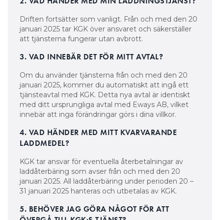
2. VAD HÄNDER MED MIN LADDNINGSTJÄNST?
Driften fortsätter som vanligt. Från och med den 20
januari 2025 tar KGK över ansvaret och säkerställer
att tjänsterna fungerar utan avbrott.
3. VAD INNEBÄR DET FÖR MITT AVTAL?
Om du använder tjänsterna från och med den 20
januari 2025, kommer du automatiskt att ingå ett
tjänsteavtal med KGK. Detta nya avtal är identiskt
med ditt ursprungliga avtal med Eways AB, vilket
innebär att inga förändringar görs i dina villkor.
4. VAD HÄNDER MED MITT KVARVARANDE
LADDMEDEL?
KGK tar ansvar för eventuella återbetalningar av
laddåterbäring som avser från och med den 20
januari 2025. All laddåterbäring under perioden 20 –
31 januari 2025 hanteras och utbetalas av KGK.
5. BEHÖVER JAG GÖRA NÅGOT FÖR ATT
ÖVERGÅ TILL KGK:S TJÄNST?