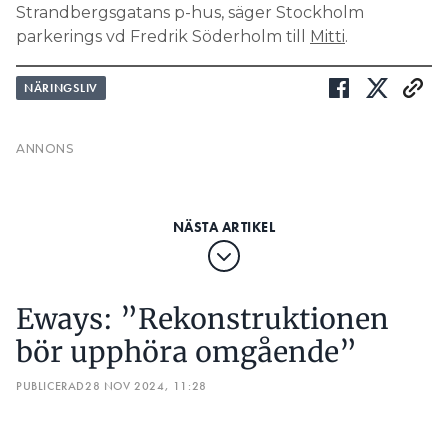
NÄRINGSLIV
Eways: ”Rekonstruktionen
bör upphöra omgående”
PUBLICERAD
28 NOV 2024, 11:28
Nyligen ansökte laddboxbolaget Eways om
att förlänga sin företagsrekonstruktion. Nu
ger en tung aktör tummen ner för en
förlängning. Inom en vecka avgörs bolagets
framtid av tingsrätten.
TEXT