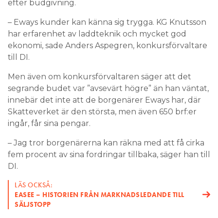
efter budgivning.
– Eways kunder kan känna sig trygga. KG Knutsson
har erfarenhet av laddteknik och mycket god
ekonomi, sade Anders Aspegren, konkursförvaltare
till DI.
Men även om konkursförvaltaren säger att det
segrande budet var ”avsevärt högre” än han väntat,
innebär det inte att de borgenärer Eways har, där
Skatteverket är den största, men även 650 brf:er
ingår, får sina pengar.
– Jag tror borgenärerna kan räkna med att få cirka
fem procent av sina fordringar tillbaka, säger han till
DI.
LÄS OCKSÅ:
EASEE – HISTORIEN FRÅN MARKNADSLEDANDE TILL
SÄLJSTOPP