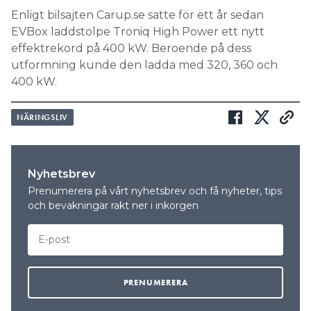
Enligt bilsajten Carup.se satte för ett år sedan
EVBox laddstolpe Troniq High Power ett nytt
effektrekord på 400 kW. Beroende på dess
utformning kunde den ladda med 320, 360 och
400 kW.
NÄRINGSLIV
Nyhetsbrev
Prenumerera på vårt nyhetsbrev och få nyheter, tips
och bevakningar rakt ner i inkorgen