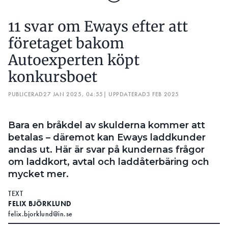
11 svar om Eways efter att
företaget bakom
Autoexperten köpt
konkursboet
PUBLICERAD
27 JAN 2025, 04:55
| UPPDATERAD
3 FEB 2025
Bara en bråkdel av skulderna kommer att
betalas – däremot kan Eways laddkunder
andas ut. Här är svar på kundernas frågor
om laddkort, avtal och laddåterbäring och
mycket mer.
TEXT
FELIX BJÖRKLUND
felix.bjorklund@in.se