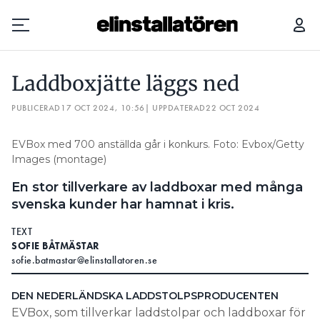
11 SVAR OM EWAYS EFTER ATT FÖRETAGET BAKOM AUTOEXPERTEN KÖPT KONKURSBOET
Laddboxjätte läggs ned
Prenumerera
PUBLICERAD
17 OCT 2024, 10:56
| UPPDATERAD
22 OCT 2024
Hantera prenumeration
EVBox med 700 anställda går i konkurs. Foto: Evbox/Getty
Images (montage)
Lediga jobb
En stor tillverkare av laddboxar med många
Annonsera
svenska kunder har hamnat i kris.
TEXT
Läs E-tidningen
SOFIE BÅTMÄSTAR
sofie.batmastar@elinstallatoren.se
Om tidningen
Kontakt
DEN NEDERLÄNDSKA LADDSTOLPSPRODUCENTEN
EVBox, som tillverkar laddstolpar och laddboxar för
Personuppgifter