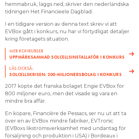
hemmabruk, läggs ned, skriver den nederländska
Search for:
tidningen Het Financieele Dagblad.
I en tidigare version av denna text skrev vi att
EVBox gått i konkurs, nu har vi förtydligat detaljer
SEARCH
kring företagets situation.
MER KONKURSER
UPPMÄRKSAMMAD SOLCELLSINSTALLATÖR I KONKURS
LÄS OCKSÅ:
SOLCELLSKRISEN: 200-MILJONERSBOLAG I KONKURS
2017 köpte det franska bolaget Engie EVBox för
800 miljoner euro, men det visade sig vara en
mindre bra affär.
En köpare, Financière de Pessacs, ser nu ut att ta
över en av EVBox mindre fabriker, EVTronic
(EVBoxs likströmsverksamhet med undantag för
försäljning och produktion i USA) i Bordeaux i