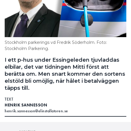
Stockholm parkerings vd Fredrik Söderholm. Foto:
Stockholm Parkering.
I ett p-hus under Essingeleden tjuvladdas
elbilar, det var tidningen Mitti först att
berätta om. Men snart kommer den sortens
elstöld bli omöjlig, när hålet i betalväggen
täpps till.
TEXT
HENRIK SANNESSON
henrik.sannesson@elinstallatoren.se
Essingeleden i
UTANFÖR ETT P-HUS UNDER