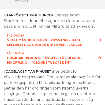
Stockholm laddar elbilsägare sina fordon utan att
betala för sig.
Det här var Mitti först att skriva om.
LÄS OCKSÅ:
STORA MÄNGDER ENERGI FÖRSVANN – HADE
SPECIALBYGGDA DOLDA UTRYMMEN I VÄGGEN
LÄS OCKSÅ:
HUSÄGARE RISKERAR FÄNGELSE FÖR OLAGLIG
ELKOPPLING – ”GLÖMDE TA BORT DEN”
inte betalt för
I DAGSLÄGET TAR P-HUSET
elbilsladdning separat. Den som betalar avgiften för
parkeringsplatsen får elbilsladdningen på köpet.
Det är den här ordningen som strömtjuvarna
utnyttjar. Genom att parkera på gatan utanför p-
huset kan de dra sina laddsladdar in över en låg
mur och koppla in bilarna i laddboxar inne i
garaget.
Strömstöld vid p-huset ska enligt uppgifter till Mitti