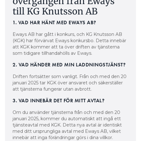
övergången från Eways
till KG Knutsson AB
1. VAD HAR HÄNT MED EWAYS AB?
Eways AB har gått i konkurs, och KG Knutsson AB
(KGK) har förvärvat Eways konkursbo. Detta innebär
att KGK kommer att ta över driften av tjänsterna
som tidigare tillhandahölls av Eways.
2. VAD HÄNDER MED MIN LADDNINGSTJÄNST?
Driften fortsätter som vanligt. Från och med den 20
januari 2025 tar KGK över ansvaret och säkerställer
att tjänsterna fungerar utan avbrott.
3. VAD INNEBÄR DET FÖR MITT AVTAL?
Om du använder tjänsterna från och med den 20
januari 2025, kommer du automatiskt att ingå ett
tjänsteavtal med KGK. Detta nya avtal är identiskt
med ditt ursprungliga avtal med Eways AB, vilket
innebär att inga förändringar görs i dina villkor.