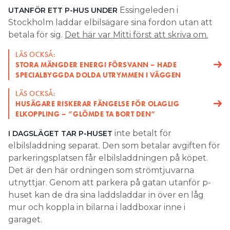
LÄS OCKSÅ:
STORA MÄNGDER ENERGI FÖRSVANN – HADE
SPECIALBYGGDA DOLDA UTRYMMEN I VÄGGEN
LÄS OCKSÅ:
HUSÄGARE RISKERAR FÄNGELSE FÖR OLAGLIG
ELKOPPLING – ”GLÖMDE TA BORT DEN”
inte betalt för
I DAGSLÄGET TAR P-HUSET
elbilsladdning separat. Den som betalar avgiften för
parkeringsplatsen får elbilsladdningen på köpet.
Det är den här ordningen som strömtjuvarna
utnyttjar. Genom att parkera på gatan utanför p-
huset kan de dra sina laddsladdar in över en låg
mur och koppla in bilarna i laddboxar inne i
garaget.
Strömstöld vid p-huset ska enligt uppgifter till Mitti
ha pågått sedan före sommaren och när tidningen
besöker parkeringshuset står två elbilar parkerade