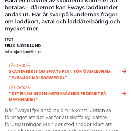
Bara en bråkdel av skulderna kommer att
betalas – däremot kan Eways laddkunder
andas ut. Här är svar på kundernas frågor
om laddkort, avtal och laddåterbäring och
mycket mer.
TEXT
FELIX BJÖRKLUND
felix.bjorklund@in.se
LÄS OCKSÅ:
SKATTEVERKET OM EWAYS PLAN FÖR ÖVERLEVNAD:
”VERKLIGHETSFRÄMMANDE”
LÄS OCKSÅ:
”DET FINNS ­INGEN MOTSVARANDE PRODUKT PÅ
MARKNADEN”
När Eways i fjol ansökte om rekonstruktion sa
företaget att det var för att skaffa sig bättre
förutsättningar. Men det stod snabbt klart att