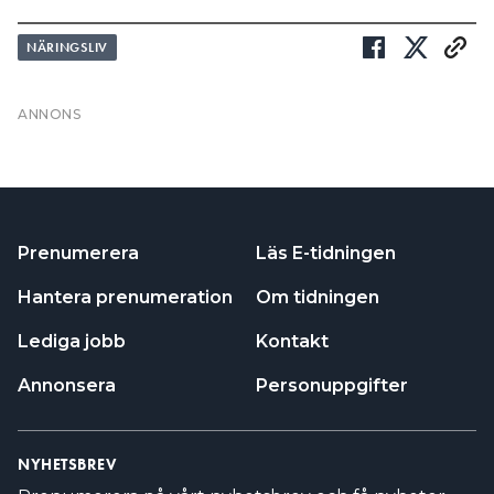
Prenumerera
Läs E-tidningen
Hantera prenumeration
Om tidningen
Lediga jobb
Kontakt
Annonsera
Personuppgifter
NYHETSBREV
Prenumerera på vårt nyhetsbrev och få nyheter,
tips och bevakningar rakt ner i inkorgen