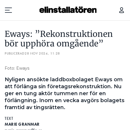
11 SVAR OM EWAYS EFTER ATT FÖRETAGET BAKOM AUTOEXPERTEN KÖPT KONKURSBOET
LAD
Eways: ”Rekonstruktionen
Prenumerera
bör upphöra omgående”
PUBLICERAD
Hantera prenumeration
28 NOV 2024, 11:28
Lediga jobb
Foto: Eways
Nyligen ansökte laddboxbolaget Eways om
Annonsera
att förlänga sin företagsrekonstruktion. Nu
ger en tung aktör tummen ner för en
Läs E-tidningen
förlängning. Inom en vecka avgörs bolagets
framtid av tingsrätten.
Om tidningen
TEXT
Kontakt
MARIE GRANMAR
Personuppgifter