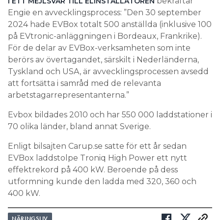
bekräftar
I ETT MEJLSVAR TILL ELINSTALLATÖREN
Engie en avvecklingsprocess: ”Den 30 september
2024 hade EVBox totalt 500 anställda (inklusive 100
på EVtronic-anläggningen i Bordeaux, Frankrike).
För de delar av EVBox-verksamheten som inte
berörs av övertagandet, särskilt i Nederländerna,
Tyskland och USA, är avvecklingsprocessen avsedd
att fortsätta i samråd med de relevanta
arbetstagarrepresentanterna.”
Evbox bildades 2010 och har 550 000 laddstationer i
70 olika länder, bland annat Sverige.
Enligt bilsajten Carup.se satte för ett år sedan
EVBox laddstolpe Troniq High Power ett nytt
effektrekord på 400 kW. Beroende på dess
utformning kunde den ladda med 320, 360 och
400 kW.
NÄRINGSLIV