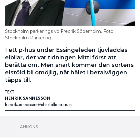
Stockholm parkerings vd Fredrik Söderholm. Foto:
Stockholm Parkering.
I ett p-hus under Essingeleden tjuvladdas
elbilar, det var tidningen Mitti först att
berätta om. Men snart kommer den sortens
elstöld bli omöjlig, när hålet i betalväggen
täpps till.
TEXT
HENRIK SANNESSON
henrik.sannesson@elinstallatoren.se
Essingeleden i
UTANFÖR ETT P-HUS UNDER
Stockholm laddar elbilsägare sina fordon utan att
betala för sig.
Det här var Mitti först att skriva om.