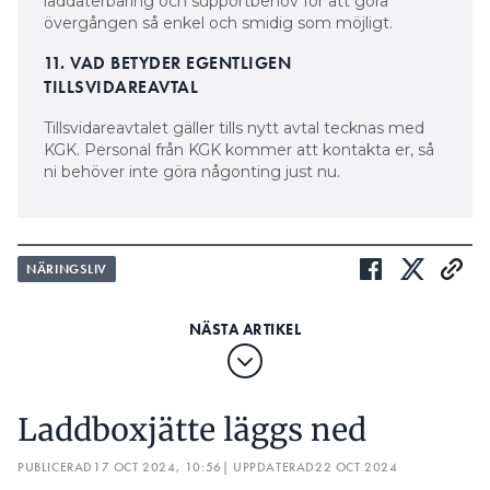
laddåterbäring och supportbehov för att göra
övergången så enkel och smidig som möjligt.
11. VAD BETYDER EGENTLIGEN
TILLSVIDAREAVTAL
Tillsvidareavtalet gäller tills nytt avtal tecknas med
KGK. Personal från KGK kommer att kontakta er, så
ni behöver inte göra någonting just nu.
NÄRINGSLIV
Laddboxjätte läggs ned
PUBLICERAD
17 OCT 2024, 10:56
| UPPDATERAD
22 OCT 2024