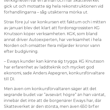
verkligheten var en annan och när Skatteverket
gick ut och motsatte sig hela rekonstruktionen vid
förhandlingarna – såg utsikterna mörka ut.
Strax före jul var konkursen ett faktum och i mitten
av januari blev det klart att fordonsgrossisten KG
Knutsson köper verksamheten. KGK, som bland
annat driver Autoexperten, har verksamhet i hela
Norden och omsätter flera miljarder kronor vann
efter budgivning.
– Eways kunder kan känna sig trygga. KG Knutsson
har erfarenhet av laddteknik och mycket god
ekonomi, sade Anders Aspegren, konkursförvaltare
till DI.
Men även om konkursförvaltaren säger att det
segrande budet var ”avsevärt högre” än han väntat,
innebär det inte att de borgenärer Eways har, där
Skatteverket är den största, men även 650 brf:er