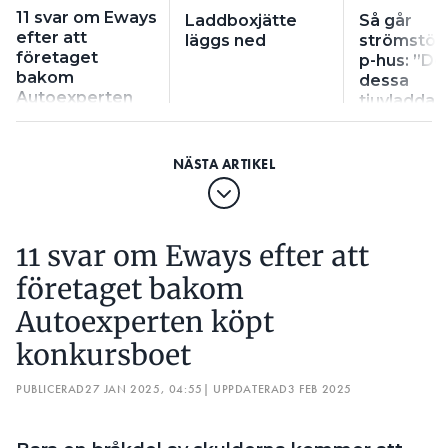
11 svar om Eways
Laddboxjätte
Så går
efter att
läggs ned
strömstöld 
företaget
p-hus: ”De
bakom
dessa
Autoexperten
tjuvladda
köpt
handlar fel
konkursboet
11 svar om Eways efter att
företaget bakom
Autoexperten köpt
konkursboet
PUBLICERAD
27 JAN 2025, 04:55
| UPPDATERAD
3 FEB 2025