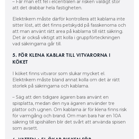
– Får man ett fel i elcentralen är risken väldigt stor
att det drabbar hela fastigheten.
Elektrikern måste därför kontrollera att kablarna inte
sitter löst, att det finns petskydd på fasskenorna och
att man använt rätt area på kablarna till rätt säkring.
Det är också viktigt att kolla i gruppförteckningen
vad säkringarna går till.
5. FÖR KLENA KABLAR TILL VITVARORNA I
KÖKET
I köket finns vitvaror som slukar mycket el.
Elektrikern måste bland annat kolla om det är rätt
storlek på säkringarna och kablarna.
– Säg att den tidigare ägaren bara använt en
spisplatta, medan den nya ägaren använder tre
plattor och ugnen. Om kablarna är för klena finns risk
för varmgång och brand. Om man bara har en 10A
säkring till spishällen blir det svårt att använda spisen
som avsett.