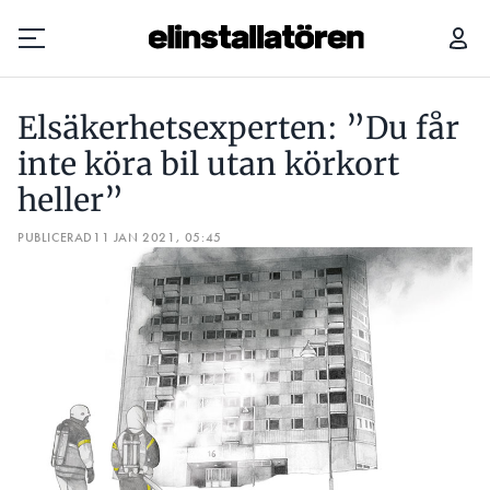
ELSÄKERHETSEXPERTEN: ”DU FÅR INTE KÖRA BIL UTAN KÖRKORT HELLER”
Elsäkerhetsexperten: ”Du får
Prenumerera
inte köra bil utan körkort
heller”
Hantera prenumeration
PUBLICERAD
11 JAN 2021, 05:45
Lediga jobb
Annonsera
Läs E-tidningen
Om tidningen
Kontakt
Personuppgifter