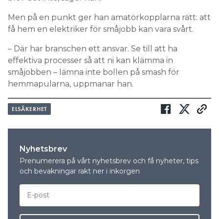
Men på en punkt ger han amatörkopplarna rätt: att
få hem en elektriker för småjobb kan vara svårt.
– Där har branschen ett ansvar. Se till att ha
effektiva processer så att ni kan klämma in
småjobben – lämna inte bollen på smash för
hemmapularna, uppmanar han.
ELSÄKERHET
Nyhetsbrev
Prenumerera på vårt nyhetsbrev och få nyheter, tips
och bevakningar rakt ner i inkorgen