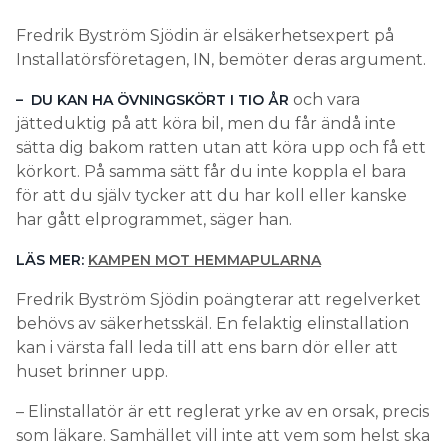
Fredrik Byström Sjödin är elsäkerhetsexpert på
Installatörsföretagen, IN, bemöter deras argument.
och vara
– DU KAN HA ÖVNINGSKÖRT I TIO ÅR
jätteduktig på att köra bil, men du får ändå inte
sätta dig bakom ratten utan att köra upp och få ett
körkort. På samma sätt får du inte koppla el bara
för att du själv tycker att du har koll eller kanske
har gått elprogrammet, säger han.
LÄS MER:
KAMPEN MOT HEMMAPULARNA
Fredrik Byström Sjödin poängterar att regelverket
behövs av säkerhetsskäl. En felaktig elinstallation
kan i värsta fall leda till att ens barn dör eller att
huset brinner upp.
– Elinstallatör är ett reglerat yrke av en orsak, precis
som läkare. Samhället vill inte att vem som helst ska