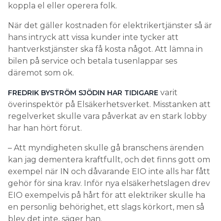
koppla el eller operera folk.
När det gäller kostnaden för elektrikertjänster så är
hans intryck att vissa kunder inte tycker att
hantverkstjänster ska få kosta något. Att lämna in
bilen på service och betala tusenlappar ses
däremot som ok.
varit
FREDRIK BYSTRÖM SJÖDIN HAR TIDIGARE
överinspektör på Elsäkerhetsverket. Misstanken att
regelverket skulle vara påverkat av en stark lobby
har han hört förut.
– Att myndigheten skulle gå branschens ärenden
kan jag dementera kraftfullt, och det finns gott om
exempel när IN och dåvarande EIO inte alls har fått
gehör för sina krav. Inför nya elsäkerhetslagen drev
EIO exempelvis på hårt för att elektriker skulle ha
en personlig behörighet, ett slags körkort, men så
blev det inte, säger han.