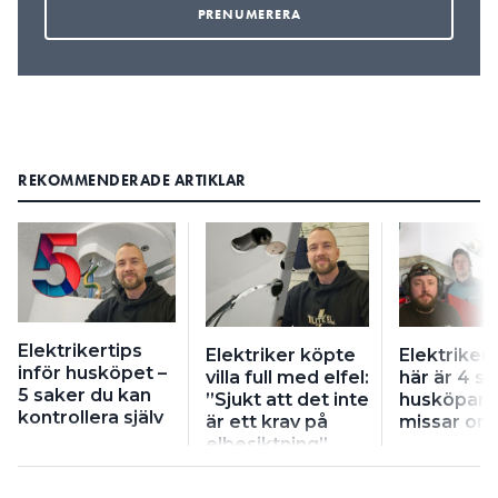
REKOMMENDERADE ARTIKLAR
Elektrikertips
Elektriker köpte
Elektrikert
inför husköpet –
villa full med elfel:
här är 4 s
5 saker du kan
”Sjukt att det inte
husköpare
kontrollera själv
är ett krav på
missar om
elbesiktning”