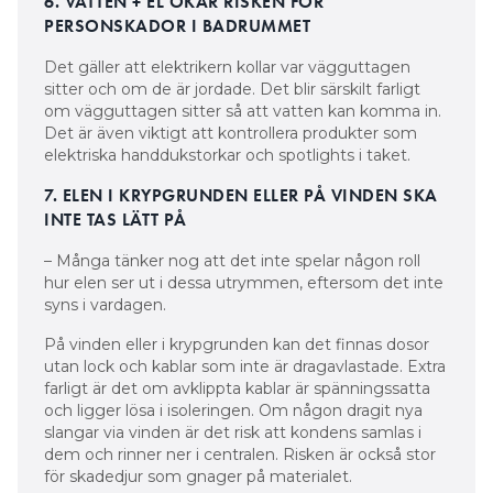
6. VATTEN + EL ÖKAR RISKEN FÖR
PERSONSKADOR I BADRUMMET
Det gäller att elektrikern kollar var vägguttagen
sitter och om de är jordade. Det blir särskilt farligt
om vägguttagen sitter så att vatten kan komma in.
Det är även viktigt att kontrollera produkter som
elektriska handdukstorkar och spotlights i taket.
7. ELEN I KRYPGRUNDEN ELLER PÅ VINDEN SKA
INTE TAS LÄTT PÅ
– Många tänker nog att det inte spelar någon roll
hur elen ser ut i dessa utrymmen, eftersom det inte
syns i vardagen.
På vinden eller i krypgrunden kan det finnas dosor
utan lock och kablar som inte är dragavlastade. Extra
farligt är det om avklippta kablar är spänningssatta
och ligger lösa i isoleringen. Om någon dragit nya
slangar via vinden är det risk att kondens samlas i
dem och rinner ner i centralen. Risken är också stor
för skadedjur som gnager på materialet.