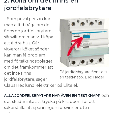
2. Kolla om det finns en
jordfelsbrytare
– Som privatperson kan
man alltid fråga om det
finns en jordfelsbrytare,
särskilt om man vill köpa
ett äldre hus. Går
vitvaror i köket sönder
kan man få problem
med försäkringsbolaget,
om det framkommer att
På jordfelsbrytare finns det
det inte finns
en testknapp. Bild: Hager
jordfelsbrytare, säger
Claus Hedlund, elektriker på Elite el.
och
ALLA JORDFELSBRYTARE HAR ÄVEN EN TESTKNAPP
det skadar inte att trycka på knappen, för att
säkerställa att spänningen försvinner ute i