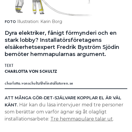
Search for:
Illustration: Karin Borg
FOTO
Dyra elektriker, fånigt förmynderi och en
SEARCH
stark lobby? Installatörsföretagens
elsäkerhetsexpert Fredrik Byström Sjödin
bemöter hemmapularnas argument.
TEXT
CHARLOTTA VON SCHULTZ
charlotta.vonschultz@elinstallatoren.se
ATT MÅNGA GÖR-DET-SJÄLVARE KOPPLAR EL ÄR VÄL
Här kan du läsa intervjuer med tre personer
KÄNT.
som berättar om varför ägnar sig åt olagligt
installationsarbete:
Tre hemmapulare talar ut
.