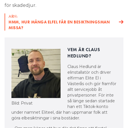
för skadedjur.
ARN:
HMM, HUR MÅNGA ELFEL FÅR EN BESIKTNINGSMAN
MISSA?
VEM ÄR CLAUS
HEDLUND?
Claus Hedlund är
elinstallatör och driver
elfirman Elite El i
Västerås och gör framför
allt servicejobb åt
privatpersoner. För inte
så länge sedan startade
Bild: Privat
han ett Tiktok-konto
under namnet Eliteel, där han uppmanar folk att
göra elbesiktningar i sina bostäder.