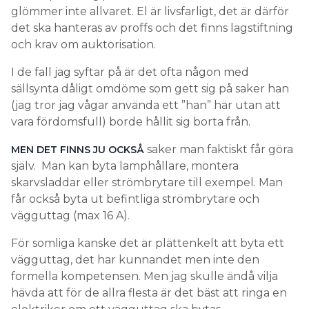
glömmer inte allvaret. El är livsfarligt, det är därför
det ska hanteras av proffs och det finns lagstiftning
och krav om auktorisation.
I de fall jag syftar på är det ofta någon med
sällsynta dåligt omdöme som gett sig på saker han
(jag tror jag vågar använda ett ”han” här utan att
vara fördomsfull) borde hållit sig borta från.
saker man faktiskt får göra
MEN DET FINNS JU OCKSÅ
själv. Man kan byta lamphållare, montera
skarvsladdar eller strömbrytare till exempel. Man
får också byta ut befintliga strömbrytare och
vägguttag (max 16 A).
För somliga kanske det är plättenkelt att byta ett
vägguttag, det har kunnandet men inte den
formella kompetensen. Men jag skulle ändå vilja
hävda att för de allra flesta är det bäst att ringa en