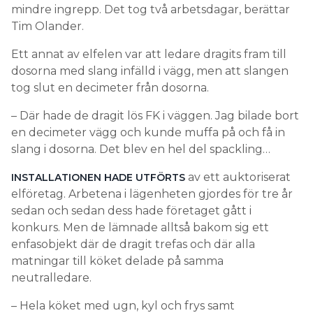
mindre ingrepp. Det tog två arbetsdagar, berättar
Tim Olander.
Ett annat av elfelen var att ledare dragits fram till
dosorna med slang infälld i vägg, men att slangen
tog slut en decimeter från dosorna.
– Där hade de dragit lös FK i väggen. Jag bilade bort
en decimeter vägg och kunde muffa på och få in
slang i dosorna. Det blev en hel del spackling…
av ett auktoriserat
INSTALLATIONEN HADE UTFÖRTS
elföretag. Arbetena i lägenheten gjordes för tre år
sedan och sedan dess hade företaget gått i
konkurs. Men de lämnade alltså bakom sig ett
enfasobjekt där de dragit trefas och där alla
matningar till köket delade på samma
neutralledare.
– Hela köket med ugn, kyl och frys samt