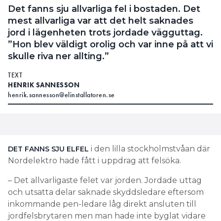
Det fanns sju allvarliga fel i bostaden. Det
mest allvarliga var att det helt saknades
jord i lägenheten trots jordade vägguttag.
”Hon blev väldigt orolig och var inne på att vi
skulle riva ner allting.”
TEXT
HENRIK SANNESSON
henrik.sannesson@elinstallatoren.se
i den lilla stockholmstvåan där
DET FANNS SJU ELFEL
Nordelektro hade fått i uppdrag att felsöka.
– Det allvarligaste felet var jorden. Jordade uttag
och utsatta delar saknade skyddsledare eftersom
inkommande pen-ledare låg direkt ansluten till
jordfelsbrytaren men man hade inte byglat vidare