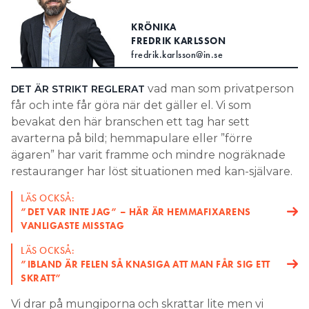
Search for:
KRÖNIKA
FREDRIK KARLSSON
fredrik.karlsson@in.se
SEARCH
vad man som privatperson
DET ÄR STRIKT REGLERAT
får och inte får göra när det gäller el. Vi som
bevakat den här branschen ett tag har sett
avarterna på bild; hemmapulare eller ”förre
ägaren” har varit framme och mindre nogräknade
restauranger har löst situationen med kan-självare.
LÄS OCKSÅ:
”DET VAR INTE JAG” – HÄR ÄR HEMMAFIXARENS
VANLIGASTE MISSTAG
LÄS OCKSÅ:
”IBLAND ÄR FELEN SÅ KNASIGA ATT MAN FÅR SIG ETT
SKRATT”
Vi drar på mungiporna och skrattar lite men vi