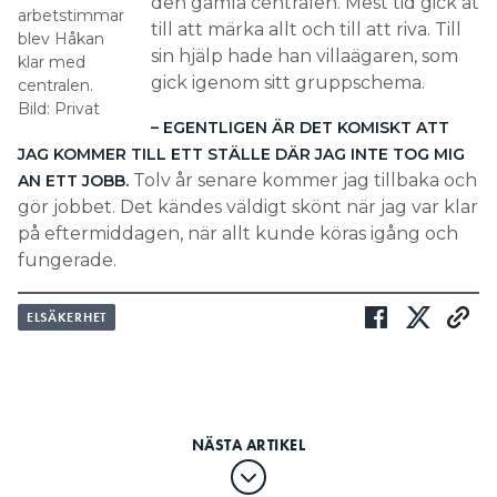
den gamla centralen. Mest tid gick åt
arbetstimmar
till att märka allt och till att riva. Till
blev Håkan
sin hjälp hade han villaägaren, som
klar med
gick igenom sitt gruppschema.
centralen.
Bild: Privat
– EGENTLIGEN ÄR DET KOMISKT ATT
JAG KOMMER TILL ETT STÄLLE DÄR JAG INTE TOG MIG
Tolv år senare kommer jag tillbaka och
AN ETT JOBB.
gör jobbet. Det kändes väldigt skönt när jag var klar
på eftermiddagen, när allt kunde köras igång och
fungerade.
ELSÄKERHET