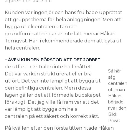
ägaren och åkte dit.
Kunden var ingenjör och hans fru hade upprättat
ett gruppschema för hela anläggningen. Men att
bygga ut elcentralen utan rätt
grundförutsättningar är inte lätt menar Håkan
Törnqvist. Han rekommenderade dem att byta ut
hela centralen.
– ÄVEN KUNDEN FÖRSTOD ATT DET JOBBET
de utfört i centralen inte höll måttet.
Så här
Det var varken strukturerat eller bra
såg
utfört. Det var inte lämpligt att bygga ut
centralen
den befintliga centralen. Men i dessa
ut innan
lägen gäller det att förmedla budskapet
Håkan
försiktigt. Det jag ville få fram var att det
började
riva i den.
var lämpligt att bygga om hela
Bild:
centralen på ett säkert och korrekt sätt.
Privat
På kvällen efter den första titten ritade Håkan