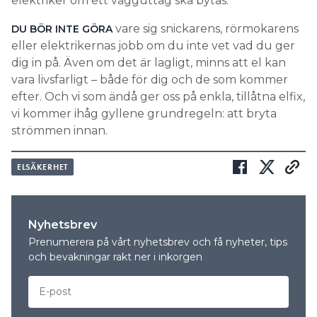
elektriker om ett vägguttag ska bytas.
vare sig snickarens, rörmokarens
DU BÖR INTE GÖRA
eller elektrikernas jobb om du inte vet vad du ger
dig in på. Även om det är lagligt, minns att el kan
vara livsfarligt – både för dig och de som kommer
efter. Och vi som ändå ger oss på enkla, tillåtna elfix,
vi kommer ihåg gyllene grundregeln: att bryta
strömmen innan.
ELSÄKERHET
Nyhetsbrev
Prenumerera på vårt nyhetsbrev och få nyheter, tips
och bevakningar rakt ner i inkorgen