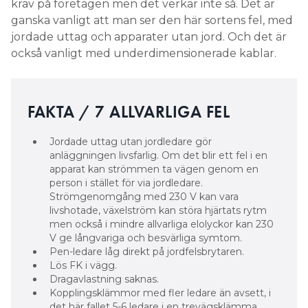
krav på företagen men det verkar inte så. Det är
ganska vanligt att man ser den här sortens fel, med
jordade uttag och apparater utan jord. Och det är
också vanligt med underdimensionerade kablar.
FAKTA / 7 ALLVARLIGA FEL
Jordade uttag utan jordledare gör
anläggningen livsfarlig. Om det blir ett fel i en
apparat kan strömmen ta vägen genom en
person i stället för via jordledare.
Strömgenomgång med 230 V kan vara
livshotade, växelström kan störa hjärtats rytm
men också i mindre allvarliga elolyckor kan 230
V ge långvariga och besvärliga symtom.
Pen-ledare låg direkt på jordfelsbrytaren.
Lös FK i vägg.
Dragavlastning saknas.
Kopplingsklämmor med fler ledare än avsett, i
det här fallet 5-6 ledare i en trevägsklämma