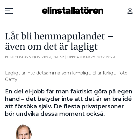
LÅT BLI HEMMAPULANDET – ÄVEN OM DET ÄR LAGLIGT
Låt bli hemmapulandet –
Prenumerera
även om det är lagligt
PUBLICERAD
Hantera prenumeration
25 NOV 2024, 04:59
| UPPDATERAD
22 NOV 2024
Lediga jobb
Lagligt är inte detsamma som lämpligt. El är farligt. Foto:
Getty
Annonsera
En del el-jobb får man faktiskt göra på egen
hand – det betyder inte att det är en bra idé
Läs E-tidningen
att försöka själv. De flesta privatpersoner
bör undvika dessa moment också.
Om tidningen
Kontakt
Personuppgifter