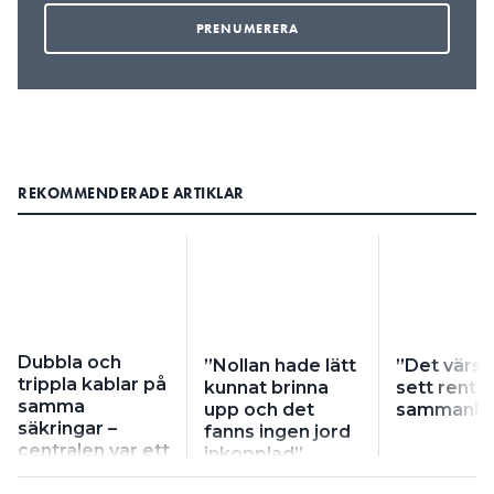
REKOMMENDERADE ARTIKLAR
Dubbla och
”Nollan hade lätt
”Det värst
trippla kablar på
kunnat brinna
sett rent
samma
upp och det
sammanlag
säkringar –
fanns ingen jord
centralen var ett
inkopplad”
virrvarr