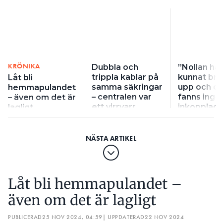
KRÖNIKA
Dubbla och
”Nollan ha
trippla kablar på
kunnat bri
Låt bli
samma säkringar
upp och d
hemmapulandet
– centralen var
fanns inge
– även om det är
ett virrvarr
inkopplad
lagligt
Låt bli hemmapulandet –
även om det är lagligt
PUBLICERAD
25 NOV 2024, 04:59
| UPPDATERAD
22 NOV 2024