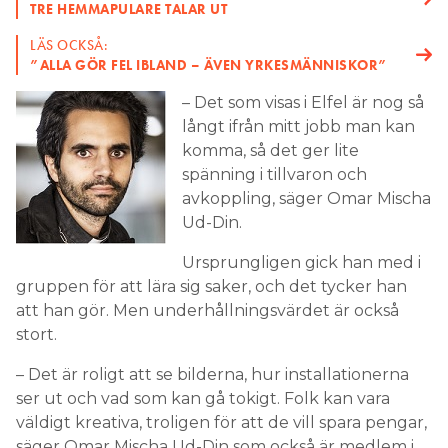
TRE HEMMAPULARE TALAR UT
LÄS OCKSÅ:
”ALLA GÖR FEL IBLAND – ÄVEN YRKESMÄNNISKOR”
– Det som visas i Elfel är nog så
långt ifrån mitt jobb man kan
komma, så det ger lite
spänning i tillvaron och
avkoppling, säger Omar Mischa
Ud-Din.
Ursprungligen gick han med i
gruppen för att lära sig saker, och det tycker han
att han gör. Men underhållningsvärdet är också
stort.
– Det är roligt att se bilderna, hur installationerna
ser ut och vad som kan gå tokigt. Folk kan vara
väldigt kreativa, troligen för att de vill spara pengar,
säger Omar Mischa Ud-Din som också är medlem i