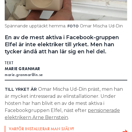
Search for:
Spännande upptäckt hemma.
Omar Mischa Ud-Din
FOTO
SEARCH
En av de mest aktiva i Facebook-gruppen
Elfel är inte elektriker till yrket. Men han
tycker ändå att han lär sig en hel del.
TEXT
MARIE GRANMAR
marie.granmar@in.se
Omar Mischa Ud-Din präst, men han
TILL YRKET ÄR
är mycket intresserad av elinstallationer. Under
hösten har han blivit en av de mest aktiva i
Facebookgruppen Elfel, näst efter
pensionerade
elektrikern Arne Bernstein
.
VARFÖR INSTALLERAR MAN SJÄLV?