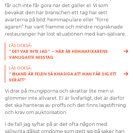
får och inte får göra när det gäller el. Vi som
bevakat den här branschen ett tag har sett
avarterna på bild; hemmapulare eller ”förre
ägaren” har varit framme och mindre nogräknade
restauranger har löst situationen med kan-självare.
LÄS OCKSÅ:
”DET VAR INTE JAG” – HÄR ÄR HEMMAFIXARENS
VANLIGASTE MISSTAG
LÄS OCKSÅ:
”IBLAND ÄR FELEN SÅ KNASIGA ATT MAN FÅR SIG ETT
SKRATT”
Vi drar på mungiporna och skrattar lite men vi
glömmer inte allvaret. El är livsfarligt, det är därför
det ska hanteras av proffs och det finns lagstiftning
och krav om auktorisation.
I de fall jag syftar på är det ofta någon med
sällsynta dåligt omdöme som gett sig på saker han