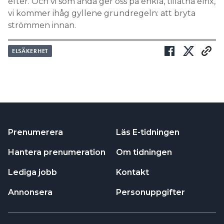
efter. Och vi som ändå ger oss på enkla, tillåtna elfix,
vi kommer ihåg gyllene grundregeln: att bryta
strömmen innan.
ELSÄKERHET
Prenumerera
Läs E-tidningen
Hantera prenumeration
Om tidningen
Lediga jobb
Kontakt
Annonsera
Personuppgifter