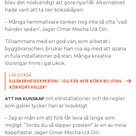
blev det nödvändigt att göra nya hål. Alternativet
hade varit att ta ner köksskåpen.
– Många hemmafixare tänker nog inte så ofta ”vad
händer sedan”, säger Omar Mischa Ud-Din.
Tillsammans med en god vän, som arbetat i
byggbranschen, brukar han roa sig med att spana
in fula installationer på stan. Många kreativa
lösningar finns i gatukök.
LÄS OCKSÅ
ELSÄKERHETSEXPERTEN: ”DU FÅR INTE KÖRA BIL UTAN
KÖRKORT HELLER”
om elinstallationer och de regler
ATT HA KUNSKAP
som gäller tycker han är livsviktigt.
– Jag är mån om att folk får leva så länge som
möjligt. ”Jorda du så slipper prästen” är en av mina
käpphästar, säger Omar Mischa Ud-Din.