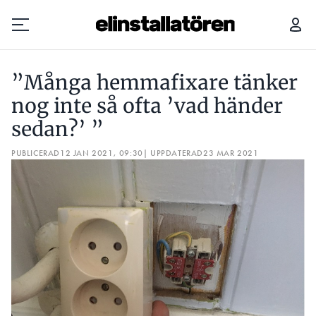
”MÅNGA HEMMAFIXARE TÄNKER NOG INTE SÅ OFTA ’VAD HÄNDER SEDAN?’ ”
LÅT
”Många hemmafixare tänker
Prenumerera
nog inte så ofta ’vad händer
sedan?’ ”
Hantera prenumeration
PUBLICERAD
12 JAN 2021, 09:30
| UPPDATERAD
23 MAR 2021
Lediga jobb
Annonsera
Läs E-tidningen
Om tidningen
Kontakt
Personuppgifter