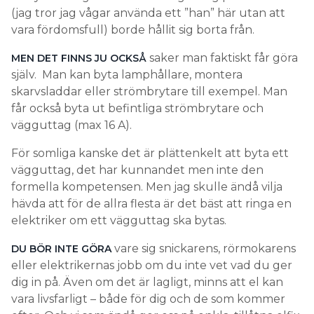
(jag tror jag vågar använda ett ”han” här utan att
vara fördomsfull) borde hållit sig borta från.
saker man faktiskt får göra
MEN DET FINNS JU OCKSÅ
själv. Man kan byta lamphållare, montera
skarvsladdar eller strömbrytare till exempel. Man
får också byta ut befintliga strömbrytare och
vägguttag (max 16 A).
För somliga kanske det är plättenkelt att byta ett
vägguttag, det har kunnandet men inte den
formella kompetensen. Men jag skulle ändå vilja
hävda att för de allra flesta är det bäst att ringa en
elektriker om ett vägguttag ska bytas.
vare sig snickarens, rörmokarens
DU BÖR INTE GÖRA
eller elektrikernas jobb om du inte vet vad du ger
dig in på. Även om det är lagligt, minns att el kan
vara livsfarligt – både för dig och de som kommer