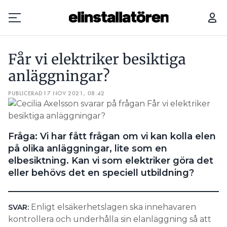
FÅR VI ELEKTRIKER BESIKTIGA ANLÄGGNINGAR?
Får vi elektriker besiktiga
Prenumerera
anläggningar?
PUBLICERAD
Hantera prenumeration
17 NOV 2021, 08:42
Lediga jobb
­Fråga: Vi har fått frågan om vi kan kolla elen
Annonsera
på olika anläggningar, lite som en
elbesiktning. Kan vi som elektriker göra det
Läs E-tidningen
eller behövs det en speciell utbildning?
Om tidningen
Enligt elsäkerhetslagen ska innehavaren
SVAR:
Kontakt
kontrollera och underhålla sin elanläggning så att
Personuppgifter