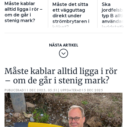
Måste kablar
Måste det sitta
Ska
alltid ligga i rör –
ett vägguttag
jordfelsbr
om de går i
direkt under
typ B alltid
HAR DU EN FRÅGA TILL CECILIA AXELSSON?
stenig mark?
strömbrytaren i
användas ti
köket?
laddstatio
Mejla din fråga direkt till
cecilia.axelsson@potentiale.se
Redaktionen förbehåller sig rätten att redigera och
göra urval i insända bidrag. Insända bidrag kan
publiceras anonymt.
Måste kablar alltid ligga i rör
– om de går i stenig mark?
PUBLICERAD
11 DEC 2025, 05:51
| UPPDATERAD
15 DEC 2025